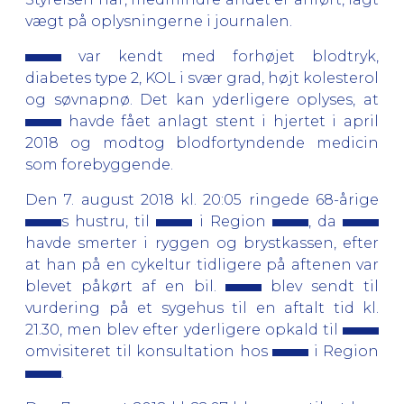
vægt på oplysningerne i journalen.
var kendt med forhøjet blodtryk,
diabetes type 2, KOL i svær grad, højt kolesterol
og søvnapnø. Det kan yderligere oplyses, at
havde fået anlagt stent i hjertet i april
2018 og modtog blodfortyndende medicin
som forebyggende.
Den 7. august 2018 kl. 20:05 ringede 68-årige
s hustru, til
i Region
, da
havde smerter i ryggen og brystkassen, efter
at han på en cykeltur tidligere på aftenen var
blevet påkørt af en bil.
blev sendt til
vurdering på et sygehus til en aftalt tid kl.
21.30, men blev efter yderligere opkald til
omvisiteret til konsultation hos
i Region
.