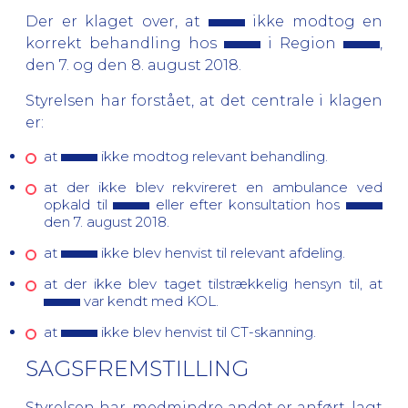
Der er klaget over, at
ikke modtog en
korrekt behandling hos
i Region
,
den 7. og den 8. august 2018.
Styrelsen har forstået, at det centrale i klagen
er:
at
ikke modtog relevant behandling.
at der ikke blev rekvireret en ambulance ved
opkald til
eller efter konsultation hos
den 7. august 2018.
at
ikke blev henvist til relevant afdeling.
at der ikke blev taget tilstrækkelig hensyn til, at
var kendt med KOL.
at
ikke blev henvist til CT-skanning.
SAGSFREMSTILLING
Styrelsen har, medmindre andet er anført, lagt