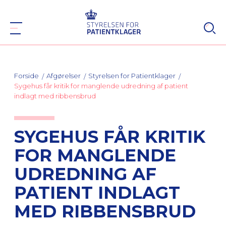
Forside
Afgørelser
Styrelsen for Patientklager
Sygehus får kritik for manglende udredning af patient
indlagt med ribbensbrud
SYGEHUS FÅR KRITIK
FOR MANGLENDE
UDREDNING AF
PATIENT INDLAGT
MED RIBBENSBRUD