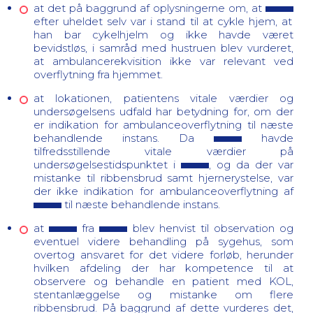
at det på baggrund af oplysningerne om, at
efter uheldet selv var i stand til at cykle hjem, at
han bar cykelhjelm og ikke havde været
bevidstløs, i samråd med hustruen blev vurderet,
at ambulancerekvisition ikke var relevant ved
overflytning fra hjemmet.
at lokationen, patientens vitale værdier og
undersøgelsens udfald har betydning for, om der
er indikation for ambulanceoverflytning til næste
behandlende instans. Da
havde
tilfredsstillende vitale værdier på
undersøgelsestidspunktet i
, og da der var
mistanke til ribbensbrud samt hjernerystelse, var
der ikke indikation for ambulanceoverflytning af
til næste behandlende instans.
at
fra
blev henvist til observation og
eventuel videre behandling på sygehus, som
overtog ansvaret for det videre forløb, herunder
hvilken afdeling der har kompetence til at
observere og behandle en patient med KOL,
stentanlæggelse og mistanke om flere
ribbensbrud. På baggrund af dette vurderes det,