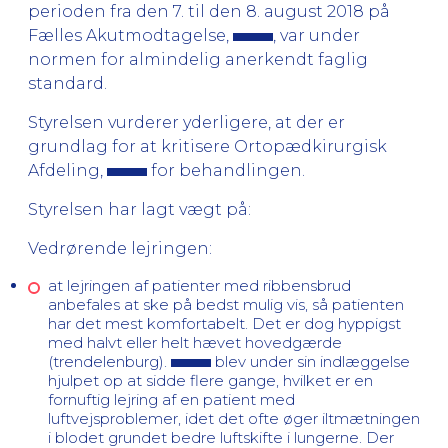
perioden fra den 7. til den 8. august 2018 på
Fælles Akutmodtagelse,
, var under
normen for almindelig anerkendt faglig
standard.
Styrelsen vurderer yderligere, at der er
grundlag for at kritisere Ortopædkirurgisk
Afdeling,
for behandlingen.
Styrelsen har lagt vægt på:
Vedrørende lejringen:
at lejringen af patienter med ribbensbrud
anbefales at ske på bedst mulig vis, så patienten
har det mest komfortabelt. Det er dog hyppigst
med halvt eller helt hævet hovedgærde
(trendelenburg).
blev under sin indlæggelse
hjulpet op at sidde flere gange, hvilket er en
fornuftig lejring af en patient med
luftvejsproblemer, idet det ofte øger iltmætningen
i blodet grundet bedre luftskifte i lungerne. Der