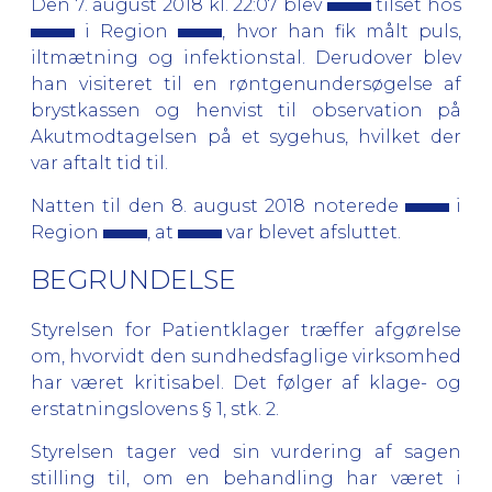
Den 7. august 2018 kl. 22:07 blev
tilset hos
i Region
, hvor han fik målt puls,
iltmætning og infektionstal. Derudover blev
han visiteret til en røntgenundersøgelse af
brystkassen og henvist til observation på
Akutmodtagelsen på et sygehus, hvilket der
var aftalt tid til.
Natten til den 8. august 2018 noterede
i
Region
, at
var blevet afsluttet.
BEGRUNDELSE
Styrelsen for Patientklager træffer afgørelse
om, hvorvidt den sundhedsfaglige virksomhed
har været kritisabel. Det følger af klage- og
erstatningslovens § 1, stk. 2.
Styrelsen tager ved sin vurdering af sagen
stilling til, om en behandling har været i