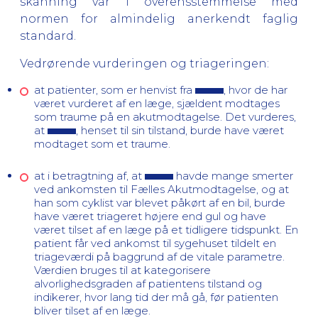
skanning var i overensstemmelse med
normen for almindelig anerkendt faglig
standard.
Vedrørende vurderingen og triageringen:
at patienter, som er henvist fra
, hvor de har
været vurderet af en læge, sjældent modtages
som traume på en akutmodtagelse. Det vurderes,
at
, henset til sin tilstand, burde have været
modtaget som et traume.
at i betragtning af, at
havde mange smerter
ved ankomsten til Fælles Akutmodtagelse, og at
han som cyklist var blevet påkørt af en bil, burde
have været triageret højere end gul og have
været tilset af en læge på et tidligere tidspunkt.
En
patient får ved ankomst til sygehuset tildelt en
triageværdi på baggrund af de vitale parametre.
Værdien bruges til at kategorisere
alvorlighedsgraden af patientens tilstand og
indikerer, hvor lang tid der må gå, før patienten
bliver tilset af en læge.