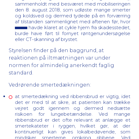
sammenholdt med
besværet med mobiliseringen
den 8. august 2018, som udløste mange smerter
og koldsved og dermed tydede på en forværring
af tilstanden sammenlignet med aftenen før, hvor
havde klaret at cykle hjem fra skadesstedet,
burde have ført til fornyet røntgenundersøgelse
eller CT-skanning af brystet.
Styrelsen finder på den baggrund, at
reaktionen på iltmætningen var under
normen for almindelig anerkendt faglig
standard.
Vedrørende smertedækningen:
at smertedækning ved ribbensbrud er vigtig, idet
det er med til at sikre, at patienten kan trække
vejret godt igennem og dermed nedsætte
risikoen for lungebetændelse. Ved mange
ribbensbrud er det ofte relevant at anlægge et
smertekateter i ryggen, hvilket gør, at der
kontinuerligt kan gives lokalbedøvende, som
mindsker smerterne omkring ribbene. Ved