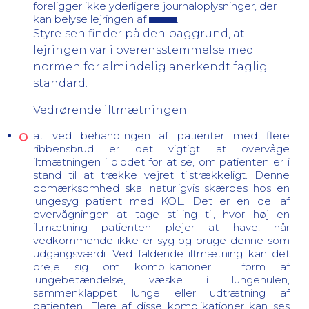
foreligger ikke yderligere journaloplysninger, der
kan belyse lejringen af
.
Styrelsen finder på den baggrund, at
lejringen var i overensstemmelse med
normen for almindelig anerkendt faglig
standard.
Vedrørende iltmætningen:
at ved behandlingen af patienter med flere
ribbensbrud er det vigtigt at overvåge
iltmætningen i blodet for at se, om patienten er i
stand til at trække vejret tilstrækkeligt. Denne
opmærksomhed skal naturligvis skærpes hos en
lungesyg patient med KOL. Det er en del af
overvågningen at tage stilling til, hvor høj en
iltmætning patienten plejer at have, når
vedkommende ikke er syg og bruge denne som
udgangsværdi. Ved faldende iltmætning kan det
dreje sig om komplikationer i form af
lungebetændelse, væske i lungehulen,
sammenklappet lunge eller udtrætning af
patienten. Flere af disse komplikationer kan ses