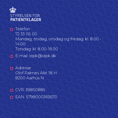
Telefon
72 33 05 00
Mandag, tirsdag, onsdag og fredag: kl. 8.00 -
14.00
Torsdag: kl. 8.00-16.00
E-mail: stpk@stpk.dk
Adresse
Olof Palmes Allé 18 H
8200 Aarhus N
CVR: 39850885
EAN: 5798000363670
Følg os på LinkedIn