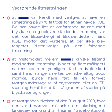
Vedrørende iltmætningen:
at
var kendt med vanligvis at have en
iltmætning på 97 % til trods for, at han havde KOL.
Da han havde lidt et omfattende traume mod
brystkassen og oplevede faldende iltmætning, var
det ikke tilstrækkeligt at tilskrive dette til hans
KOL, hvorfor det vurderes, at der ikke blev
reageret tilstrækkeligt på den faldende
iltmætning.
at misforholdet mellem
s kliniske tilstand
med nedsat iltmætning i blodet og flere målinger i
nattens løb med yderligere fald trods ilttilskud
samt hans mange smerter, der ikke aftog trods
morfika, burde have ført til en fornyet
røntgenundersøgelse af brystkassen eller en CT-
skanning heraf for at fastslå graden af skader på
brystkasse og lunger.
at røntgenbeskrivelsen af den 8. august 2018, hvor
der var beskrevet
mistanke om blødninger i
lungevæv på grund af traume (lungekontusion),