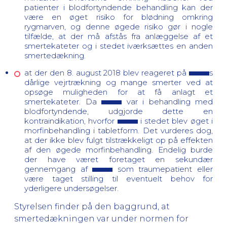
patienter i blodfortyndende behandling kan der
være en øget risiko for blødning omkring
rygmarven, og denne øgede risiko gør i nogle
tilfælde, at der må afstås fra anlæggelse af et
smertekateter og i stedet iværksættes en anden
smertedækning.
at der den 8. august 2018 blev reageret på
s
dårlige vejrtrækning og mange smerter ved at
opsøge muligheden for at få anlagt et
smertekateter. Da
var i behandling med
blodfortyndende, udgjorde dette en
kontraindikation, hvorfor
i stedet blev øget i
morfinbehandling i tabletform. Det vurderes dog,
at der ikke blev fulgt tilstrækkeligt op på effekten
af den øgede morfinbehandling. Endelig burde
der have været foretaget en sekundær
gennemgang af
som traumepatient eller
være taget stilling til eventuelt behov for
yderligere undersøgelser.
Styrelsen finder på den baggrund, at
smertedækningen var under normen for