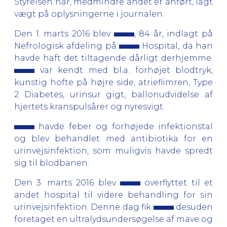
Styrelsen har, medmindre andet er anført, lagt
vægt på oplysningerne i journalen.
Den 1. marts 2016 blev
, 84 år, indlagt på
Nefrologisk afdeling på
Hospital, da han
havde haft det tiltagende dårligt derhjemme.
var kendt med bl.a. forhøjet blodtryk,
kunstig hofte på højre side, atrieflimren, Type
2 Diabetes, urinsur gigt, ballonudvidelse af
hjertets kranspulsårer og nyresvigt.
havde feber og forhøjede infektionstal
og blev behandlet med antibiotika for en
urinvejsinfektion, som muligvis havde spredt
sig til blodbanen.
Den 3. marts 2016 blev
overflyttet til et
andet hospital til videre behandling for sin
urinvejsinfektion. Denne dag fik
desuden
foretaget en ultralydsundersøgelse af mave og