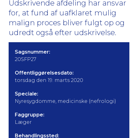
Udskrivende afdeling har ansvar
for, at fund af uafklaret mulig
malign proces bliver fulgt op og
udredt også efter udskrivelse.
Sagsnummer:
20SFP27
Offentliggørelsesdato:
torsdag den 19. marts 2020
Speciale:
Nyresygdomme, medicinske (nefrologi)
Faggruppe:
Læger
Behandlingssted: