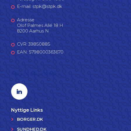
E-mail: stpk@stpk.dk
Adresse
Olof Palmes Allé 18 H
8200 Aarhus N
CVR: 39850885
EAN: 5798000363670
Følg os på LinkedIn
Linkedin profil
Nyttige Links
BORGER.DK
SUNDHED.DK