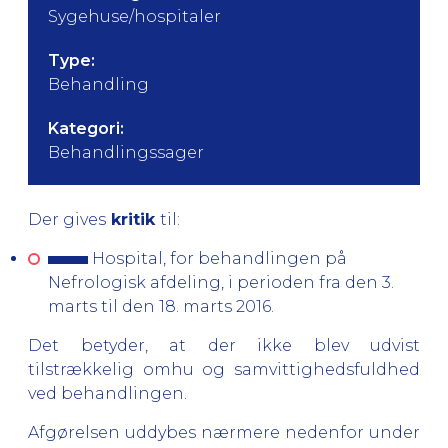
Sygehuse/hospitaler
Type:
Behandling
Kategori:
Behandlingssager
Der gives
kritik
til:
Hospital, for behandlingen på
Nefrologisk afdeling, i perioden fra den 3.
marts til den 18. marts 2016.
Det betyder, at der ikke blev udvist
tilstrækkelig omhu og samvittighedsfuldhed
ved behandlingen.
Afgørelsen uddybes nærmere nedenfor under