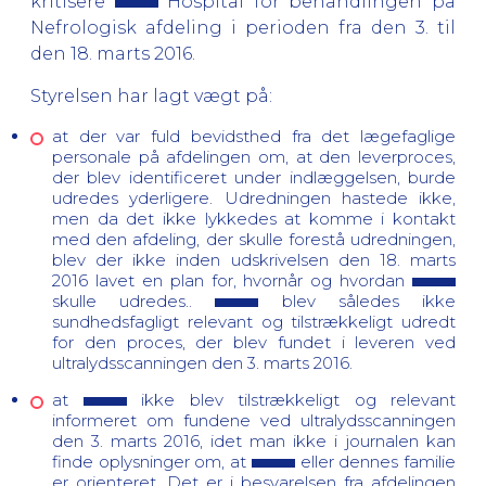
kritisere
Hospital for behandlingen på
Nefrologisk afdeling i perioden fra den 3. til
den 18. marts 2016.
Styrelsen har lagt vægt på:
at der var fuld bevidsthed fra det lægefaglige
personale på afdelingen om, at den leverproces,
der blev identificeret under indlæggelsen, burde
udredes yderligere. Udredningen hastede ikke,
men da det ikke lykkedes at komme i kontakt
med den afdeling, der skulle forestå udredningen,
blev der ikke inden udskrivelsen den 18. marts
2016 lavet en plan for, hvornår og hvordan
skulle udredes..
blev således ikke
sundhedsfagligt relevant og tilstrækkeligt udredt
for den proces, der blev fundet i leveren ved
ultralydsscanningen den 3. marts 2016.
at
ikke blev tilstrækkeligt og relevant
informeret om fundene ved ultralydsscanningen
den 3. marts 2016, idet man ikke i journalen kan
finde oplysninger om, at
eller dennes familie
er orienteret. Det er i besvarelsen fra afdelingen