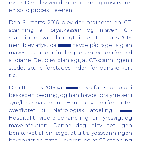
nyrer. Der blev ved denne scanning observeret
en solid proces i leveren.
Den 9. marts 2016 blev der ordineret en CT-
scanning af brystkassen og maven. CT-
scanningen var planlagt til den 10. marts 2016,
men blev aflyst da
havde pådraget sig en
mavevirus under indlæggelsen og derfor led
af diarre. Det blev planlagt, at CT-scanningen i
stedet skulle foretages inden for ganske kort
tid.
Den 11. marts 2016 var
s nyrefunktion blot i
beskeden bedring, og han havde forstyrrelser i
syre/base-balancen. Han blev derfor atter
overflyttet til Nefrologisk afdeling,
Hospital til videre behandling for nyresvigt og
maveinfektion. Denne dag blev det igen
bemærket af en læge, at ultralydsscanningen
havde vist en cyste i leveren, og at CT-scanning