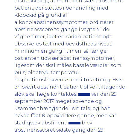
tilstrækkeligt, at man til en svært abstinent
patient, der sættes i behandling med
Klopoxid på grund af
alkoholabstinenssymptomer, ordinerer
abstinensscore to gange i vagten i de
vågne timer, idet en sådan patient bør
observeres tæt med bevidsthedsniveau
minimum en gang i timen, så længe
patienten udviser abstinenssymptomer,
ligesom der skal måles basale værdier som
puls, blodtryk, temperatur,
respirationsfrekvens samt iltmætning. Hvis
en svært abstinent patient bliver tiltagende
sløv, skal læge kontaktes.
var den 29.
september 2017 meget sovende og
usammenhængende i sin tale, og han
havde fået Klopoxid flere gange, men var
stadigvæk abstinent.
blev
abstinensscoret sidste gang den 29.