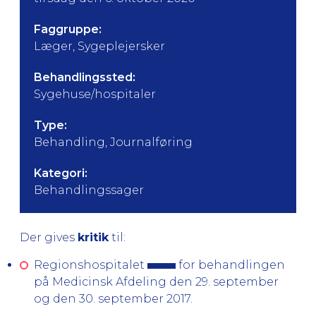
Faggruppe:
Læger, Sygeplejersker
Behandlingssted:
Sygehuse/hospitaler
Type:
Behandling, Journalføring
Kategori:
Behandlingssager
Der gives
kritik
til:
Regionshospitalet
for behandlingen
på Medicinsk Afdeling den 29. september
og den 30. september 2017
.