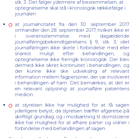
stk. 3. Det følger ydermere af bestemmelsen, at
optegnelserne skal stå i kronologisk rækkefølge i
journalen.
at journalnotatet fra den 30. september 2017
omhandler den 28. september 2017, hvilket ikke er
i overensstemmelse med
dagældende
journalføringsbekendtgørelsens § 9, stk. 3, idet
journalføringen ikke skete i forbindelse med eller
snarest muligt efter behandlingen, og
optegnelserne ikke fremgik kronologisk.
Der blev
dermed ikke sikret kontinuitet i behandlingen, og
der kunne ikke ske udveksling af relevant
information mellem fagpersoner, der var involveret
i behandlingen af ham. Det bemærkes, at det er
en relevant oplysning at journalføre patientens
medicin.
at styrelsen ikke har mulighed for at få sagen
yderligere belyst, da styrelsen træffer afgørelse på
skriftligt grundlag, og i modsætning til domstolene
ikke har mulighed for at afhøre parter og vidner i
forbindelse med behandlingen af sagen.