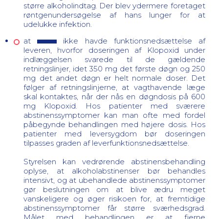
større alkoholindtag. Der blev ydermere foretaget
røntgenundersøgelse af hans lunger for at
udelukke infektion.
at
ikke havde funktionsnedsættelse af
leveren, hvorfor doseringen af Klopoxid under
indlæggelsen svarede til de gældende
retningslinjer, idet 350 mg det første døgn og 250
mg det andet døgn er helt normale doser. Det
følger af retningslinjerne, at vagthavende læge
skal kontaktes, når der nås en døgndosis på 600
mg Klopoxid. Hos patienter med sværere
abstinenssymptomer kan man ofte med fordel
påbegynde behandlingen med højere dosis. Hos
patienter med leversygdom bør doseringen
tilpasses graden af leverfunktionsnedsættelse.
Styrelsen kan vedrørende abstinensbehandling
oplyse, at alkoholabstinenser bør behandles
intensivt, og at ubehandlede abstinenssymptomer
gør beslutningen om at blive ædru meget
vanskeligere og øger risikoen for, at fremtidige
abstinenssymptomer får større sværhedsgrad.
Målet med behandlingen er at fjerne