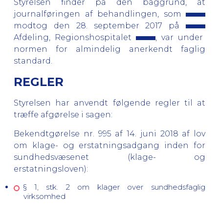
Styrelsen finder på den baggrund, at
journalføringen af behandlingen, som
modtog den
28. september 2017
på
Afdeling, Regionshospitalet
, var under
normen for almindelig anerkendt faglig
standard.
REGLER
Styrelsen har anvendt følgende regler til at
træffe afgørelse i sagen:
Bekendtgørelse nr. 995 af 14. juni 2018 af lov
om klage- og erstatningsadgang inden for
sundhedsvæsenet (
klage- og
erstatningsloven)
:
§ 1, stk. 2 om klager over sundhedsfaglig
virksomhed