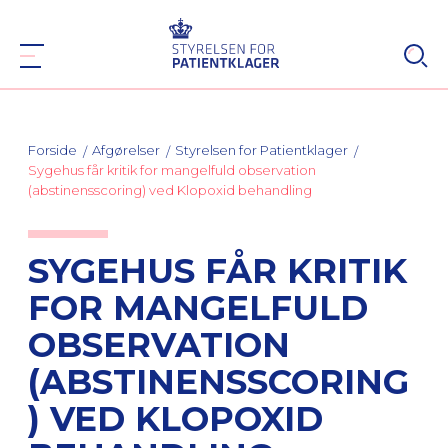
Forside
Afgørelser
Styrelsen for Patientklager
Sygehus får kritik for mangelfuld observation
(abstinensscoring) ved Klopoxid behandling
SYGEHUS FÅR KRITIK
FOR MANGELFULD
OBSERVATION
(ABSTINENSSCORING
) VED KLOPOXID