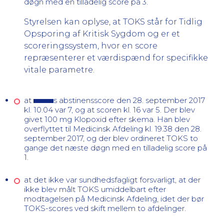
døgn med en tilladelig score på 3.
Styrelsen kan oplyse, at TOKS står for Tidlig
Opsporing af Kritisk Sygdom og er et
scoreringssystem, hvor en score
repræsenterer et værdispænd for specifikke
vitale parametre.
at
s
abstinensscore den 28. september 2017
kl. 10.04 var 7, og at scoren kl. 16 var 5. Der blev
givet 100 mg Klopoxid efter skema. Han blev
overflyttet til
Medicinsk Afdeling
kl. 19.38 den 28.
september 2017, og der blev ordineret TOKS to
gange det næste døgn med en tilladelig score på
1.
at det ikke var sundhedsfagligt forsvarligt, at der
ikke blev målt TOKS umiddelbart efter
modtagelsen på
Medicinsk Afdeling, idet der bør
TOKS-scores ved skift mellem to afdelinger.