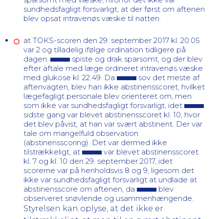
sundhedsfagligt forsvarligt, at der først om aftenen
blev opsat intravenøs væske til natten.
at TOKS-scoren den 29. september 2017 kl. 20.05
var 2 og tilladelig ifølge ordination tidligere på
dagen.
spiste og drak
sparsomt, og der blev
efter aftale med læge ordineret intravenøs væske
med glukose kl. 22.49. Da
sov
det meste af
aftenvagten, blev han ikke abstinensscoret, hvilket
lægefagligt personale blev orienteret om, men
som ikke var sundhedsfagligt forsvarligt, idet
sidste gang var blevet abstinensscoret kl. 10, hvor
det blev påvist, at han var svært abstinent.
Der var
tale om mangelfuld observation
(abstinensscoring).
Det var dermed ikke
tilstrækkeligt, at
var blevet abstinensscoret
kl. 7 og kl. 10 den 29. september 2017, idet
scorerne var på henholdsvis 8 og 9, ligesom det
ikke var sundhedsfagligt forsvarligt at undlade at
abstinensscore om aftenen, da
blev
observeret snøvlende og usammenhængende.
Styrelsen kan oplyse, at det ikke er