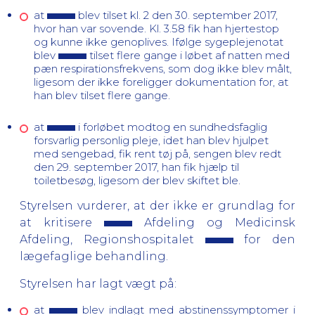
at
blev tilset kl. 2 den 30. september 2017,
hvor han var sovende. Kl. 3.58 fik han hjertestop
og kunne ikke genoplives. Ifølge sygeplejenotat
blev
tilset flere gange i løbet af natten med
pæn respirationsfrekvens, som dog ikke blev målt,
ligesom der ikke foreligger dokumentation for, at
han blev tilset flere gange.
at
i forløbet modtog en sundhedsfaglig
forsvarlig pe
rsonlig pleje, idet han blev hjulpet
med sengebad, fik rent tøj på, sengen blev redt
den 29. september 2017, han fik hjælp til
toiletbesøg, ligesom der blev skiftet ble.
Styrelsen vurderer, at der ikke er grundlag for
at kritisere
Afdeling og Medicinsk
Afdeling, Regionshospitalet
for den
lægefaglige behandling.
Styrelsen har lagt vægt på:
at
blev indlagt med abstinenssymptomer i