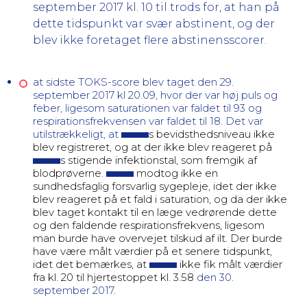
september 2017 kl. 10 til trods for, at han på
dette tidspunkt var svær abstinent, og der
blev ikke foretaget flere abstinensscorer.
at sidste TOKS-score blev taget den 29.
september 2017 kl 20.09, hvor der var høj puls og
feber, ligesom saturationen var faldet til 93 og
respirationsfrekvensen var faldet til 18. Det var
utilstrækkeligt, at
s
bevidsthedsniveau ikke
blev registreret, og at der ikke blev reageret på
s
stigende infektionstal, som fremgik af
blodprøverne.
modtog ikke en
sundhedsfaglig forsvarlig sygepleje, idet der ikke
blev
reageret på et fald i saturation, og da der ikke
blev taget kontakt til en læge vedrørende dette
og den faldende respirationsfrekvens, ligesom
man burde have overvejet tilskud af ilt. Der burde
have være målt værdier på et senere tidspunkt,
idet det bemærkes, at
ikke fik målt værdier
fra kl. 20 til hjertestoppet kl. 3.58
den 30.
september 2017
.