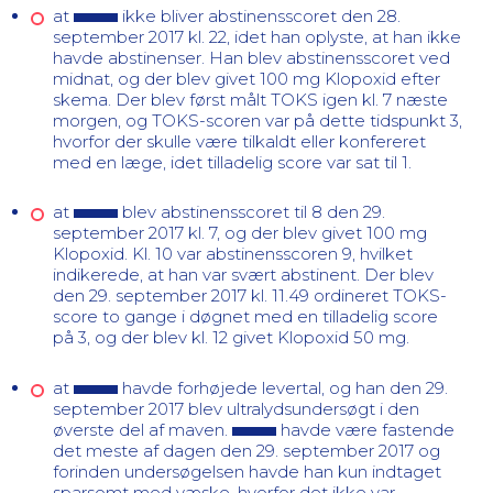
at
ikke bliver
abstinensscoret den 28.
september 2017 kl. 22, idet han oplyste, at han ikke
havde abstinenser. Han blev abstinensscoret ved
midnat, og der blev givet 100 mg Klopoxid efter
skema. Der blev først målt TOKS igen kl. 7 næste
morgen, og TOKS-scoren var på dette tidspunkt 3,
hvorfor der skulle være tilkaldt eller konfereret
med en læge, idet tilladelig score var sat til 1.
at
blev
abstinensscoret til 8 den 29.
september 2017 kl. 7, og der blev givet 100 mg
Klopoxid. Kl. 10 var abstinensscoren 9, hvilket
indikerede, at han var svært abstinent. Der blev
den 29. september 2017 kl. 11.49 ordineret TOKS-
score to gange i døgnet med en tilladelig score
på 3, og der blev kl. 12 givet Klopoxid 50 mg.
at
havde forhøjede levertal, og han den 29.
september 2017 blev ultralydsundersøgt i den
øverste del af maven.
havde være fastende
det meste af dagen den 29. september 2017 og
forinden undersøgelsen havde han kun indtaget
sparsomt med væske, hvorfor det ikke var