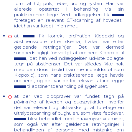
form af høj puls, feber, uro og rysten. Han var
allerede opstartet i behandling via sin
praktiserende læge. Ved indlæggelsen fik
foretaget en relevant CT-scanning af hovedet,
idet han var faldet i hjemmet.
at
fik
korrekt ordination Klopoxid og
abstinensscore efter skema, hvilket var efter
gældende retningslinjer. Det var dermed
sundhedsfagligt forsvarligt at ordinere Klopoxid til
, idet han ved indlæggelsen udviste oplagte
tegn på abstinenser. Det var således ikke nok
med den dosis Risolid (samme indholdsstof som
Klopoxid), som hans praktiserende læge havde
ordineret, og det var derfor relevant at indlægge
til abstinensbehandling på sygehuset.
at der ved blodprøver var fundet tegn på
påvirkning af leveren og bugspytkirtlen, hvorfor
det var relevant og tilstrækkeligt at foretage en
ultralydsscanning af bughulen, som viste fedtlever.
blev behandlet med intravenøse vitaminer,
som også var efter gældende retningslinjer i
behandlingen af personer med mistanke om