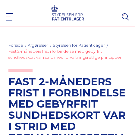
Forside
Afgørelser
Styrelsen for Patientklager
Fast 2-måneders frist i forbindelse med gebyrfrit
sundhedskort var i strid med forvaltningsretlige principper
FAST 2-MÅNEDERS
FRIST I FORBINDELSE
MED GEBYRFRIT
SUNDHEDSKORT VAR
I STRID MED