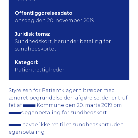
Offentliggørelsesdato:
onsdag den 20. november 2019
Juridisk tema:
Sundhedskort, herunder betaling for
sundhedskortet
Kategori:
Patientrettigheder
Styrelsen for Patientklager tiltræder med
ændret begrundelse den afgørelse, der er truf­
fet af
Kommune den 20. marts 2019 om
s egenbetaling for sundhedskort.
havde ikke ret til et sundhedskort uden
egenbetaling.