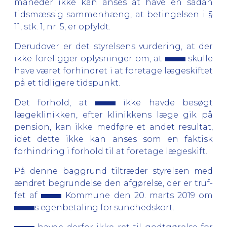
måneder ikke kan anses at have en sådan
tidsmæssig sammenhæng, at betingelsen i §
11, stk. 1, nr. 5, er opfyldt.
Derudover er det styrelsens vurdering, at der
ikke foreligger oplysninger om, at
skulle
have været forhindret i at foretage lægeskiftet
på et tidligere tidspunkt.
Det forhold, at
ikke havde besøgt
lægeklinikken, efter klinikkens læge gik på
pension, kan ikke medføre et andet resultat,
idet dette ikke kan anses som en faktisk
forhindring i forhold til at foretage lægeskift.
På denne baggrund
tiltræder styrelsen med
ændret begrundelse den afgørelse, der er truf­
fet af
K
ommune
den 20. marts 2019
om
s egenbetaling for sundhedskort.