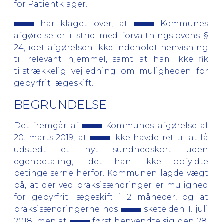
for Patientklager.
har klaget over, at
Kommunes
afgørelse er i strid med forvaltningslovens §
24, idet afgørelsen ikke indeholdt henvisning
til relevant hjemmel, samt at han ikke fik
tilstrækkelig vejledning om muligheden for
gebyrfrit lægeskift.
BEGRUNDELSE
Det fremgår af
Kommunes afgørelse af
20. marts 2019, at
ikke havde ret til at få
udstedt et nyt sundhedskort uden
egenbetaling, idet han ikke opfyldte
betingelserne herfor. Kommunen lagde vægt
på, at der ved praksisændringer er mulighed
for gebyrfrit lægeskift i 2 måneder, og at
praksisændringerne hos
skete den 1. juli
2018, men at
først henvendte sig den 28.