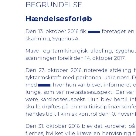
BEGRUNDELSE
Hændelsesforløb
Den 13. oktober 2016 fik
foretaget en 
skanning, Sygehus A.
Mave- og tarmkirurgisk afdeling, Sygehus 
scanningen forelå den 14. oktober 2017.
Den 27. oktober 2016 noterede afdeling 
tyktarmskræft med peritoneal karcinose. D
med
, hvor hun var blevet informeret 
lunge, som var metastasesuspekt.
Der var 
være karcinosesuspekt. Hun blev hertil 
skulle
drøftes på en multidisciplinærkonfere
hendes tid til klinisk kontrol den 10. novem
Den 31. oktober 2016 blev det vurderet p
fjernes, hvilket ville kræve en henvisning 