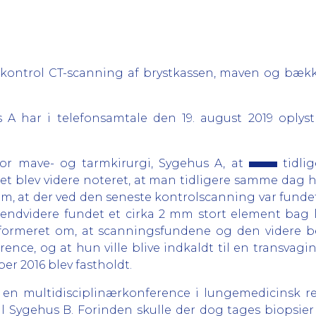
kontrol CT-scanning af brystkassen, maven og bækk
A har i telefonsamtale den 19. august 2019 oplyst t
for mave- og tarmkirurgi, Sygehus A, at
tidlig
et blev videre noteret, at man tidligere samme dag 
om, at der ved den seneste kontrolscanning var funde
endvidere fundet et cirka 2 mm stort element bag 
informeret om, at scanningsfundene og den videre 
nce, og at hun ville blive indkaldt til en transvaginal
ber 2016 blev fastholdt.
å en multidisciplinærkonference i lungemedicinsk r
til Sygehus B. Forinden skulle der dog tages biopsier