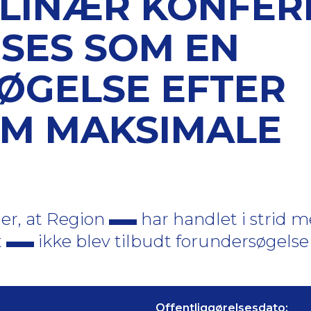
PLINÆR KONFE
NSES SOM EN
ØGELSE EFTER
OM MAKSIMALE
der, at Region
har handlet i strid 
t
ikke blev tilbudt forundersøgelse
Offentliggørelsesdato: