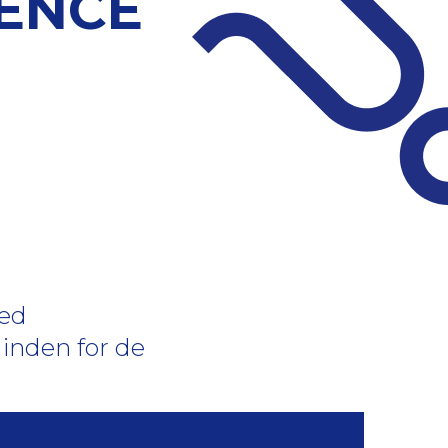
RENCE
med
 inden for de