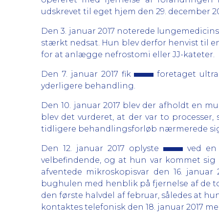
udskrevet til eget hjem den 29. december 201
Den 3. januar 2017 noterede lungemedicinsk
stærkt nedsat. Hun blev derfor henvist til 
for at anlægge nefrostomi eller JJ-kateter.
Den 7. januar 2017 fik
foretaget ultra
yderligere behandling.
Den 10. januar 2017 blev der afholdt en 
blev det vurderet, at der var to processe
tidligere behandlingsforløb nærmerede sig 
Den 12. januar 2017 oplyste
ved en 
velbefindende, og at hun var kommet sig 
afventede mikroskopisvar den 16. januar
bughulen med henblik på fjernelse af de to 
den første halvdel af februar, således at h
kontaktes telefonisk den 18. januar 2017 m