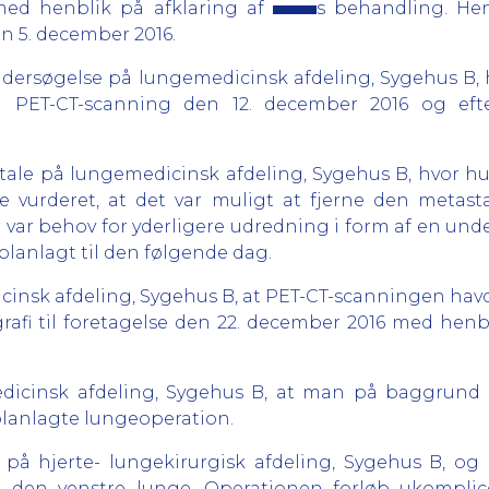
 med henblik på afklaring af
s behandling. He
n 5. december 2016.
ndersøgelse på lungemedicinsk afdeling, Sygehus B,
PET-CT-scanning den 12. december 2016 og eft
tale på lungemedicinsk afdeling, Sygehus B, hvor h
vurderet, at det var muligt at fjerne den metast
er var behov for yderligere udredning i form af en un
 planlagt til den følgende dag.
insk afdeling, Sygehus B, at PET-CT-scanningen havde
grafi til foretagelse den 22. december 2016 med henb
dicinsk afdeling, Sygehus B, at man på baggrund 
 planlagte lungeoperation.
 på hjerte- lungekirurgisk afdeling, Sygehus B, og
i den venstre lunge. Operationen forløb ukomplic