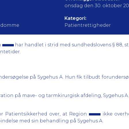
onsdag den 30. oktober 20
Kategori:
sygdomme
Patientrettigheder
n
har handlet i strid med sundhedslovens § 88, stk
ntetider.
undersøgelse på Sygehus A. Hun fik tilbudt forundersø
eration på mave- og tarmkirurgisk afdeling, Sygehus A.
for Patientsikkerhed over, at Region
ikke overh
bindelse med sin behandling på Sygehus A.