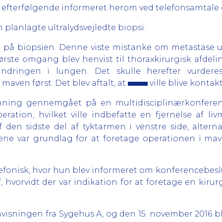
 efterfølgende informeret herom ved telefonsamtale 
 planlagte ultralydsvejledte biopsi.
ar på biopsien. Denne viste mistanke om metastase u
 første omgang blev henvist til thoraxkirurgisk afd
ndringen i lungen. Det skulle herefter vurderes
maven først. Det blev aftalt, at
ville blive konta
nning gennemgået på en multidisciplinærkonference
eration, hvilket ville indbefatte en fjernelse af l
f den sidste del af tyktarmen i venstre side, altern
 alene var grundlag for at foretage operationen i m
efonisk, hvor hun blev informeret om konferencebesl
, hvorvidt der var indikation for at foretage en kiru
ningen fra Sygehus A, og den 15. november 2016 bl