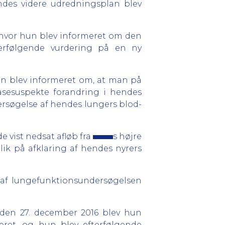
ndes videre udredningsplan blev
 hvor hun blev informeret om den
erfølgende vurdering på en ny
un blev informeret om, at man på
asesuspekte forandring i hendes
dersøgelse af hendes lungers blod-
 vist nedsat afløb fra
s højre
lik på afklaring af hendes nyrers
af lungefunktionsundersøgelsen
 den 27. december 2016 blev hun
eret, og hun blev efterfølgende