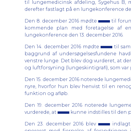
til lungemedicinsk afdeling, Sygehus B,
derefter fastlagt på en lungekonference de
Den 8. december 2016 mødte
til foru
kommende plan med foretagelse af en 
lungekonference den 13. december 2016.
Den 14. december 2016 mødte
til sam
baggrund af undersøgelsesfundene havde 
venstre lunge. Det blev dog vurderet, at d
og luftforsyning (lungeskintigrafi), som var
Den 15. december 2016 noterede lungemedic
nyre, hvorfor hun blev henvist til en reno
funktion og afløb.
Den 19. december 2016 noterede lungeme
vurderede, at
kunne indstilles til den
Den 23. december 2016 blev
indlagt
opereret med fjernelse af forandringen 