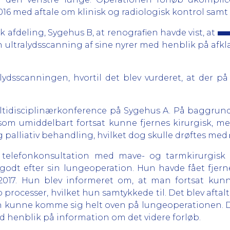
6 med aftale om klinisk og radiologisk kontrol samt hi
 afdeling, Sygehus B, at renografien havde vist, at
en ultralydsscanning af sine nyrer med henblik på afkl
lydsscanningen, hvortil det blev vurderet, at der p
multidisciplinærkonference på Sygehus A. På baggrun
r, som umiddelbart fortsat kunne fjernes kirurgisk,
palliativ behandling, hvilket dog skulle drøftes med
telefonkonsultation med mave- og tarmkirurgisk a
godt efter sin lungeoperation. Hun havde fået fje
 2017. Hun blev informeret om, at man fortsat kunn
processer, hvilket hun samtykkede til. Det blev aftalt
un kunne komme sig helt oven på lungeoperationen. Det
ed henblik på information om det videre forløb.