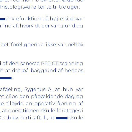
stologisvar efter to til tre uger.
s nyrefunktion på højre side var
aring af, hvorvidt der var grundlag
å det foreliggende ikke var behov
d af den seneste PET-CT-scanning
 men at det på baggrund af hendes
.
fdeling, Sygehus A, at hun var
rnet clips den pågældende dag og
e tilbyde en operativ åbning af
, at operationen skulle foretages i
 blev hertil aftalt, at
skulle