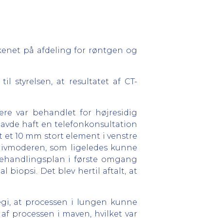
enet på afdeling for røntgen og
il styrelsen, at r
esultatet af CT-
ere var behandlet for højresidig
havde haft en telefonkonsultation
t et 10 mm stort element i venstre
livmoderen, som ligeledes kunne
behandlingsplan i første omgang
 biopsi. Det blev hertil aftalt, at
egi, at processen i lungen kunne
 af processen i maven, hvilket var