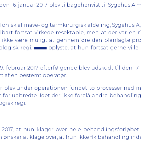
den 16. januar 2017 blev tilbagehenvist til Sygehus A
fonisk af mave- og tarmkirurgisk afdeling, Sygehus 
art fortsat virkede resektable, men at der var en ri
d ikke være muligt at gennemføre den planlagte proce
kologisk regi.
oplyste, at hun fortsat gerne ville
. februar 2017 efterfølgende blev udskudt til den 17.
t af en bestemt operatør.
r blev under operationen fundet to processer ned 
r for udbredte. Idet der ikke forelå andre behandling
ogisk regi.
r 2017, at hun klager over hele behandlingsforløbet f
un ønsker at klage over, at hun ikke fik behandling in