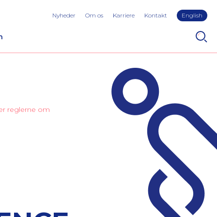
Nyheder
Om os
Karriere
Kontakt
English
n
ter reglerne om