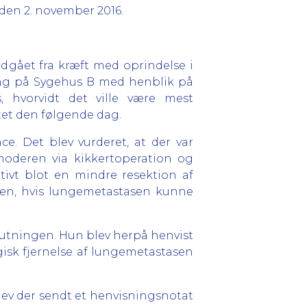
den 2. november 2016.
dgået fra kræft med oprindelse i
eling på Sygehus B med henblik på
, hvorvidt det ville være mest
ktet den følgende dag.
. Det blev vurderet, at der var
ivmoderen via kikkertoperation og
ativt blot en mindre resektion af
aven, hvis lungemetastasen kunne
utningen. Hun blev herpå henvist
rgisk fjernelse af lungemetastasen
ev der sendt et henvisningsnotat