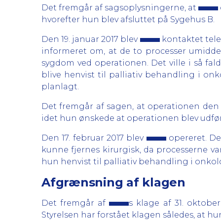
Det fremgår af sagsoplysningerne, at
hvorefter hun blev afsluttet på Sygehus B.
Den 19. januar 2017 blev
kontaktet tele
informeret om, at de to processer umiddelb
sygdom ved operationen. Det ville i så fal
blive henvist til palliativ behandling i on
planlagt.
Det fremgår af sagen, at operationen den 9
idet hun ønskede at operationen blev udfør
Den 17. februar 2017 blev
opereret. De
kunne fjernes kirurgisk, da processerne va
hun henvist til palliativ behandling i onkol
Afgrænsning af klagen
Det fremgår af
s klage af 31. oktobe
Styrelsen har forstået klagen således, at h