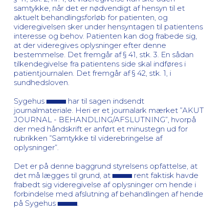
samtykke, når det er nødvendigt af hensyn til et
aktuelt behandlingsforløb for patienten, og
videregivelsen sker under hensyntagen til patientens
interesse og behov. Patienten kan dog frabede sig,
at der videregives oplysninger efter denne
bestemmelse. Det fremgår af § 41, stk. 3. En sådan
tilkendegivelse fra patientens side skal indføres i
patientjournalen. Det fremgår af § 42, stk. 1, i
sundhedsloven.
Sygehus
har til sagen indsendt
journalmateriale. Heri er et journalark mærket ”AKUT
JOURNAL - BEHANDLING/AFSLUTNING”, hvorpå
der med håndskrift er anført et minustegn ud for
rubrikken ”Samtykke til viderebringelse af
oplysninger”.
Det er på denne baggrund styrelsens opfattelse, at
det må lægges til grund, at
rent faktisk havde
frabedt sig videregivelse af oplysninger om hende i
forbindelse med afslutning af behandlingen af hende
på Sygehus
.