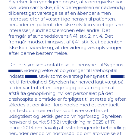
Styrelsen kan yderligere oplyse, at videregivelse kan
ske uden samtykke, når videregivelsen er nødvendig
til berettiget varetagelse af en åbenbar almen
interesse eller af væsentlige hensyn til patienten,
herunder en patient, der ikke selv kan varetage sine
interesser, sundhedspersonen eller andre. Det
fremgår af sundhedslovens § 41, stk. 2, nr. 4. Det
fremgår modsætningsvist af § 41, stk. 3, at patienten
ikke kan frabede sig, at der videregives oplysninger
efter denne bestemmelse.
Det er styrelsens opfattelse, at hensynet til Sygehus
s videregivelse af oplysninger til Præhospital
indsats
, utvivlsomt oversteg hensynet til
s
ret til fortrolighed. Styrelsen har herved lagt vægt på,
at der var truffet en lægefaglig beslutning om at
afstå fra genoplivning, hvilket personalet på det
præhospitale område er forpligtet til at rette sig efter,
således at der ikke i forbindelse med et eventuelt
hjertestop under en transport iværksættes et
udsigtsløst og uetisk genoplivningsforsøg. Styrelsen
henviser til punkt 5.1.3.2 i vejledning nr. 9025 af 17.
januar 2014 om fravalg af livsforlængende behandling,
herunder genoplivningsforsøg, og om afbrydelse af