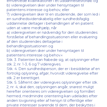
erhvervede kvalifikationer i et uddannelsesforløb og
b) videregivelsen sker under hensyntagen til
patientens interesse og behov, eller
7) videregivelsen sker til en studerende, der som led i
en sundhedsvidenskabelig eller sundhedsfaglig
uddannelse deltager i behandlingen af en patient
uden at være medhjælp, når
a) videregivelsen er nødvendig for den studerendes
forståelse af behandlingssituationen eller evaluering
af den studerendes deltagelse i
behandlingssituationen og
b) videregivelsen sker under hensyntagen til
patientens interesse og behov.«
Stk. 3. Patienten kan frabede sig, at oplysninger efter
stk. 2, nr. 1-3, 6 og 7 videregives.
Stk. 4. Den sundhedsperson, der er i besiddelse af en
fortrolig oplysning, afgør, hvorvidt videregivelse efter
stk. 2 er berettiget.
Stk. 5. Såfremt der videregives oplysninger efter stk.
2, nr. 4, skal den, oplysningen angår, snarest muligt
herefter orienteres om videregivelsen og formålet
hermed, medmindre orientering kan udelades efter
anden lovgivning eller af hensyn til offentlige eller
private interesser svarende til dem, der beskyttes i