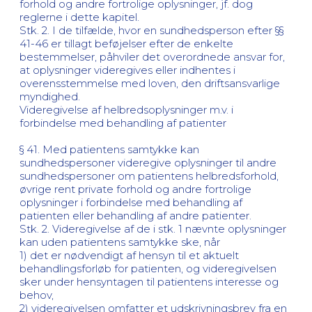
forhold og andre fortrolige oplysninger, jf. dog
reglerne i dette kapitel.
Stk. 2. I de tilfælde, hvor en sundhedsperson efter §§
41-46 er tillagt beføjelser efter de enkelte
bestemmelser, påhviler det overordnede ansvar for,
at oplysninger videregives eller indhentes i
overensstemmelse med loven, den driftsansvarlige
myndighed.
Videregivelse af helbredsoplysninger m.v. i
forbindelse med behandling af patienter
§ 41. Med patientens samtykke kan
sundhedspersoner videregive oplysninger til andre
sundhedspersoner om patientens helbredsforhold,
øvrige rent private forhold og andre fortrolige
oplysninger i forbindelse med behandling af
patienten eller behandling af andre patienter.
Stk. 2. Videregivelse af de i stk. 1 nævnte oplysninger
kan uden patientens samtykke ske, når
1) det er nødvendigt af hensyn til et aktuelt
behandlingsforløb for patienten, og videregivelsen
sker under hensyntagen til patientens interesse og
behov,
2) videregivelsen omfatter et udskrivningsbrev fra en