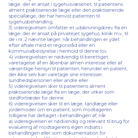
læge, der er ansat i sygehusvæsenet, til patientens
alment praktiserende læge eller den praktiserende
speciallæge, der har henvist patienten til
sygehusbehandling,
3) videregivelsen omfatter et udskrivningsbrev fra en
læge, der er ansat på privatejet sygehus, klinik m.v., til
de i nr. 2 nævnte læger, når behandlingen er ydet
efter aftale med et regionsråd eller en
kommunalbestyrelse i henhold til denne lov
4) videregivelsen er nødvendig til berettiget
varetagelse af en åbenbar almen interesse eller af
væsentlige hensyn til patienten, herunder en patient,
der ikke selv kan varetage sine interesser,
sundhedspersonen eller andre eller
5) videregivelsen sker til patientens alment
praktiserende læge fra en læge, der virker som
stedfortræder for denne.
6) videregivelsen sker til en læge, tandlæge eller
jordemoder om en patient, som modtageren
tidligere har deltaget i behandlingen af, når
a) videregivelsen er nødvendig og relevant til brug for
evaluering af modtagerens egen indsats i
behandlingen eller som dokumentation for