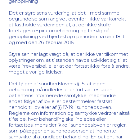
genoplivning”.
Det er styrelsens vurdering, at det - med samme
begrundelse som angivet ovenfor - ikke var korrekt
at fastholde vurderingen af, at der ikke skulle
foretages respiratorbehandling og forsøg på
genoplivning ved hjertestop i perioden fra den 18. til
og med den 26. februar 2015.
Styrelsen har lagt vægt på, at der ikke var tilkommet
oplysninger om, at tilstanden havde udviklet sig til at
være irreversibel, eller at der fortsat ikke forelå andre,
meget alvorlige lidelser.
Det følger af sundhedslovens § 15, at ingen
behandling må indledes eller fortsættes uden
patientens informerede samtykke, medmindre
andet følger af lov eller bestemmelser fastsat i
henhold til lov eller af §§ 17-19 i sundhedsloven.
Reglerne om information og samtykke vedrører altså
tilfælde, hvor behandling skal indledes eller
fortsættes, mens der ikke i sundhedsloven er regler,
som pålægger en sundhedsperson at indhente
samtykke til at undlade behandling. En patient har