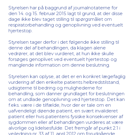
Styrelsen har på baggrund af journalnotaterne for
den 14. og 15. februar 2015 lagt til grund, at der disse
dage ikke blev taget stilling til spørgsmålet om
respiratorbehandling og genoplivning ved eventuelt
hjertestop.
Styrelsen tager derfor i det følgende ikke stilling til
denne del af behandlingen, da klagen alene
vedrører, at det blev vurderet, at hun ikke skulle
forsøges genoplivet ved eventuelt hjertestop og
manglende information om denne beslutning.
Styrelsen kan oplyse, at det er en konkret lægefaglig
vurdering af den enkelte patients helbredstilstand,
udsigterne til bedring og mulighederne for
behandling, som danner grundlaget for beslutningen
om at undlade genoplivning ved hjertestop. Det kan
f.eks. være i de tilfælde, hvor der er tale om en
uafvendeligt døende patient, en svært invalideret
patient eller hvis patientens fysiske konsekvenser af
sygdommen eller af behandlingen vurderes at være
alvorlige og lidelsesfulde. Det fremgår af punkt 2.1 i
vejledning nr. 33 af 11. april 2012 om forudgående