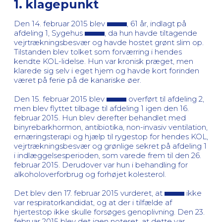
1. klagepunkt
Den 14. februar 2015 blev
, 61 år, indlagt på
afdeling 1, Sygehus
, da hun havde tiltagende
vejrtrækningsbesvær og havde hostet grønt slim op.
Tilstanden blev tolket som forværring i hendes
kendte KOL-lidelse. Hun var kronisk præget, men
klarede sig selv i eget hjem og havde kort forinden
været på ferie på de kanariske øer.
Den 15. februar 2015 blev
overført til afdeling 2,
men blev flyttet tilbage til afdeling 1 igen den 16.
februar 2015. Hun blev derefter behandlet med
binyrebarkhormon, antibiotika, non-invasiv ventilation,
ernæringsterapi og hjælp til rygestop for hendes KOL,
vejrtrækningsbesvær og grønlige sekret på afdeling 1
i indlæggelsesperioden, som varede frem til den 26.
februar 2015. Derudover var hun i behandling for
alkoholoverforbrug og forhøjet kolesterol.
Det blev den 17. februar 2015 vurderet, at
ikke
var respiratorkandidat, og at der i tilfælde af
hjertestop ikke skulle forsøges genoplivning. Den 23.
februar 2015 blev det igen noteret, at dette var