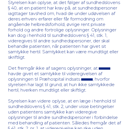
Styrelsen kan oplyse, at det følger af sundhedslovens
§ 40, at en patient har krav på, at sundhedspersoner
iagttager tavshed om, hvad de under udøvelsen af
deres erhverv erfarer eller får formodning om
angående helbredsforhold, øvrige rent private
forhold og andre fortrolige oplysninger. Oplysninger
kan dog i henhold til sundhedslovens § 41, stk. 1,
videregives til andre sundhedspersoner, der skal
behandle patienten, når patienten har givet sit
samtykke hertil. Samtykket kan være mundtligt eller
skriftligt.
Det fremgår ikke af sagens oplysninger, at
havde givet et samtykke til videregivelsen af
oplysningen til Præhospital indsats
, hvorfor
styrelsen har lagt til grund, at hun ikke samtykkede
hertil, hverken mundtligt eller skiftligt.
Styrelsen kan videre oplyse, at en læge i henhold til
sundhedslovens § 41, stk. 2, under visse betingelser
uden patientens samtykke kan videregive
oplysninger til andre sundhedspersoner i forbindelse
med behandling af patienten. Således fremgår det af
§ 41, stk. 2, nr. 1, at videregivelse kan ske uden