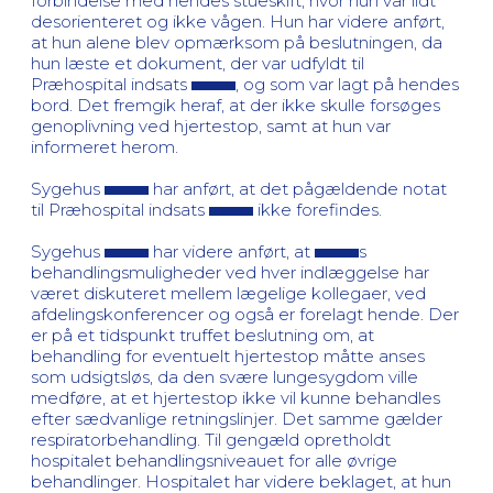
forbindelse med hendes stueskift, hvor hun var lidt
desorienteret og ikke vågen. Hun har videre anført,
at hun alene blev opmærksom på beslutningen, da
hun læste et dokument, der var udfyldt til
Præhospital indsats
, og som var lagt på hendes
bord. Det fremgik heraf, at der ikke skulle forsøges
genoplivning ved hjertestop, samt at hun var
informeret herom.
Sygehus
har anført, at det pågældende notat
til Præhospital indsats
ikke forefindes.
Sygehus
har videre anført, at
s
behandlingsmuligheder ved hver indlæggelse har
været diskuteret mellem lægelige kollegaer, ved
afdelingskonferencer og også er forelagt hende. Der
er på et tidspunkt truffet beslutning om, at
behandling for eventuelt hjertestop måtte anses
som udsigtsløs, da den svære lungesygdom ville
medføre, at et hjertestop ikke vil kunne behandles
efter sædvanlige retningslinjer. Det samme gælder
respiratorbehandling. Til gengæld opretholdt
hospitalet behandlingsniveauet for alle øvrige
behandlinger. Hospitalet har videre beklaget, at hun