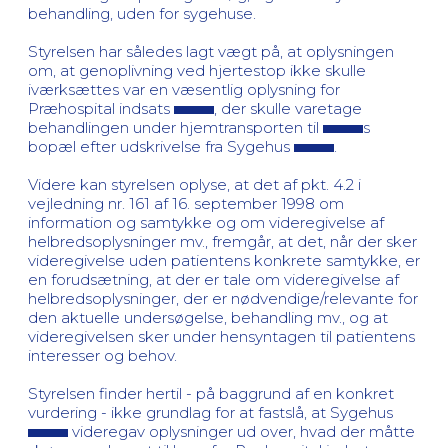
behandling, uden for sygehuse.
Styrelsen har således lagt vægt på, at oplysningen
om, at genoplivning ved hjertestop ikke skulle
iværksættes var en væsentlig oplysning for
Præhospital indsats
, der skulle varetage
behandlingen under hjemtransporten til
s
bopæl efter udskrivelse fra Sygehus
.
Videre kan styrelsen oplyse, at det af pkt. 4.2 i
vejledning nr. 161 af 16. september 1998 om
information og samtykke og om videregivelse af
helbredsoplysninger mv., fremgår, at det, når der sker
videregivelse uden patientens konkrete samtykke, er
en forudsætning, at der er tale om videregivelse af
helbredsoplysninger, der er nødvendige/relevante for
den aktuelle undersøgelse, behandling mv., og at
videregivelsen sker under hensyntagen til patientens
interesser og behov.
Styrelsen finder hertil - på baggrund af en konkret
vurdering - ikke grundlag for at fastslå, at Sygehus
videregav oplysninger ud over, hvad der måtte