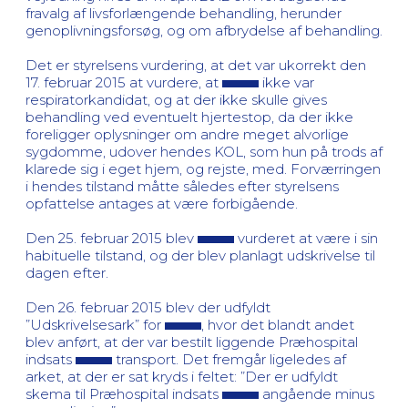
fravalg af livsforlængende behandling, herunder
genoplivningsforsøg, og om afbrydelse af behandling.
Det er styrelsens vurdering, at det var ukorrekt den
17. februar 2015 at vurdere, at
ikke var
respiratorkandidat, og at der ikke skulle gives
behandling ved eventuelt hjertestop, da der ikke
foreligger oplysninger om andre meget alvorlige
sygdomme, udover hendes KOL, som hun på trods af
klarede sig i eget hjem, og rejste, med. Forværringen
i hendes tilstand måtte således efter styrelsens
opfattelse antages at være forbigående.
Den 25. februar 2015 blev
vurderet at være i sin
habituelle tilstand, og der blev planlagt udskrivelse til
dagen efter.
Den 26. februar 2015 blev der udfyldt
”Udskrivelsesark” for
, hvor det blandt andet
blev anført, at der var bestilt liggende Præhospital
indsats
transport. Det fremgår ligeledes af
arket, at der er sat kryds i feltet: ”Der er udfyldt
skema til Præhospital indsats
angående minus