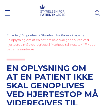
Forside
Afgørelser
Styrelsen for Patientklager
En oplysning om at en patient ikke skal genoplives ved
hjertestop må videregives til Præhospital indsats <****> uden
patients samtykke
EN OPLYSNING OM
AT EN PATIENT IKKE
SKAL GENOPLIVES
VED HJERTESTOP MÅ
VIDEREGIVES TIL