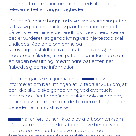
dog ret til information om sin helbredstilstand og
relevante behandlingsmuligheder.
Det er på denne baggrund styrelsens vurdering, at en
kritisk syg patient har krav på information om det
påtænkte terminale behandlingsniveau, herunder om
det er vurderet, at genoplivning ved hjertestop skal
undlades. Reglerne om omhu og
samvittighedsfuldhed i autorisationslovens § 17
indebærer således, at en patient skal informeres om
en sådan beslutning, medmindre patienten har
frabedt sig denne information.
Det fremgår ikke af journalen, at
blev
informeret om beslutningen af 17. februar 2015 om, at
der ikke skulle ske genoplivning ved eventuelt
hjertestop. Der fremgår heller ikke oplysninger om,
at hun blev informeret om dette i den efterfølgende
periode frem til udskrivelsen.
har anført, at hun ikke blev gjort opmærksom
på beslutningen om ikke at genoplive hende ved
hjertestop. Hvis det er blevet nævnt, er det i