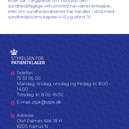
efter stk. 1 afgørelse om, hvorvidt den
sundhedsfaglige virksomhed har været kritisabel,
eller om sundhedsvæsenet har handlet i strid med
sundhedslovens kapitel 4-9 og afsnit IV.
Telefon
72 33 05 00
Mandag, tirsdag, onsdag og fredag: kl. 8.00 -
14.00
Torsdag: kl. 8.00-16.00
E-mail: stpk@stpk.dk
Adresse
Olof Palmes Allé 18 H
8200 Aarhus N