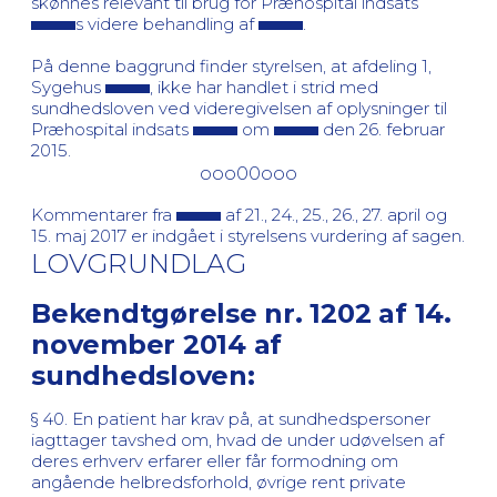
skønnes relevant til brug for Præhospital indsats
s videre behandling af
.
På denne baggrund finder styrelsen, at afdeling 1,
Sygehus
, ikke har handlet i strid med
sundhedsloven ved videregivelsen af oplysninger til
Præhospital indsats
om
den 26. februar
2015.
ooo00ooo
Kommentarer fra
af 21., 24., 25., 26., 27. april og
15. maj 2017 er indgået i styrelsens vurdering af sagen.
LOVGRUNDLAG
Bekendtgørelse nr. 1202 af 14.
november 2014 af
sundhedsloven:
§ 40. En patient har krav på, at sundhedspersoner
iagttager tavshed om, hvad de under udøvelsen af
deres erhverv erfarer eller får formodning om
angående helbredsforhold, øvrige rent private