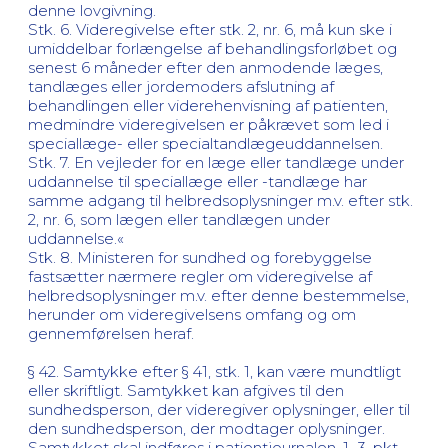
denne lovgivning.
Stk. 6. Videregivelse efter stk. 2, nr. 6, må kun ske i
umiddelbar forlængelse af behandlingsforløbet og
senest 6 måneder efter den anmodende læges,
tandlæges eller jordemoders afslutning af
behandlingen eller viderehenvisning af patienten,
medmindre videregivelsen er påkrævet som led i
speciallæge- eller specialtandlægeuddannelsen.
Stk. 7. En vejleder for en læge eller tandlæge under
uddannelse til speciallæge eller -tandlæge har
samme adgang til helbredsoplysninger m.v. efter stk.
2, nr. 6, som lægen eller tandlægen under
uddannelse.«
Stk. 8. Ministeren for sundhed og forebyggelse
fastsætter nærmere regler om videregivelse af
helbredsoplysninger m.v. efter denne bestemmelse,
herunder om videregivelsens omfang og om
gennemførelsen heraf.
§ 42. Samtykke efter § 41, stk. 1, kan være mundtligt
eller skriftligt. Samtykket kan afgives til den
sundhedsperson, der videregiver oplysninger, eller til
den sundhedsperson, der modtager oplysninger.
Samtykket skal indføres i patientjournalen. 1.-3. pkt.