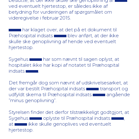
beslutte, at der ikke skulle ske genoplivning af
ved eventuelt hjertestop, er således ikke af
betydning for vurderingen af spørgsmålet om
videregivelse i februar 2015.
har klaget over, at det på et dokument til
Præhospital indsats
blev anført, at der ikke
skulle ske genoplivning af hende ved eventuelt
hjertestop.
Sygehus
har som nævnt til sagen oplyst, at
hospitalet ikke har kopi af notatet til Præhospital
indsats
.
Det fremgår dog som nævnt af udskrivelsesarket, at
der var bestilt Præhospital indsats
transport og
udfyldt skema til Præhospital indsats
angående
”minus genoplivning”.
Styrelsen finder det derfor tilstrækkeligt godtgjort, at
Sygehus
oplyste til Præhospital indsats
,
at
ikke skulle genoplives ved eventuelt
hjertestop.