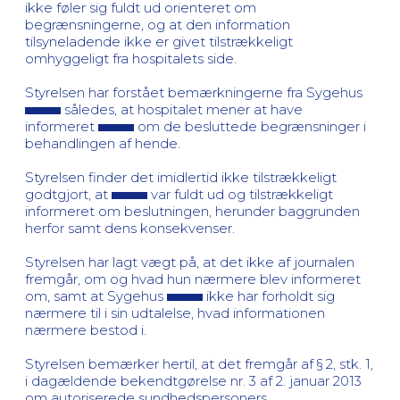
ikke føler sig fuldt ud orienteret om
begrænsningerne, og at den information
tilsyneladende ikke er givet tilstrækkeligt
omhyggeligt fra hospitalets side.
Styrelsen har forstået bemærkningerne fra Sygehus
således, at hospitalet mener at have
informeret
om de besluttede begrænsninger i
behandlingen af hende.
Styrelsen finder det imidlertid ikke tilstrækkeligt
godtgjort, at
var fuldt ud og tilstrækkeligt
informeret om beslutningen, herunder baggrunden
herfor samt dens konsekvenser.
Styrelsen har lagt vægt på, at det ikke af journalen
fremgår, om og hvad hun nærmere blev informeret
om, samt at Sygehus
ikke har forholdt sig
nærmere til i sin udtalelse, hvad informationen
nærmere bestod i.
Styrelsen bemærker hertil, at det fremgår af § 2, stk. 1,
i dagældende bekendtgørelse nr. 3 af 2. januar 2013
om autoriserede sundhedspersoners