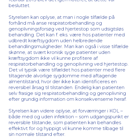
besluttet.
Styrelsen kan oplyse, at man i nogle tilfælde på
forhånd må anse respiratorbehandling og
genoplivningsforsøg ved hjertestop som udsigtsløs
behandling. Det kan f. eks. være hos patienter med
udbredt kræftsygdom uden helbredende
behandlingsmuligheder. Man kan også i visse tilfælde
skønne, at svært kronisk syge patienter uden
kræftsygdom ikke vil kunne profitere af
respiratorbehandling og genoplivning ved hjertestop.
Det vil typisk være tilfældet hos patienter med flere
tiltagende alvorlige sygdomme med aftagende
almentilstand, hvor der ikke kan identificeres en
reversibel årsag til tilstanden. Endelig kan patienten
selv frasige sig respiratorbehandling og genoplivning
efter grundig information om konsekvenserne heraf.
Styrelsen kan videre oplyse, at forværringer i KOL –
både med og uden infektion – som udgangspunkt er
reversible tilstande, som patienten kan behandles
effektivt for og hyppigt vil kunne komme tilbage til
sin normale tilstand efter.