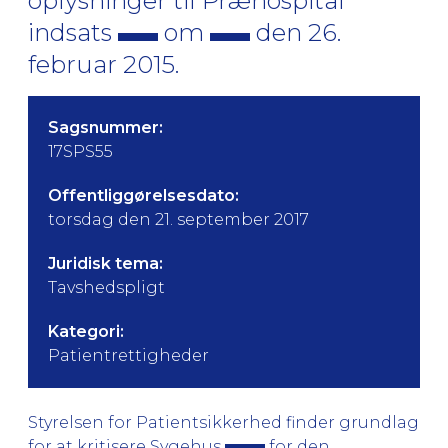
oplysninger til Præhospital
indsats
om
den 26.
februar 2015.
Sagsnummer:
17SPS55
Offentliggørelsesdato:
torsdag den 21. september 2017
Juridisk tema:
Tavshedspligt
Kategori:
Patientrettigheder
Styrelsen for Patientsikkerhed finder grundlag
for at kritisere Sygehus
for den