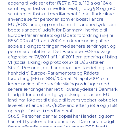
adgang til ydelser efter §§ 57 a, 78 a, 118 a og 164 a
samt regler fastsat i medfør heraf, jf. dog § 8 og § 80
samt regler fastsat i medfør heraf. 1. pkt. finder ikke
anvendelse for personer, som er bosat i andre
EU-/EØS-lande, og som har ret til sundhedsydelser i
bopælslandet til udgift for Danmark i henhold til
Europa-Parlamentets og Rådets forordning (EF) nr.
883/2004 af 29. april 2004 om koordinering af de
sociale sikringsordninger med senere ændringer, og
personer omfattet af Det Blandede EØS-udvalgs
afgørelse nr. 76/2011 af 1. juli 2011 om ændring af bilag
VI (social sikring) og protokol 37 til EØS-aftalen.
Stk. 4. Personer, der har bopæl her i landet, og som i
henhold til Europa-Parlamentets og Rådets
forordning (EF) nr. 883/2004 af 29. april 2004 om
koordinering af de sociale sikringsordninger med
senere ændringer har ret til lovens ydelser i Danmark
til udgift for en offentlig sygesikring i et andet EU-
land, har ikke ret til tilskud til lovens ydelser købt eller
leveret i et andet EU-/EØS-land efter § 89 a og § 168
og regler fastsat i medfør heraf.
Stk. 5. Personer, der har bopæl her i landet, og som
har ret til ydelser efter denne lov i Danmark til udgift
for en offentlig sygesikring i et andet EØS-land i