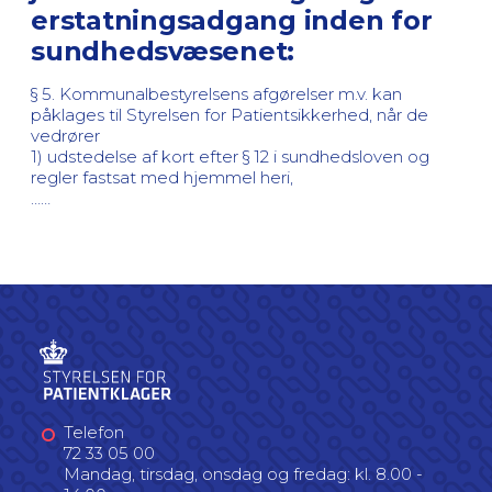
erstatningsadgang inden for
sundhedsvæsenet:
§ 5. Kommunalbestyrelsens afgørelser m.v. kan
påklages til Styrelsen for Patientsikkerhed, når de
vedrører
1) udstedelse af kort efter § 12 i sundhedsloven og
regler fastsat med hjemmel heri,
……
Telefon
72 33 05 00
Mandag, tirsdag, onsdag og fredag: kl. 8.00 -