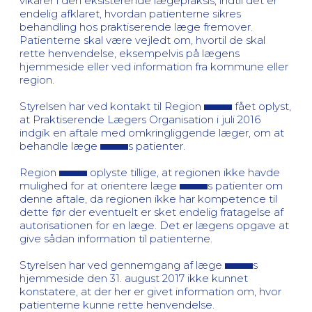
vikarer i den eksisterende lægepraksis, indtil det er
endelig afklaret, hvordan patienterne sikres
behandling hos praktiserende læge fremover.
Patienterne skal være vejledt om, hvortil de skal
rette henvendelse, eksempelvis på lægens
hjemmeside eller ved information fra kommune eller
region.
Styrelsen har ved kontakt til Region
fået oplyst,
at Praktiserende Lægers Organisation i juli 2016
indgik en aftale med omkringliggende læger, om at
behandle læge
s patienter.
Region
oplyste tillige, at regionen ikke havde
mulighed for at orientere læge
s patienter om
denne aftale, da regionen ikke har kompetence til
dette før der eventuelt er sket endelig fratagelse af
autorisationen for en læge. Det er lægens opgave at
give sådan information til patienterne.
Styrelsen har ved gennemgang af læge
s
hjemmeside den 31. august 2017 ikke kunnet
konstatere, at der her er givet information om, hvor
patienterne kunne rette henvendelse.