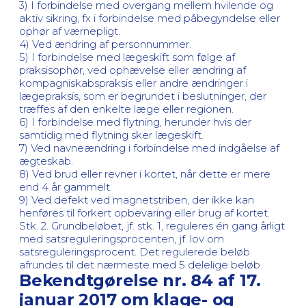
3) I forbindelse med overgang mellem hvilende og
aktiv sikring, fx i forbindelse med påbegyndelse eller
ophør af værnepligt.
4) Ved ændring af personnummer.
5) I forbindelse med lægeskift som følge af
praksisophør, ved ophævelse eller ændring af
kompagniskabspraksis eller andre ændringer i
lægepraksis, som er begrundet i beslutninger, der
træffes af den enkelte læge eller regionen.
6) I forbindelse med flytning, herunder hvis der
samtidig med flytning sker lægeskift.
7) Ved navneændring i forbindelse med indgåelse af
ægteskab.
8) Ved brud eller revner i kortet, når dette er mere
end 4 år gammelt.
9) Ved defekt ved magnetstriben, der ikke kan
henføres til forkert opbevaring eller brug af kortet.
Stk. 2. Grundbeløbet, jf. stk. 1, reguleres én gang årligt
med satsreguleringsprocenten, jf. lov om
satsreguleringsprocent. Det regulerede beløb
afrundes til det nærmeste med 5 delelige beløb.
Bekendtgørelse nr. 84 af 17.
januar 2017 om klage- og