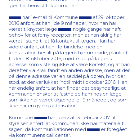
igen har henvist til kommunen.
har i e-mail til Kommune
af 29. oktober
2016 anført, at han i de 9 måneder, hvor han har
været tilknyttet læge
, nogle gange har haft
behov for at forny recepter, men at han aldrig har
været i stand til at få kontakt til lægen. Han har
videre anført, at han i forbindelse med en
konsultation bestilt på lægens hjemmeside, planlagt
til den 18. oktober 2016, mødte op på lægens
adresse, som viste sig ikke at være korrekt, og at han
derefter via Krak fandt en anden adresse, men at der
på denne adresse var en seddel på døren, hvor der
stod, at der var lukket indtil midt i oktober 2016. Han
har endelig anført, at han finder det besynderligt, at
kommunen ønsker at fastholde ham hos en læge,
som ikke har været tilgængelig i 9 måneder, og som
ikke har en gyldig autorisation.
Kommune
har i brev af 13. februar 2017 til
styrelsen anført, at kommunen ikke har materiale til
sagen, da kommunikationen med
er foregået
via kommunens call center.