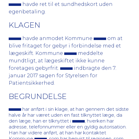
havde ret til et sundhedskort uden
egenbetaling.
KLAGEN
havde anmodet Kommune
om at
blive fritaget for gebyr i forbindelse med et
lægeskift. Kommune
meddelte
mundtligt, at lægeskiftet ikke kunne
foretages gebyrfrit.
indbragte den 7.
januar 2017 sagen for Styrelsen for
Patientsikkerhed.
BEGRUNDELSE
har anført i sin klage, at han gennem det sidste
halve år har været uden en fast tilknyttet læge, da
den læge, han er tilknyttet i
, hverken har
adresse, telefonnummer eller en gyldig autorisation.
Han har videre anført, at han har kontaktet
Kommune
, som har henvist til regionen, som