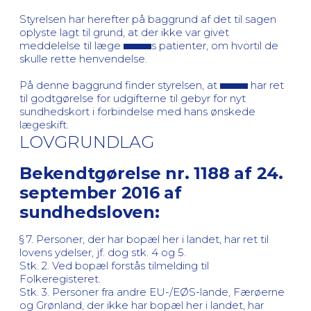
Styrelsen har herefter på baggrund af det til sagen
oplyste lagt til grund, at der ikke var givet
meddelelse til læge
s patienter, om hvortil de
skulle rette henvendelse.
På denne baggrund finder styrelsen, at
har ret
til godtgørelse for udgifterne til gebyr for nyt
sundhedskort i forbindelse med hans ønskede
lægeskift.
LOVGRUNDLAG
Bekendtgørelse nr. 1188 af 24.
september 2016 af
sundhedsloven:
§ 7. Personer, der har bopæl her i landet, har ret til
lovens ydelser, jf. dog stk. 4 og 5.
Stk. 2. Ved bopæl forstås tilmelding til
Folkeregisteret.
Stk. 3. Personer fra andre EU-/EØS-lande, Færøerne
og Grønland, der ikke har bopæl her i landet, har