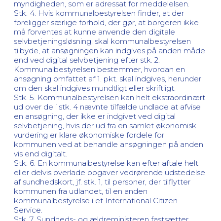
myndigheden, som er adressat for meddelelsen.
Stk. 4. Hvis kommunalbestyrelsen finder, at der
foreligger særlige forhold, der gør, at borgeren ikke
må forventes at kunne anvende den digitale
selvbetjeningsløsning, skal kommunalbestyrelsen
tilbyde, at ansøgningen kan indgives på anden måde
end ved digital selvbetjening efter stk. 2.
Kommunalbestyrelsen bestemmer, hvordan en
ansøgning omfattet af 1. pkt. skal indgives, herunder
om den skal indgives mundtligt eller skriftligt.
Stk. 5. Kommunalbestyrelsen kan helt ekstraordinært
ud over de i stk. 4 nævnte tilfælde undlade at afvise
en ansøgning, der ikke er indgivet ved digital
selvbetjening, hvis der ud fra en samlet økonomisk
vurdering er klare økonomiske fordele for
kommunen ved at behandle ansøgningen på anden
vis end digitalt.
Stk. 6. En kommunalbestyrelse kan efter aftale helt
eller delvis overlade opgaver vedrørende udstedelse
af sundhedskort, jf. stk. 1, til personer, der tilflytter
kommunen fra udlandet, til en anden
kommunalbestyrelse i et International Citizen
Service.
Stk. 7. Sundheds- og ældreministeren fastsætter