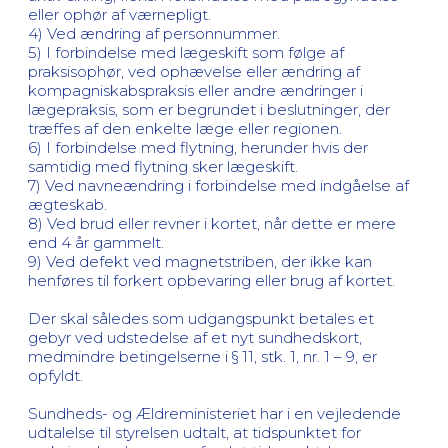
eller ophør af værnepligt.
4) Ved ændring af personnummer.
5) I forbindelse med lægeskift som følge af
praksisophør, ved ophævelse eller ændring af
kompagniskabspraksis eller andre ændringer i
lægepraksis, som er begrundet i beslutninger, der
træffes af den enkelte læge eller regionen.
6) I forbindelse med flytning, herunder hvis der
samtidig med flytning sker lægeskift.
7) Ved navneændring i forbindelse med indgåelse af
ægteskab.
8) Ved brud eller revner i kortet, når dette er mere
end 4 år gammelt.
9) Ved defekt ved magnetstriben, der ikke kan
henføres til forkert opbevaring eller brug af kortet.
Der skal således som udgangspunkt betales et
gebyr ved udstedelse af et nyt sundhedskort,
medmindre betingelserne i § 11, stk. 1, nr. 1 – 9, er
opfyldt.
Sundheds- og Ældreministeriet har i en vejledende
udtalelse til styrelsen udtalt, at tidspunktet for