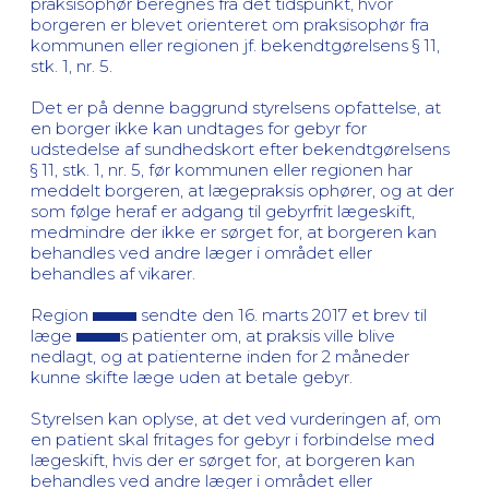
praksisophør beregnes fra det tidspunkt, hvor
borgeren er blevet orienteret om praksisophør fra
kommunen eller regionen jf. bekendtgørelsens § 11,
stk. 1, nr. 5.
Det er på denne baggrund styrelsens opfattelse, at
en borger ikke kan undtages for gebyr for
udstedelse af sundhedskort efter bekendtgørelsens
§ 11, stk. 1, nr. 5, før kommunen eller regionen har
meddelt borgeren, at lægepraksis ophører, og at der
som følge heraf er adgang til gebyrfrit lægeskift,
medmindre der ikke er sørget for, at borgeren kan
behandles ved andre læger i området eller
behandles af vikarer.
Region
sendte den 16. marts 2017 et brev til
læge
s patienter om, at praksis ville blive
nedlagt, og at patienterne inden for 2 måneder
kunne skifte læge uden at betale gebyr.
Styrelsen kan oplyse, at det ved vurderingen af, om
en patient skal fritages for gebyr i forbindelse med
lægeskift, hvis der er sørget for, at borgeren kan
behandles ved andre læger i området eller