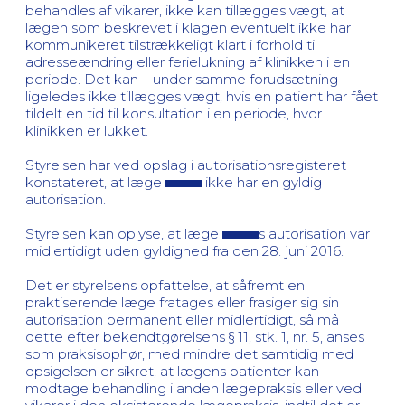
behandles af vikarer, ikke kan tillægges vægt, at
lægen som beskrevet i klagen eventuelt ikke har
kommunikeret tilstrækkeligt klart i forhold til
adresseændring eller ferielukning af klinikken i en
periode. Det kan – under samme forudsætning -
ligeledes ikke tillægges vægt, hvis en patient har fået
tildelt en tid til konsultation i en periode, hvor
klinikken er lukket.
Styrelsen har ved opslag i autorisationsregisteret
konstateret, at læge
ikke har en gyldig
autorisation.
Styrelsen kan oplyse, at læge
s autorisation var
midlertidigt uden gyldighed fra den 28. juni 2016.
Det er styrelsens opfattelse, at såfremt en
praktiserende læge fratages eller frasiger sig sin
autorisation permanent eller midlertidigt, så må
dette efter bekendtgørelsens § 11, stk. 1, nr. 5, anses
som praksisophør, med mindre det samtidig med
opsigelsen er sikret, at lægens patienter kan
modtage behandling i anden lægepraksis eller ved