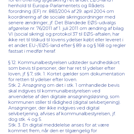
henhold til Europa-Parlamentets og Rådets
forordning (EF) nr. 883/2004 af 29. april 2004 om
koordinering af de sociale sikringsordninger med
senere ændringer, jf. Det Blandede EØS-udvalgs
afgørelse nr. 76/2011 af 1. juli 2011 om ændring af bilag
VI (social sikring) og protokol 37 til EØS-aftalen, har
ikke ret til tilskud til lovens ydelser købt eller leveret i
et andet EU-/EØS-land efter § 89 a og § 168 og regler
fastsat i medfør heraf.
§ 12. Kommunalbestyrelsen udsteder sundhedskort
som bevis til personer, der har ret til ydelser efter
loven, jf. § 7, stk. 1. Kortet gælder som dokumentation
for retten til ydelser efter loven.
Stk. 2. Ansøgning om det i stk. 1 omhandlede bevis
skal indgives til kommunalbestyrelsen ved
anvendelse af den digitale ansøgningsløsning, som
kommunen stiller til rådighed (digital selvbetjening).
Ansøgninger, der ikke indgives ved digital
selvbetjening, afvises af kommunalbestyrelsen, jf.
dog stk. 4 og 5.
Stk. 3. En digital meddelelse anses for at være
kommet frem, når den er tilgængelig for