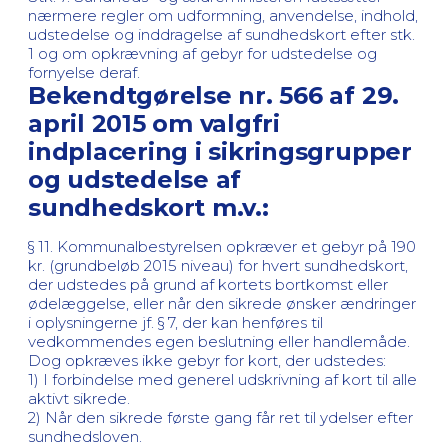
nærmere regler om udformning, anvendelse, indhold,
udstedelse og inddragelse af sundhedskort efter stk.
1 og om opkrævning af gebyr for udstedelse og
fornyelse deraf.
Bekendtgørelse nr. 566 af 29.
april 2015 om valgfri
indplacering i sikringsgrupper
og udstedelse af
sundhedskort m.v.:
§ 11. Kommunalbestyrelsen opkræver et gebyr på 190
kr. (grundbeløb 2015 niveau) for hvert sundhedskort,
der udstedes på grund af kortets bortkomst eller
ødelæggelse, eller når den sikrede ønsker ændringer
i oplysningerne jf. § 7, der kan henføres til
vedkommendes egen beslutning eller handlemåde.
Dog opkræves ikke gebyr for kort, der udstedes:
1) I forbindelse med generel udskrivning af kort til alle
aktivt sikrede.
2) Når den sikrede første gang får ret til ydelser efter
sundhedsloven.