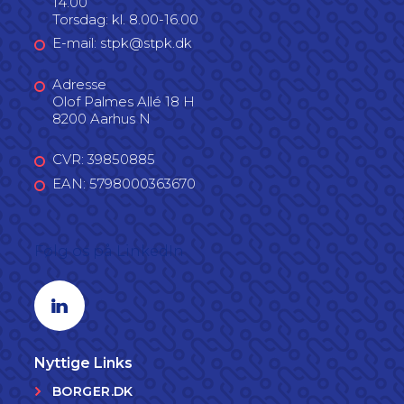
14.00
Torsdag: kl. 8.00-16.00
E-mail: stpk@stpk.dk
Adresse
Olof Palmes Allé 18 H
8200 Aarhus N
CVR: 39850885
EAN: 5798000363670
Følg os på LinkedIn
Linkedin profil
Nyttige Links
BORGER.DK