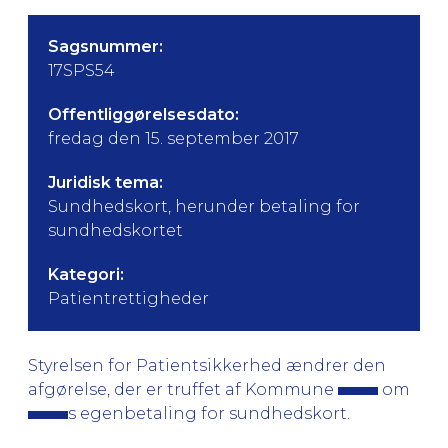
Sagsnummer:
17SPS54
Offentliggørelsesdato:
fredag den 15. september 2017
Juridisk tema:
Sundhedskort, herunder betaling for
sundhedskortet
Kategori:
Patientrettigheder
Styrelsen for Patientsikkerhed ændrer den
afgørelse, der er truffet af Kommune
om
s egenbetaling for sundhedskort.