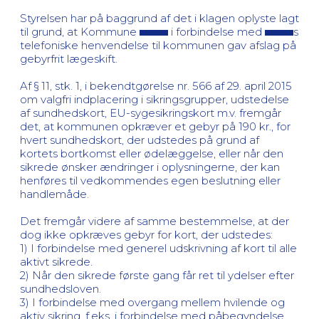
Styrelsen har på baggrund af det i klagen oplyste lagt
til grund, at Kommune
i forbindelse med
s
telefoniske henvendelse til kommunen gav afslag på
gebyrfrit lægeskift.
Af § 11, stk. 1, i bekendtgørelse nr. 566 af 29. april 2015
om valgfri indplacering i sikringsgrupper, udstedelse
af sundhedskort, EU-sygesikringskort m.v. fremgår
det, at kommunen opkræver et gebyr på 190 kr., for
hvert sundhedskort, der udstedes på grund af
kortets bortkomst eller ødelæggelse, eller når den
sikrede ønsker ændringer i oplysningerne, der kan
henføres til vedkommendes egen beslutning eller
handlemåde.
Det fremgår videre af samme bestemmelse, at der
dog ikke opkræves gebyr for kort, der udstedes:
1) I forbindelse med generel udskrivning af kort til alle
aktivt sikrede.
2) Når den sikrede første gang får ret til ydelser efter
sundhedsloven.
3) I forbindelse med overgang mellem hvilende og
aktiv sikring, f.eks. i forbindelse med påbegyndelse