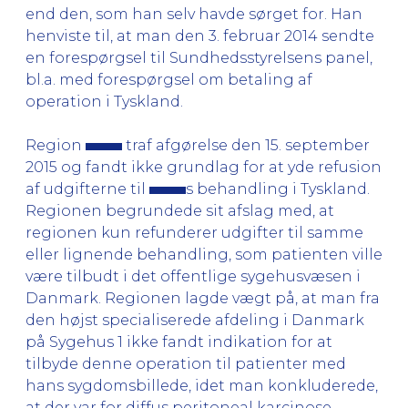
end den, som han selv havde sørget for. Han
henviste til, at man den 3. februar 2014 sendte
en forespørgsel til Sundhedsstyrelsens panel,
bl.a. med forespørgsel om betaling af
operation i Tyskland.
Region
traf afgørelse den 15. september
2015 og fandt ikke grundlag for at yde refusion
af udgifterne til
s behandling i Tyskland.
Regionen begrundede sit afslag med, at
regionen kun refunderer udgifter til samme
eller lignende behandling, som patienten ville
være tilbudt i det offentlige sygehusvæsen i
Danmark. Regionen lagde vægt på, at man fra
den højst specialiserede afdeling i Danmark
på Sygehus 1 ikke fandt indikation for at
tilbyde denne operation til patienter med
hans sygdomsbillede, idet man konkluderede,
at der var for diffus peritoneal karcinose.