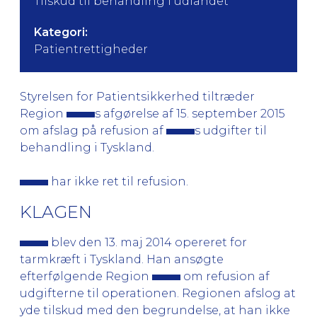
Tilskud til behandling i udlandet
Kategori:
Patientrettigheder
Styrelsen for Patientsikkerhed tiltræder
Region
s afgørelse af 15. september 2015
om afslag på refusion af
s udgifter til
behandling i Tyskland.
har ikke ret til refusion.
KLAGEN
blev den 13. maj 2014 opereret for
tarmkræft i Tyskland. Han ansøgte
efterfølgende Region
om refusion af
udgifterne til operationen. Regionen afslog at
yde tilskud med den begrundelse, at han ikke