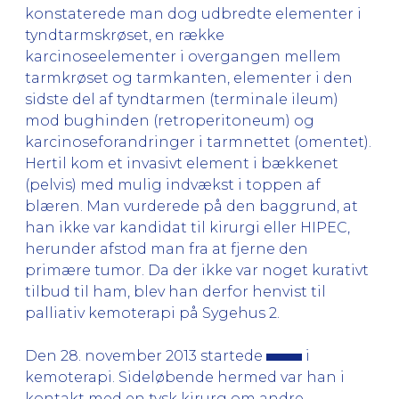
konstaterede man dog udbredte elementer i
tyndtarmskrøset, en række
karcinoseelementer i overgangen mellem
tarmkrøset og tarmkanten, elementer i den
sidste del af tyndtarmen (terminale ileum)
mod bughinden (retroperitoneum) og
karcinoseforandringer i tarmnettet (omentet).
Hertil kom et invasivt element i bækkenet
(pelvis) med mulig indvækst i toppen af
blæren. Man vurderede på den baggrund, at
han ikke var kandidat til kirurgi eller HIPEC,
herunder afstod man fra at fjerne den
primære tumor. Da der ikke var noget kurativt
tilbud til ham, blev han derfor henvist til
palliativ kemoterapi på Sygehus 2.
Den 28. november 2013 startede
i
kemoterapi. Sideløbende hermed var han i
kontakt med en tysk kirurg om andre