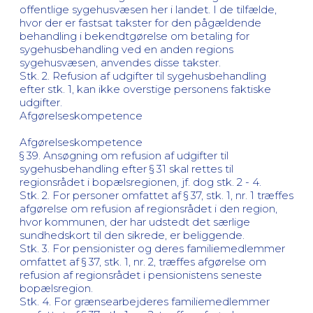
offentlige sygehusvæsen her i landet. I de tilfælde,
hvor der er fastsat takster for den pågældende
behandling i bekendtgørelse om betaling for
sygehusbehandling ved en anden regions
sygehusvæsen, anvendes disse takster.
Stk. 2. Refusion af udgifter til sygehusbehandling
efter stk. 1, kan ikke overstige personens faktiske
udgifter.
Afgørelseskompetence
Afgørelseskompetence
§ 39. Ansøgning om refusion af udgifter til
sygehusbehandling efter § 31 skal rettes til
regionsrådet i bopælsregionen, jf. dog stk. 2 - 4.
Stk. 2. For personer omfattet af § 37, stk. 1, nr. 1 træffes
afgørelse om refusion af regionsrådet i den region,
hvor kommunen, der har udstedt det særlige
sundhedskort til den sikrede, er beliggende.
Stk. 3. For pensionister og deres familiemedlemmer
omfattet af § 37, stk. 1, nr. 2, træffes afgørelse om
refusion af regionsrådet i pensionistens seneste
bopælsregion.
Stk. 4. For grænsearbejderes familiemedlemmer