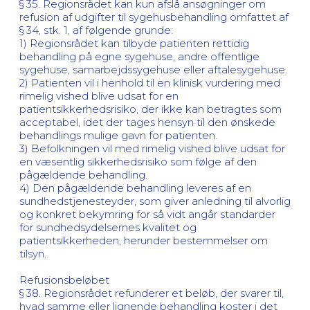
§ 35. Regionsrådet kan kun afslå ansøgninger om
refusion af udgifter til sygehusbehandling omfattet af
§ 34, stk. 1, af følgende grunde:
1) Regionsrådet kan tilbyde patienten rettidig
behandling på egne sygehuse, andre offentlige
sygehuse, samarbejdssygehuse eller aftalesygehuse.
2) Patienten vil i henhold til en klinisk vurdering med
rimelig vished blive udsat for en
patientsikkerhedsrisiko, der ikke kan betragtes som
acceptabel, idet der tages hensyn til den ønskede
behandlings mulige gavn for patienten.
3) Befolkningen vil med rimelig vished blive udsat for
en væsentlig sikkerhedsrisiko som følge af den
pågældende behandling.
4) Den pågældende behandling leveres af en
sundhedstjenesteyder, som giver anledning til alvorlig
og konkret bekymring for så vidt angår standarder
for sundhedsydelsernes kvalitet og
patientsikkerheden, herunder bestemmelser om
tilsyn.
Refusionsbeløbet
§ 38. Regionsrådet refunderer et beløb, der svarer til,
hvad samme eller lignende behandling koster i det