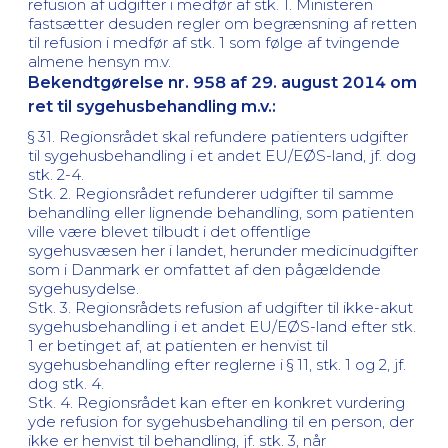
refusion af udgifter i medfør af stk. 1. Ministeren
fastsætter desuden regler om begrænsning af retten
til refusion i medfør af stk. 1 som følge af tvingende
almene hensyn m.v.
Bekendtgørelse nr. 958 af 29. august 2014 om
ret til sygehusbehandling m.v.:
§ 31. Regionsrådet skal refundere patienters udgifter
til sygehusbehandling i et andet EU/EØS-land, jf. dog
stk. 2-4.
Stk. 2. Regionsrådet refunderer udgifter til samme
behandling eller lignende behandling, som patienten
ville være blevet tilbudt i det offentlige
sygehusvæsen her i landet, herunder medicinudgifter
som i Danmark er omfattet af den pågældende
sygehusydelse.
Stk. 3. Regionsrådets refusion af udgifter til ikke-akut
sygehusbehandling i et andet EU/EØS-land efter stk.
1 er betinget af, at patienten er henvist til
sygehusbehandling efter reglerne i § 11, stk. 1 og 2, jf.
dog stk. 4.
Stk. 4. Regionsrådet kan efter en konkret vurdering
yde refusion for sygehusbehandling til en person, der
ikke er henvist til behandling, jf. stk. 3, når