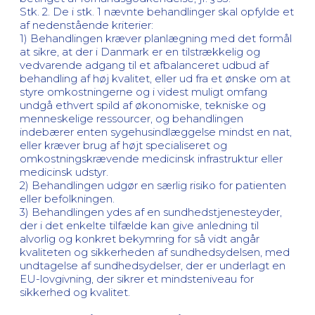
Stk. 2. De i stk. 1 nævnte behandlinger skal opfylde et
af nedenstående kriterier:
1) Behandlingen kræver planlægning med det formål
at sikre, at der i Danmark er en tilstrækkelig og
vedvarende adgang til et afbalanceret udbud af
behandling af høj kvalitet, eller ud fra et ønske om at
styre omkostningerne og i videst muligt omfang
undgå ethvert spild af økonomiske, tekniske og
menneskelige ressourcer, og behandlingen
indebærer enten sygehusindlæggelse mindst en nat,
eller kræver brug af højt specialiseret og
omkostningskrævende medicinsk infrastruktur eller
medicinsk udstyr.
2) Behandlingen udgør en særlig risiko for patienten
eller befolkningen.
3) Behandlingen ydes af en sundhedstjenesteyder,
der i det enkelte tilfælde kan give anledning til
alvorlig og konkret bekymring for så vidt angår
kvaliteten og sikkerheden af sundhedsydelsen, med
undtagelse af sundhedsydelser, der er underlagt en
EU-lovgivning, der sikrer et mindsteniveau for
sikkerhed og kvalitet.