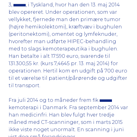
3,
, i Tyskland, hvor han den 13. maj 2014
blev opereret. Under operationen, som var
vellykket, fjernede man den primære tumor
(højre hemikolektomi), kræftvæv i bughulen
(peritonektomi), omentet og lymfeknuder,
hvorefter man udførte HIPEC-behandling
med to slags kemoterapeutika i bughulen.
Han betalte i alt 17.590 euro, svarende til
131.300,55 kr. (kurs 7,4645 pr. 13. maj 2014) for
operationen. Hertil kom en udgift på 700 euro
til et værelse til patient/pårørende og udgifter
til transport.
Fra juli 2014 og to måneder frem fik
kemoterapi i Danmark. Fra september 2014 var
han medicinfri. Han blev fulgt hver tredje
måned med CT-scanninger, som i marts 2015
ikke viste noget unormalt. En scanning i juni
vist dog små forandringer.