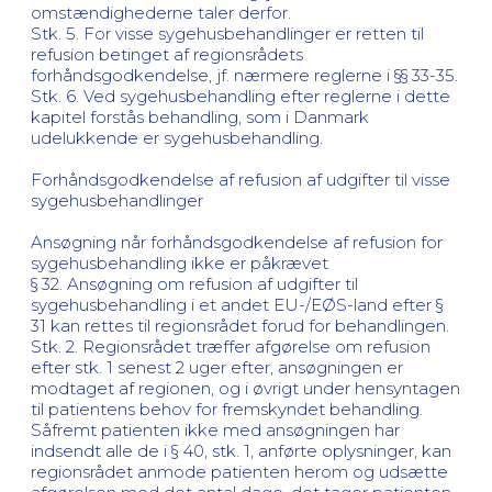
omstændighederne taler derfor.
Stk. 5. For visse sygehusbehandlinger er retten til
refusion betinget af regionsrådets
forhåndsgodkendelse, jf. nærmere reglerne i §§ 33-35.
Stk. 6. Ved sygehusbehandling efter reglerne i dette
kapitel forstås behandling, som i Danmark
udelukkende er sygehusbehandling.
Forhåndsgodkendelse af refusion af udgifter til visse
sygehusbehandlinger
Ansøgning når forhåndsgodkendelse af refusion for
sygehusbehandling ikke er påkrævet
§ 32. Ansøgning om refusion af udgifter til
sygehusbehandling i et andet EU-/EØS-land efter §
31 kan rettes til regionsrådet forud for behandlingen.
Stk. 2. Regionsrådet træffer afgørelse om refusion
efter stk. 1 senest 2 uger efter, ansøgningen er
modtaget af regionen, og i øvrigt under hensyntagen
til patientens behov for fremskyndet behandling.
Såfremt patienten ikke med ansøgningen har
indsendt alle de i § 40, stk. 1, anførte oplysninger, kan
regionsrådet anmode patienten herom og udsætte