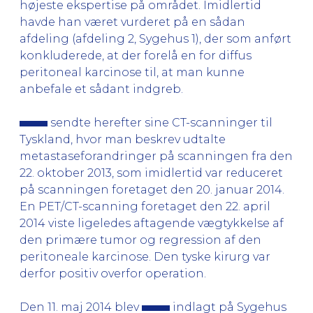
højeste ekspertise på området. Imidlertid
havde han været vurderet på en sådan
afdeling (afdeling 2, Sygehus 1), der som anført
konkluderede, at der forelå en for diffus
peritoneal karcinose til, at man kunne
anbefale et sådant indgreb.
sendte herefter sine CT-scanninger til
Tyskland, hvor man beskrev udtalte
metastaseforandringer på scanningen fra den
22. oktober 2013, som imidlertid var reduceret
på scanningen foretaget den 20. januar 2014.
En PET/CT-scanning foretaget den 22. april
2014 viste ligeledes aftagende vægtykkelse af
den primære tumor og regression af den
peritoneale karcinose. Den tyske kirurg var
derfor positiv overfor operation.
Den 11. maj 2014 blev
indlagt på Sygehus