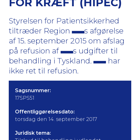
FOR KRÆFT (HIPEC)
Styrelsen for Patientsikkerhed
tiltræder Region
s afgørelse
af 15. september 2015 om afslag
på refusion af
s udgifter til
behandling i Tyskland.
har
ikke ret til refusion.
Sagsnummer:
17SPS51
Offentliggørelsesdato:
torsdag den 14. september 2017
Juridisk tema: