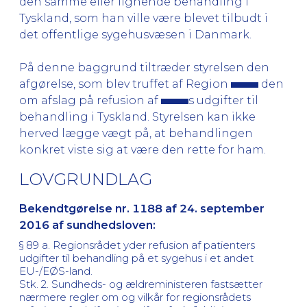
den samme eller lignende behandling i
Tyskland, som han ville være blevet tilbudt i
det offentlige sygehusvæsen i Danmark.
På denne baggrund tiltræder styrelsen den
afgørelse, som blev truffet af Region
den
om afslag på refusion af
s udgifter til
behandling i Tyskland. Styrelsen kan ikke
herved lægge vægt på, at behandlingen
konkret viste sig at være den rette for ham.
LOVGRUNDLAG
Bekendtgørelse nr. 1188 af 24. september
2016 af sundhedsloven:
§ 89 a. Regionsrådet yder refusion af patienters
udgifter til behandling på et sygehus i et andet
EU-/EØS-land.
Stk. 2. Sundheds- og ældreministeren fastsætter
nærmere regler om og vilkår for regionsrådets