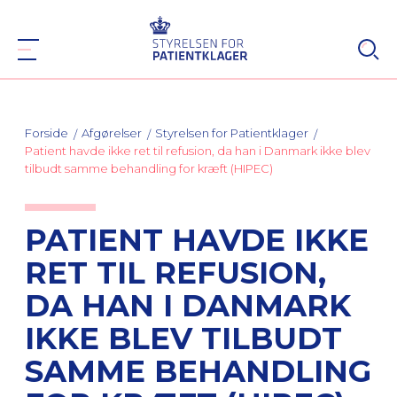
Forside
Afgørelser
Styrelsen for Patientklager
Patient havde ikke ret til refusion, da han i Danmark ikke blev
tilbudt samme behandling for kræft (HIPEC)
PATIENT HAVDE IKKE
RET TIL REFUSION,
DA HAN I DANMARK
IKKE BLEV TILBUDT
SAMME BEHANDLING