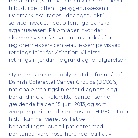
behandling, som patienten ville være blevet
tilbudt i det offentlige sygehusvæsen i
Danmark, skal tages udgangspunkt i
serviceniveauet i det offentlige, danske
sygehusvæsen. På områder, hvor der
eksempelvis er fastsat en ens praksis for
regionernes serviceniveau, eksempelvis ved
retningslinjer for visitation, vil disse
retningslinjer danne grundlag for afgørelsen.
Styrelsen kan hertil oplyse, at det fremgår af
Danish Colerectal Cancer Groups (DCCG’s)
nationale retningslinjer for diagnostik og
behandling af kolorektal cancer, som er
gældende fra den 15. juni 2013, og som
vedrører peritoneal karcinose og HIPEC, at der
hidtil kun har været palliative
behandlingstilbud til patienter med
peritoneal karcinose, herunder palliativ