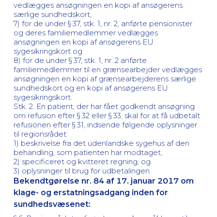
vedlægges ansøgningen en kopi af ansøgerens
særlige sundhedskort,
7) for de under § 37, stk. 1, nr. 2, anførte pensionister
og deres familiemedlemmer vedlægges
ansøgningen en kopi af ansøgerens EU
sygesikringskort og
8) for de under § 37, stk. 1, nr. 2 anførte
familiemedlemmer til en grænsearbejder vedlægges
ansøgningen en kopi af grænsearbejderens særlige
sundhedskort og en kopi af ansøgerens EU
sygesikringskort.
Stk. 2. En patient, der har fået godkendt ansøgning
om refusion efter § 32 eller § 33, skal for at få udbetalt
refusionen efter § 31, indsende følgende oplysninger
til regionsrådet:
1) beskrivelse fra det udenlandske sygehus af den
behandling, som patienten har modtaget,
2) specificeret og kvitteret regning, og
3) oplysninger til brug for udbetalingen.
Bekendtgørelse nr. 84 af 17. januar 2017 om
klage- og erstatningsadgang inden for
sundhedsvæsenet: