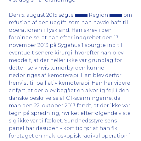
Den 5. august 2015 søgte
Region
om
refusion af den udgift, som han havde haft til
operationen i Tyskland. Han skrev i den
forbindelse, at han efter indgrebet den 13.
november 2013 på Sygehus 1 spurgte ind til
eventuelt senere kirurgi, hvorefter han blev
meddelt, at der heller ikke var grundlag for
dette - selv hvis tumorbyrden kunne
nedbringes af kemoterapi. Han blev derfor
henvist til palliativ kemoterapi. Han har videre
anført, at der blev begået en alvorlig fejl i den
danske beskrivelse af CT-scanningerne, da
man den 22. oktober 2013 fandt, at der ikke var
tegn på spredning, hvilket efterfølgende viste
sig ikke var tilfældet. Sundhedsstyrelsens
panel har desuden - kort tid før at han fik
foretaget en makroskopisk radikal operation i