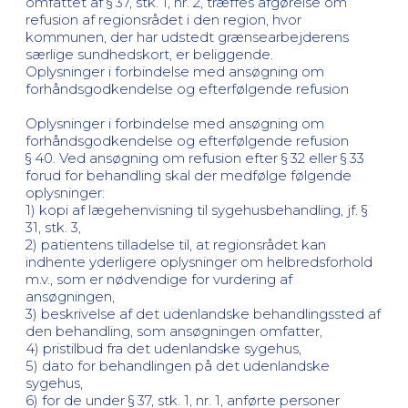
omfattet af § 37, stk. 1, nr. 2, træffes afgørelse om
refusion af regionsrådet i den region, hvor
kommunen, der har udstedt grænsearbejderens
særlige sundhedskort, er beliggende.
Oplysninger i forbindelse med ansøgning om
forhåndsgodkendelse og efterfølgende refusion
Oplysninger i forbindelse med ansøgning om
forhåndsgodkendelse og efterfølgende refusion
§ 40. Ved ansøgning om refusion efter § 32 eller § 33
forud for behandling skal der medfølge følgende
oplysninger:
1) kopi af lægehenvisning til sygehusbehandling, jf. §
31, stk. 3,
2) patientens tilladelse til, at regionsrådet kan
indhente yderligere oplysninger om helbredsforhold
m.v., som er nødvendige for vurdering af
ansøgningen,
3) beskrivelse af det udenlandske behandlingssted af
den behandling, som ansøgningen omfatter,
4) pristilbud fra det udenlandske sygehus,
5) dato for behandlingen på det udenlandske
sygehus,
6) for de under § 37, stk. 1, nr. 1, anførte personer