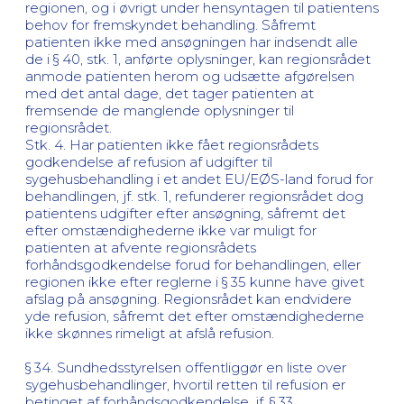
regionen, og i øvrigt under hensyntagen til patientens
behov for fremskyndet behandling. Såfremt
patienten ikke med ansøgningen har indsendt alle
de i § 40, stk. 1, anførte oplysninger, kan regionsrådet
anmode patienten herom og udsætte afgørelsen
med det antal dage, det tager patienten at
fremsende de manglende oplysninger til
regionsrådet.
Stk. 4. Har patienten ikke fået regionsrådets
godkendelse af refusion af udgifter til
sygehusbehandling i et andet EU/EØS-land forud for
behandlingen, jf. stk. 1, refunderer regionsrådet dog
patientens udgifter efter ansøgning, såfremt det
efter omstændighederne ikke var muligt for
patienten at afvente regionsrådets
forhåndsgodkendelse forud for behandlingen, eller
regionen ikke efter reglerne i § 35 kunne have givet
afslag på ansøgning. Regionsrådet kan endvidere
yde refusion, såfremt det efter omstændighederne
ikke skønnes rimeligt at afslå refusion.
§ 34. Sundhedsstyrelsen offentliggør en liste over
sygehusbehandlinger, hvortil retten til refusion er
betinget af forhåndsgodkendelse, jf. § 33.