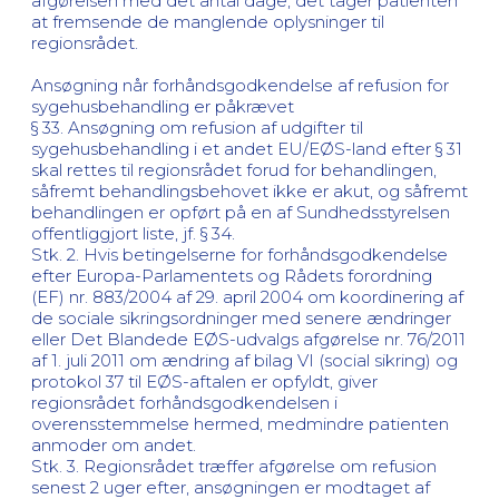
afgørelsen med det antal dage, det tager patienten
at fremsende de manglende oplysninger til
regionsrådet.
Ansøgning når forhåndsgodkendelse af refusion for
sygehusbehandling er påkrævet
§ 33. Ansøgning om refusion af udgifter til
sygehusbehandling i et andet EU/EØS-land efter § 31
skal rettes til regionsrådet forud for behandlingen,
såfremt behandlingsbehovet ikke er akut, og såfremt
behandlingen er opført på en af Sundhedsstyrelsen
offentliggjort liste, jf. § 34.
Stk. 2. Hvis betingelserne for forhåndsgodkendelse
efter Europa-Parlamentets og Rådets forordning
(EF) nr. 883/2004 af 29. april 2004 om koordinering af
de sociale sikringsordninger med senere ændringer
eller Det Blandede EØS-udvalgs afgørelse nr. 76/2011
af 1. juli 2011 om ændring af bilag VI (social sikring) og
protokol 37 til EØS-aftalen er opfyldt, giver
regionsrådet forhåndsgodkendelsen i
overensstemmelse hermed, medmindre patienten
anmoder om andet.
Stk. 3. Regionsrådet træffer afgørelse om refusion
senest 2 uger efter, ansøgningen er modtaget af