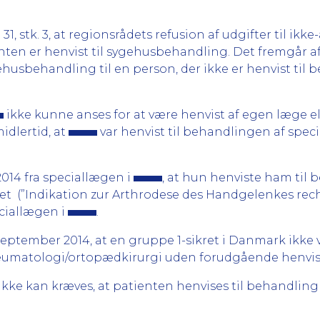
, stk. 3, at regionsrådets refusion af udgifter til ikk
nten er henvist til sygehusbehandling. Det fremgår af s
husbehandling til en person, der ikke er henvist til 
ikke kunne anses for at være henvist af egen læge e
idlertid, at
var henvist til behandlingen af spec
 2014 fra speciallægen i
, at hun henviste ham til 
et (”Indikation zur Arthrodese des Handgelenkes rechts
eciallægen i
.
 september 2014, at en gruppe 1-sikret i Danmark ikke 
 reumatologi/ortopædkirurgi uden forudgående henvi
 ikke kan kræves, at patienten henvises til behandling