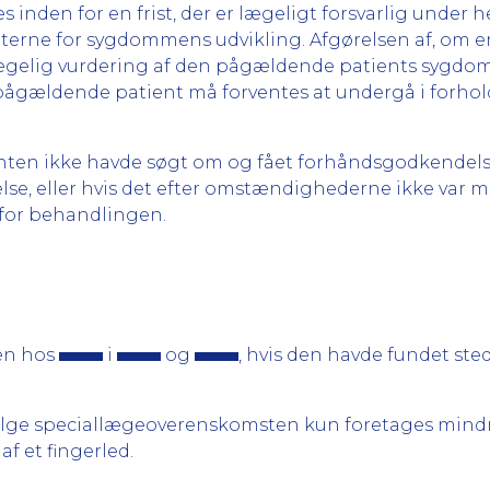
es inden for en frist, der er lægeligt forsvarlig unde
gterne for sygdommens udvikling. Afgørelsen af, om en
lægelig vurdering af den pågældende patients sygdom
ldende patient må forventes at undergå i forhold til
tienten ikke havde søgt om og fået forhåndsgodkendel
, eller hvis det efter omstændighederne ikke var mu
for behandlingen.
gen hos
i
og
, hvis den havde fundet ste
ifølge speciallægeoverenskomsten kun foretages mindr
f et fingerled.