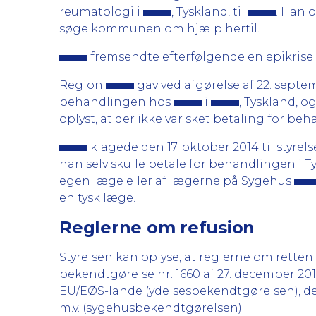
reumatologi i
, Tyskland, til
. Han 
søge kommunen om hjælp hertil.
fremsendte efterfølgende en epikrise af
Region
gav ved afgørelse af 22. sept
behandlingen hos
i
, Tyskland, o
oplyst, at der ikke var sket betaling for be
klagede den 17. oktober 2014 til styre
han selv skulle betale for behandlingen i T
egen læge eller af lægerne på Sygehus
en tysk læge.
Reglerne om refusion
Styrelsen kan oplyse, at reglerne om retten t
bekendtgørelse nr. 1660 af 27. december 201
EU/EØS-lande (ydelsesbekendtgørelsen), dels
m.v. (sygehusbekendtgørelsen).