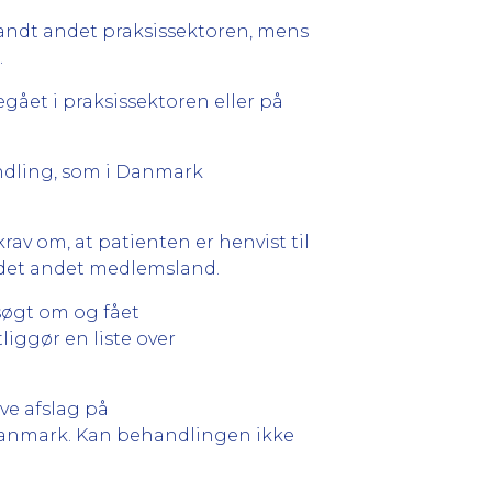
blandt andet praksissektoren, mens
.
gået i praksissektoren eller på
andling, som i Danmark
rav om, at patienten er henvist til
i det andet medlemsland.
søgt om og fået
iggør en liste over
ve afslag på
 Danmark. Kan behandlingen ikke