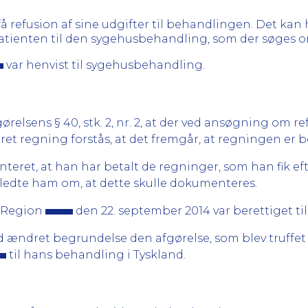
 refusion af sine udgifter til behandlingen. Det kan h
atienten til den sygehusbehandling, som der søges om 
var henvist til sygehusbehandling.
elsens § 40, stk. 2, nr. 2, at der ved ansøgning om re
eret regning forstås, at det fremgår, at regningen er be
eret, at han har betalt de regninger, som han fik eft
ejledte ham om, at dette skulle dokumenteres.
t Region
den 22. september 2014 var berettiget til 
 ændret begrundelse den afgørelse, som blev truffet
til hans behandling i Tyskland.