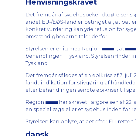
Henvisningskravet
Det fremgår af sygehusbekendtgørelsens § 31
andet EU-/EØS-land er betinget af, at patie
konkret vurdering kan yde refusion for syge
omstændighederne taler derfor.
Styrelsen er enig med Region
i, at
behandlingen i Tyskland. Styrelsen finder im
Tyskland.
Det fremgår således af en epikrise af 3. juli
fandt indikation for stivgøring af håndledd
efter behandlingen sendte epikriser til sp
Region
har skrevet i afgørelsen af 22.
en speciallæge eller et sygehus inden for
Styrelsen kan oplyse, at det efter EU-retten
dansk