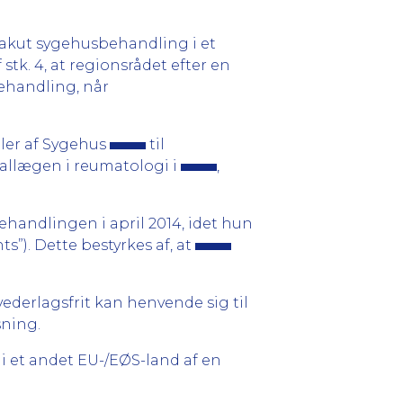
e-akut sygehusbehandling i et
tk. 4, at regionsrådet efter en
behandling, når
ller af Sygehus
til
iallægen i reumatologi i
,
behandlingen i april 2014, idet hun
”). Dette bestyrkes af, at
vederlagsfrit kan henvende sig til
sning.
 i et andet EU-/EØS-land af en