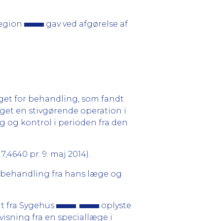
Region
gav ved afgørelse af
get for behandling, som fandt
aget en stivgørende operation i
g og kontrol i perioden fra den
,4640 pr. 9. maj 2014).
sbehandling fra hans læge og
t fra Sygehus
.
oplyste
visning fra en speciallæge i