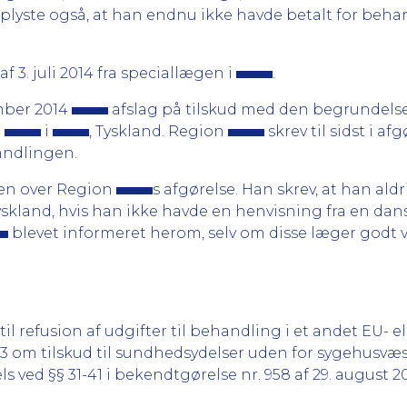
oplyste også, at han endnu ikke havde betalt for behan
 3. juli 2014 fra speciallægen i
.
ember 2014
afslag på tilskud med den begrundelse, 
g
i
, Tyskland. Region
skrev til sidst i af
handlingen.
lsen over Region
s afgørelse. Han skrev, at han ald
yskland, hvis han ikke havde en henvisning fra en dan
blevet informeret herom, selv om disse læger godt 
il refusion af udgifter til behandling i et andet EU- el
3 om tilskud til sundhedsydelser uden for sygehusvæsen
 ved §§ 31-41 i bekendtgørelse nr. 958 af 29. august 