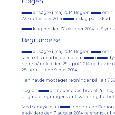
Klagen
ansøgte i maj 2014 Region
om til
22. september 2014
afslag på tilskud.
klagede den 17. oktober 2014 til Styre
Begrundelse
ansøgte i maj 2014 Region
om til
sted i et samarbejde mellem
i
, T
højre håndled den 29. april 2014 og havde i
28. april til den 9. maj 2014.
Han havde modtaget regninger på i alt 7.567,2
Region
anmodede ved brev af 28. maj
originale regninger samt kvittering for bet
Med samtykke fra
indhentede Region
endvidere den 7. august 2014 telefonisk til 