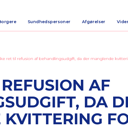
Borgere
Sundhedspersoner
Afgørelser
Vide
kke ret til refusion af behandlingsudgift, da der manglende kvitter
L REFUSION AF
SUDGIFT, DA D
KVITTERING F