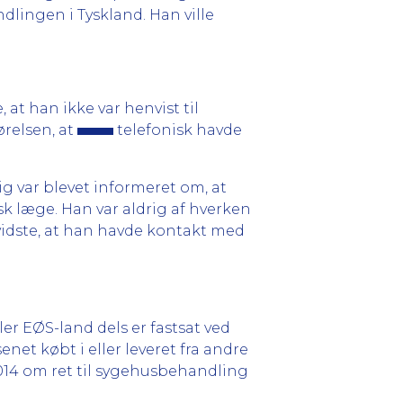
dlingen i Tyskland. Han ville
at han ikke var henvist til
gørelsen, at
telefonisk havde
rig var blevet informeret om, at
sk læge. Han var aldrig af hverken
vidste, at han havde kontakt med
ler EØS-land dels er fastsat ved
et købt i eller leveret fra andre
2014 om ret til sygehusbehandling