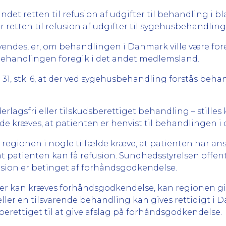
det retten til refusion af udgifter til behandling i 
 retten til refusion af udgifter til sygehusbehandling
nvendes, er, om behandlingen i Danmark ville være fore
 behandlingen foregik i det andet medlemsland.
31, stk. 6, at der ved sygehusbehandling forstås beh
rlagsfri eller tilskudsberettiget behandling – stilles k
de kræves, at patienten er henvist til behandlingen 
regionen i nogle tilfælde kræve, at patienten har an
 patienten kan få refusion. Sundhedsstyrelsen offentl
fusion er betinget af forhåndsgodkendelse.
 der kan kræves forhåndsgodkendelse, kan regionen gi
ler en tilsvarende behandling kan gives rettidigt i
 berettiget til at give afslag på forhåndsgodkendelse.