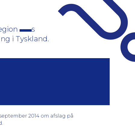
Region
s
ng i Tyskland.
. september 2014 om afslag på
d.