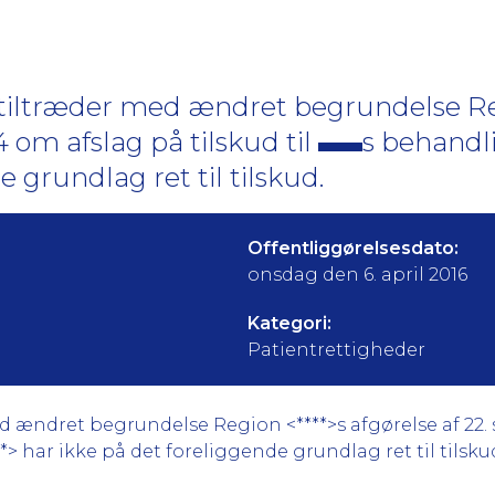
d tiltræder med ændret begrundelse 
 om afslag på tilskud til
s behandli
 grundlag ret til tilskud.
Offentliggørelsesdato:
onsdag den 6. april 2016
Kategori:
Patientrettigheder
ed ændret begrundelse Region <****>s afgørelse af 22
**> har ikke på det foreliggende grundlag ret til tilsku