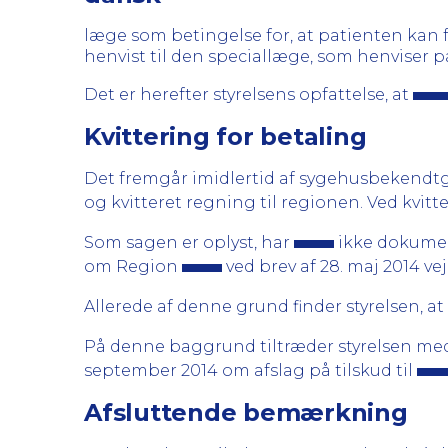
læge som betingelse for, at patienten kan få
henvist til den speciallæge, som henviser p
Det er herefter styrelsens opfattelse, at
Kvittering for betaling
Det fremgår imidlertid af sygehusbekendtgør
og kvitteret regning til regionen. Ved kvitt
Som sagen er oplyst, har
ikke dokument
om Region
ved brev af 28. maj 2014 v
Allerede af denne grund finder styrelsen, a
På denne baggrund tiltræder styrelsen med
september 2014 om afslag på tilskud til
Afsluttende bemærkning