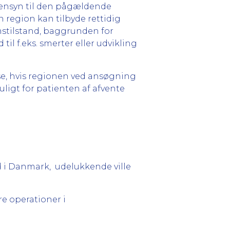
r hensyn til den pågældende
 region kan tilbyde rettidig
stilstand, baggrunden for
 f.eks. smerter eller udvikling
se, hvis regionen ved ansøgning
ligt for patienten af afvente
d i Danmark, udelukkende ville
e operationer i