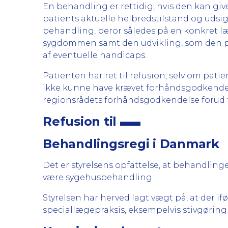
En behandling er rettidig, hvis den kan giv
patients aktuelle helbredstilstand og udsi
behandling, beror således på en konkret 
sygdommen samt den udvikling, som den pågæ
af eventuelle handicaps.
Patienten har ret til refusion, selv om pa
ikke kunne have krævet forhåndsgodkendelse
regionsrådets forhåndsgodkendelse forud 
Refusion til
Behandlingsregi i Danmark
Det er styrelsens opfattelse, at behandlin
være sygehusbehandling.
Styrelsen har herved lagt vægt på, at der 
speciallægepraksis, eksempelvis stivgøring a