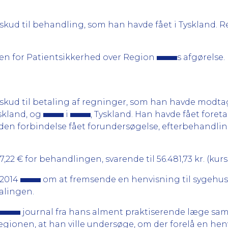
skud til behandling, som han havde fået i Tyskland. 
lsen for Patientsikkerhed over Region
s afgørelse.
skud til betaling af regninger, som han havde modta
yskland, og
i
, Tyskland. Han havde fået foret
 den forbindelse fået forundersøgelse, efterbehandlin
2 € for behandlingen, svarende til 56.481,73 kr. (kurs 7
 2014
om at fremsende en henvisning til sygehu
alingen.
journal fra hans alment praktiserende læge sam
regionen, at han ville undersøge, om der forelå en hen