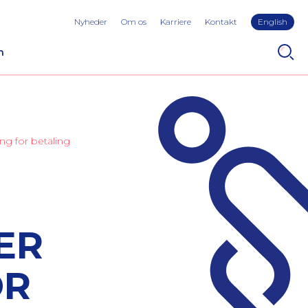
Nyheder
Om os
Karriere
Kontakt
English
n
ing for betaling
ER
OR