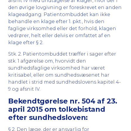
afsnit IV med undtagelse af klager, hvor der i
den øvrige lovgivning er foreskrevet en anden
klageadgang. Patientombuddet kan ikke
behandle en klage efter 1. pkt., hvis den
faglige virksomhed eller det forhold, klagen
vedrører, helt eller delvis er omfattet af en
klage efter § 2.
Stk. 2. Patientombuddet træffer i sager efter
stk. 1 afgørelse om, hvorvidt den
sundhedsfaglige virksomhed har været
kritisabel, eller om sundhedsvæsenet har
handlet i strid med sundhedslovens kapitel 4-
9 og afsnit IV.
Bekendtgørelse nr. 504 af 23.
april 2015 om tolkebistand
efter sundhedsloven:
§ 2. Den læge, der er ansvarlig for