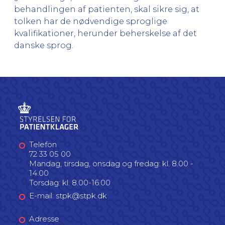
behandlingen af patienten, skal sikre sig, at
tolken har de nødvendige sproglige
kvalifikationer, herunder beherskelse af det
danske sprog.
Telefon
72 33 05 00
Mandag, tirsdag, onsdag og fredag: kl. 8.00 -
14.00
Torsdag: kl. 8.00-16.00
E-mail: stpk@stpk.dk
Adresse