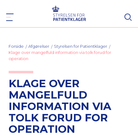
Forside
Afgørelser
Styrelsen for Patientklager
Klage over mangelfuld information via tolk forud for
operation
KLAGE OVER
MANGELFULD
INFORMATION VIA
TOLK FORUD FOR
OPERATION