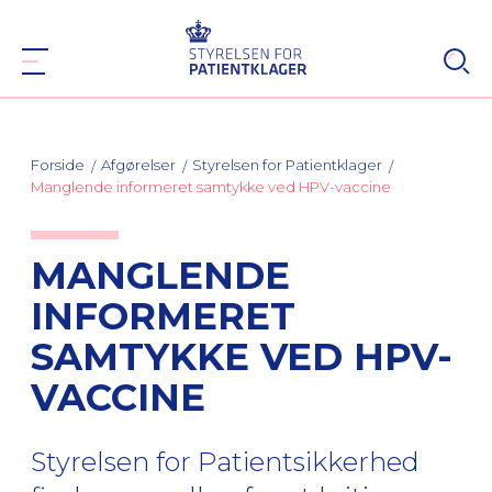
Forside
Afgørelser
Styrelsen for Patientklager
Manglende informeret samtykke ved HPV-vaccine
MANGLENDE
INFORMERET
SAMTYKKE VED HPV-
VACCINE
Styrelsen for Patientsikkerhed