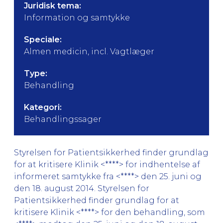
Juridisk tema:
Information og samtykke
Speciale:
Almen medicin, incl. Vagtlæger
Type:
Behandling
Kategori:
Behandlingssager
Styrelsen for Patientsikkerhed finder grundlag
for at kritisere Klinik <****> for indhentelse af
informeret samtykke fra <****> den 25. juni og
den 18. august 2014. Styrelsen for
Patientsikkerhed finder grundlag for at
kritisere Klinik <****> for den behandling, som