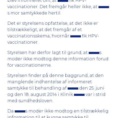
blev informeret om, at
fik HPV-
vaccinationer. Det fremgår heller ikke, at
s mor samtykkede hertil.
Det er styrelsens opfattelse, at det ikke er
tilstrækkeligt, at det fremgår af et
vaccinationsskema, hvornår
fik HPV-
vaccinationer.
Styrelsen har derfor lagt til grund, at
s
moder ikke modtog denne information forud
for vaccinationerne.
Styrelsen finder på denne baggrund, at den
manglende indhentelse af informeret
samtykke til behandling af
den 25. juni
og den 18. august 2014 i Klinik
var i strid
med sundhedsloven.
Da
s moder ikke modtog en tilstrækkelig
information til at kunne samtykke til