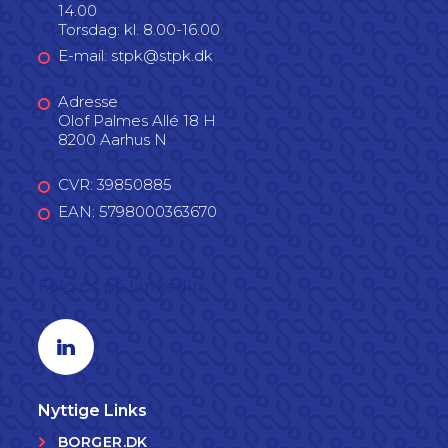
14.00
Torsdag: kl. 8.00-16.00
E-mail: stpk@stpk.dk
Adresse
Olof Palmes Allé 18 H
8200 Aarhus N
CVR: 39850885
EAN: 5798000363670
Følg os på LinkedIn
Linkedin profil
Nyttige Links
BORGER.DK