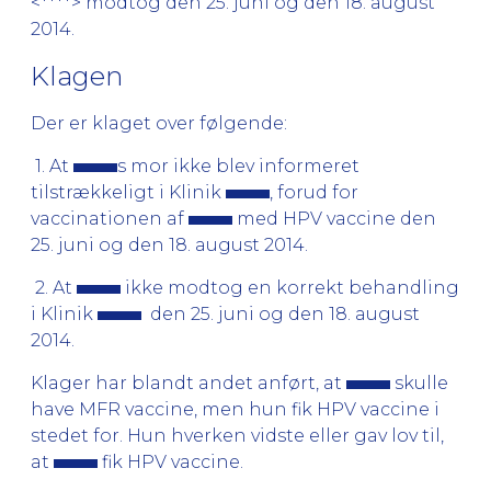
<****> modtog den 25. juni og den 18. august
2014.
Klagen
Der er klaget over følgende:
1. At
s mor ikke blev informeret
tilstrækkeligt i Klinik
, forud for
vaccinationen af
med HPV vaccine den
25. juni og den 18. august 2014.
2. At
ikke modtog en korrekt behandling
i Klinik
den 25. juni og den 18. august
2014.
Klager har blandt andet anført, at
skulle
have MFR vaccine, men hun fik HPV vaccine i
stedet for. Hun hverken vidste eller gav lov til,
at
fik HPV vaccine.