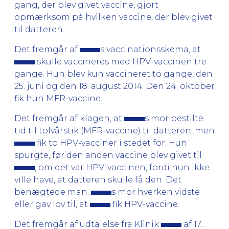
gang, der blev givet vaccine, gjort
opmærksom på hvilken vaccine, der blev givet
til datteren.
Det fremgår af
s vaccinationsskema, at
skulle vaccineres med HPV-vaccinen tre
gange. Hun blev kun vaccineret to gange, den
25. juni og den 18. august 2014. Den 24. oktober
fik hun MFR-vaccine.
Det fremgår af klagen, at
s mor bestilte
tid til tolvårstik (MFR-vaccine) til datteren, men
fik to HPV-vacciner i stedet for. Hun
spurgte, før den anden vaccine blev givet til
, om det var HPV-vaccinen, fordi hun ikke
ville have, at datteren skulle få den. Det
benægtede man.
s mor hverken vidste
eller gav lov til, at
fik HPV-vaccine.
Det fremgår af udtalelse fra Klinik
af 17.