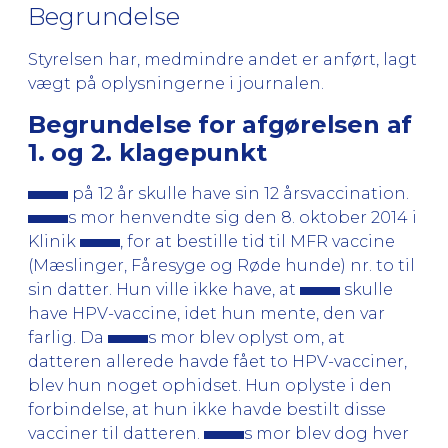
Begrundelse
Styrelsen har, medmindre andet er anført, lagt
vægt på oplysningerne i journalen.
Begrundelse for afgørelsen af
1. og 2. klagepunkt
på 12 år skulle have sin 12 årsvaccination.
s mor henvendte sig den 8. oktober 2014 i
Klinik
, for at bestille tid til MFR vaccine
(Mæslinger, Fåresyge og Røde hunde) nr. to til
sin datter. Hun ville ikke have, at
skulle
have HPV-vaccine, idet hun mente, den var
farlig. Da
s mor blev oplyst om, at
datteren allerede havde fået to HPV-vacciner,
blev hun noget ophidset. Hun oplyste i den
forbindelse, at hun ikke havde bestilt disse
vacciner til datteren.
s mor blev dog hver