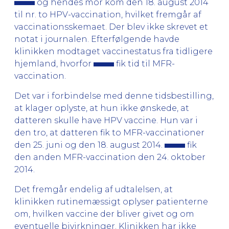
og hendes mor kom den 18. august 2014
til nr. to HPV-vaccination, hvilket fremgår af
vaccinationsskemaet. Der blev ikke skrevet et
notat i journalen. Efterfølgende havde
klinikken modtaget vaccinestatus fra tidligere
hjemland, hvorfor
fik tid til MFR-
vaccination.
Det var i forbindelse med denne tidsbestilling,
at klager oplyste, at hun ikke ønskede, at
datteren skulle have HPV vaccine. Hun var i
den tro, at datteren fik to MFR-vaccinationer
den 25. juni og den 18. august 2014.
fik
den anden MFR-vaccination den 24. oktober
2014.
Det fremgår endelig af udtalelsen, at
klinikken rutinemæssigt oplyser patienterne
om, hvilken vaccine der bliver givet og om
eventuelle bivirkninger. Klinikken har ikke