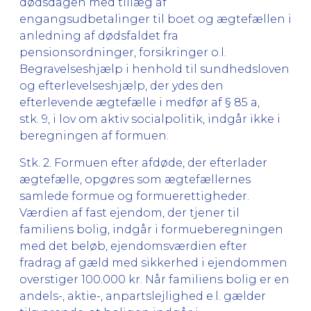
dødsdagen med tillæg af
engangsudbetalinger til boet og ægtefællen i
anledning af dødsfaldet fra
pensionsordninger, forsikringer o.l.
Begravelseshjælp i henhold til sundhedsloven
og efterlevelseshjælp, der ydes den
efterlevende ægtefælle i medfør af § 85 a,
stk. 9, i lov om aktiv socialpolitik, indgår ikke i
beregningen af formuen.
Stk. 2. Formuen efter afdøde, der efterlader
ægtefælle, opgøres som ægtefællernes
samlede formue og formuerettigheder.
Værdien af fast ejendom, der tjener til
familiens bolig, indgår i formueberegningen
med det beløb, ejendomsværdien efter
fradrag af gæld med sikkerhed i ejendommen
overstiger 100.000 kr. Når familiens bolig er en
andels-, aktie-, anpartslejlighed e.l. gælder