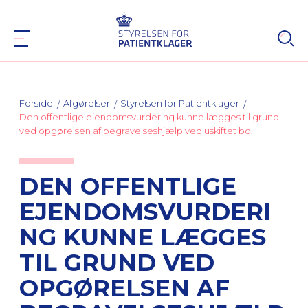
Forside
Afgørelser
Styrelsen for Patientklager
Den offentlige ejendomsvurdering kunne lægges til grund
ved opgørelsen af begravelseshjælp ved uskiftet bo.
DEN OFFENTLIGE
EJENDOMSVURDERI
NG KUNNE LÆGGES
TIL GRUND VED
OPGØRELSEN AF