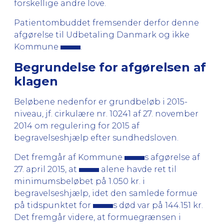
forskellige andre love.
Patientombuddet fremsender derfor denne
afgørelse til Udbetaling Danmark og ikke
Kommune
.
Begrundelse for afgørelsen af
klagen
Beløbene nedenfor er grundbeløb i 2015-
niveau, jf. cirkulære nr. 10241 af 27. november
2014 om regulering for 2015 af
begravelseshjælp efter sundhedsloven.
Det fremgår af Kommune
s afgørelse af
27. april 2015, at
alene havde ret til
minimumsbeløbet på 1.050 kr. i
begravelseshjælp, idet den samlede formue
på tidspunktet for
s død var på 144.151 kr.
Det fremgår videre, at formuegrænsen i