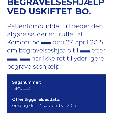
BEGRAVELSESHJÆLP
VED USKIFTET BO.
Patientombuddet tiltræder den
afgørelse, der er truffet af
Kommune
den 27. april 2015
om begravelseshjælp til
efter
.
har ikke ret til yderligere
begravelseshjælp.
Sagsnummer:
15POB52
Offentliggørelsesdato:
onsdag den 2. september 2015