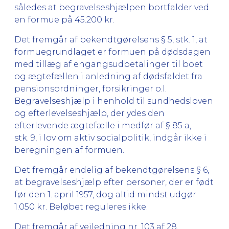
således at begravelseshjælpen bortfalder ved
en formue på 45.200 kr.
Det fremgår af bekendtgørelsens § 5, stk. 1, at
formuegrundlaget er formuen på dødsdagen
med tillæg af engangsudbetalinger til boet
og ægtefællen i anledning af dødsfaldet fra
pensionsordninger, forsikringer o.l.
Begravelseshjælp i henhold til sundhedsloven
og efterlevelseshjælp, der ydes den
efterlevende ægtefælle i medfør af § 85 a,
stk. 9, i lov om aktiv socialpolitik, indgår ikke i
beregningen af formuen.
Det fremgår endelig af bekendtgørelsens § 6,
at begravelseshjælp efter personer, der er født
før den 1. april 1957, dog altid mindst udgør
1.050 kr. Beløbet reguleres ikke.
Det fremgår af vejledning nr. 103 af 28.