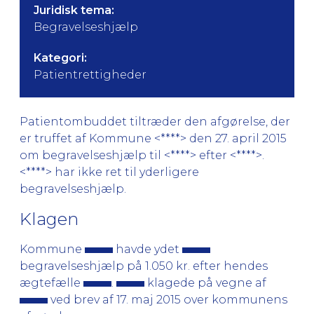
Juridisk tema:
Begravelseshjælp
Kategori:
Patientrettigheder
Patientombuddet tiltræder den afgørelse, der
er truffet af Kommune <****> den 27. april 2015
om begravelseshjælp til <****> efter <****>.
<****> har ikke ret til yderligere
begravelseshjælp.
Klagen
Kommune
havde ydet
begravelseshjælp på 1.050 kr. efter hendes
ægtefælle
.
klagede på vegne af
ved brev af 17. maj 2015 over kommunens