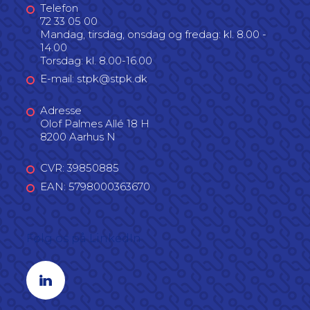
Telefon
72 33 05 00
Mandag, tirsdag, onsdag og fredag: kl. 8.00 -
14.00
Torsdag: kl. 8.00-16.00
E-mail: stpk@stpk.dk
Adresse
Olof Palmes Allé 18 H
8200 Aarhus N
CVR: 39850885
EAN: 5798000363670
Følg os på LinkedIn
Linkedin profil