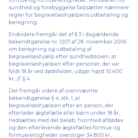
formue og formuerettigheder. Ministeren for
sundhed og forebyggelse fastsætter nærmere
regler for begravelseshjælpens udbetaling og
beregning.
Endvidere fremgår det af § 3 i dagældende
bekendtgørelse nr. 1207 af 28. november 2006
om beregning og udbetaling af
begravelseshjælp efter sundhedsloven, at
begravelseshjælpen efter personer, der var
fyldt 18 år ved dødsfaldet, udgør højst 10.400
kr., jf. § 4.
Det fremgår videre af ovennævnte
bekendtgørelse § 4, stk. 1, at
begravelseshjælpen efter en person, der
efterlader ægtefælle eller børn under 18 år,
nedsættes med det beløb, hvormed afdødes
og den efterlevende ægtefælles formue og
formuerettigheder overstiger 34.800 kr.,