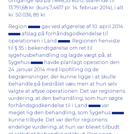
omgange lød på 1.848,33 euro, svarende til
13.791,68 kr. (kurs 7,4617 pr. 14. februar 2014), i alt
kr. 50.036, 89 kr.
Region
gav ved afgørelse af 10. april 2014
afslag på forhåndsgodkendelse til
operationen i Land
. Regionen henviste
til § 35 i bekendtgørelse om ret til
sygehusbehandling og lagde vægt på, at
Sygehus
havde planlagt operation den
24. januar 2014 med lipofilling og de
begrænsninger, der kunne ligge i at skulle
behandle på bestrålet væv, men at hun selv
valgte at aflyse operationen. Det var regionens
vurdering, at den behandling, som hun søgte
forhåndsgodkendelse til i Land
var
meget lig den behandling, som Sygehus
kunne tilbyde. Det var derfor regionens
endelige vurdering, at hun var blevet tilbudt