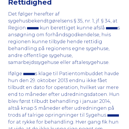
Rettidighed
Det følger herefter af
sygehusbekendtgørelsens § 35, nr. 1, jf. § 34, at
Region
kun berettiget kunne afslå
s
ansøgning om forhåndsgodkendelse, hvis
regionen kunne tilbyde hende rettidig
behandling på regionens egne sygehuse,
andre offentlige sygehuse,
samarbejdssygehuse eller aftalesygehuse.
Ifølge
s klage til Patientombuddet havde
hun den 29. oktober 2013 endnu ikke fået
tilbudt en dato for operation, hvilket var mere
end to måneder efter udredningsdatoen. Hun
blev først tilbudt behandling i januar 2014,
altså knap 5 måneder efter udredningen på
trods af talrige opringninger til Sygehus
for at rykke for behandling. Hver gang fik hun
at vide, at de ikke kunne sige noget om,