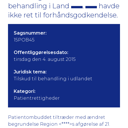
behandling i Land
.
havde
ikke ret til forhåndsgodkendelse.
Sagsnummer:
15POB45
Offentliggørelsesdato:
tirsdag den 4. august 2015
Juridisk tema:
Tilskud til behandling i udlandet
Kategori:
Patientrettigheder
Patientombuddet tiltræder med ændret
begrundelse Region <****>s afgørelse af 21.