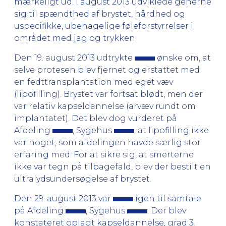
mærkeligt ud. I august 2013 udviklede generne
sig til spændthed af brystet, hårdhed og
uspecifikke, ubehagelige føleforstyrrelser i
området med jag og trykken.
Den 19. august 2013 udtrykte
ønske om, at
selve protesen blev fjernet og erstattet med
en fedttransplantation med eget væv
(lipofilling). Brystet var fortsat blødt, men der
var relativ kapseldannelse (arvæv rundt om
implantatet). Det blev dog vurderet på
Afdeling
, Sygehus
, at lipofilling ikke
var noget, som afdelingen havde særlig stor
erfaring med. For at sikre sig, at smerterne
ikke var tegn på tilbagefald, blev der bestilt en
ultralydsundersøgelse af brystet.
Den 29. august 2013 var
igen til samtale
på Afdeling
, Sygehus
. Der blev
konstateret oplagt kapseldannelse, grad 3.