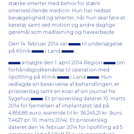
stærke smerter med behov for stærk
smertestillende medicin. Hun har nedsat
bevægelighed og smerter, når hun skal føre et
køretøj samt ved motion og andre daglige
gøremål som madlavning og havearbejde.
Den 14. februar 2014 var
til undersøgelse
på Klinik
i Land
.
ansøgte den 1. april 2014 Region
om
forhåndsgodkendelse til operation med
lipofilling på Klinik
i Land
. Hun
vedlagde en beskrivelse af behandlingen, et
prisoverslag samt en kopi af sin journal fra
Sygehus
. Et prisoverslag dateret 10. marts
2014 for fjernelsen af implantatet lød på
4.856,85 euro, svarende til kr. 36.245,21 kr. (kurs
7,4627 pr. 10. marts 2014). Et prisoverslag
dateret den 14. februar 2014 for lipofilling ad 5