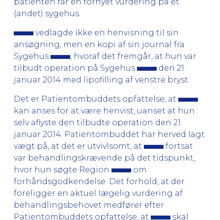
patienten får en fornyet vurdering på et
(andet) sygehus.
vedlagde ikke en henvisning til sin
ansøgning, men en kopi af sin journal fra
Sygehus
, hvoraf det fremgår, at hun var
tilbudt operation på Sygehus
den 21.
januar 2014 med lipofilling af venstre bryst.
Det er Patientombuddets opfattelse, at
kan anses for at være henvist, uanset at hun
selv aflyste den tilbudte operation den 21.
januar 2014. Patientombuddet har herved lagt
vægt på, at det er utvivlsomt, at
fortsat
var behandlingskrævende på det tidspunkt,
hvor hun søgte Region
om
forhåndsgodkendelse. Det forhold, at der
foreligger en aktuel lægelig vurdering af
behandlingsbehovet medfører efter
Patientombuddets opfattelse, at
skal