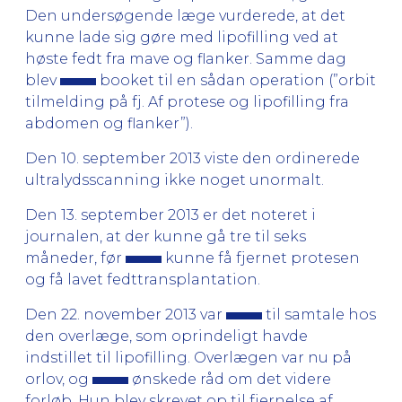
Den undersøgende læge vurderede, at det
kunne lade sig gøre med lipofilling ved at
høste fedt fra mave og flanker. Samme dag
blev
booket til en sådan operation (”orbit
tilmelding på fj. Af protese og lipofilling fra
abdomen og flanker”).
Den 10. september 2013 viste den ordinerede
ultralydsscanning ikke noget unormalt.
Den 13. september 2013 er det noteret i
journalen, at der kunne gå tre til seks
måneder, før
kunne få fjernet protesen
og få lavet fedttransplantation.
Den 22. november 2013 var
til samtale hos
den overlæge, som oprindeligt havde
indstillet til lipofilling. Overlægen var nu på
orlov, og
ønskede råd om det videre
forløb. Hun blev skrevet op til fjernelse af