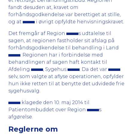
et rettidigt behandlingstilbud. Regionen
fandt desuden at, kravet om
forhåndsgodkendelse var berettiget at stille,
og at
i øvrigt opfyldte henvisningskravet.
Det fremgår af Region
s udtalelse til
sagen, at regionen fastholder sit afslag på
forhåndsgodkendelse til behandling i Land
. Regionen har i forbindelse med
behandlingen af sagen haft kontakt til
Afdeling
, Sygehus
. Da det var
selv, som valgte at aflyse operationen, opfylder
hun ikke retten til at benytte det udvidede frie
sygehusvalg.
klagede den 10. maj 2014 til
Patientombuddet over Region
s
afgørelse.
Reglerne om