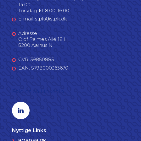
14.00
Torsdag: kl. 8.00-16.00
E-mail: stpk@stpk.dk
Adresse
Olof Palmes Allé 18 H
8200 Aarhus N
CVR: 39850885
EAN: 5798000363670
Følg os på LinkedIn
Linkedin profil
Nyttige Links
BORGER.DK