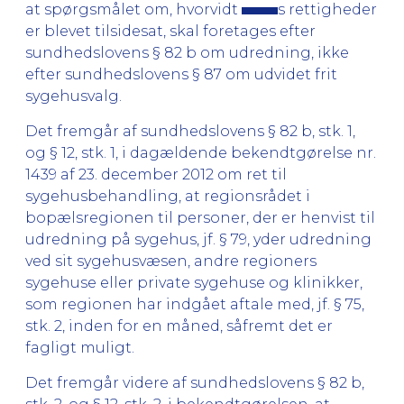
at spørgsmålet om, hvorvidt
s rettigheder
er blevet tilsidesat, skal foretages efter
sundhedslovens § 82 b om udredning, ikke
efter sundhedslovens § 87 om udvidet frit
sygehusvalg.
Det fremgår af sundhedslovens § 82 b, stk. 1,
og § 12, stk. 1, i dagældende bekendtgørelse nr.
1439 af 23. december 2012 om ret til
sygehusbehandling, at regionsrådet i
bopælsregionen til personer, der er henvist til
udredning på sygehus, jf. § 79, yder udredning
ved sit sygehusvæsen, andre regioners
sygehuse eller private sygehuse og klinikker,
som regionen har indgået aftale med, jf. § 75,
stk. 2, inden for en måned, såfremt det er
fagligt muligt.
Det fremgår videre af sundhedslovens § 82 b,