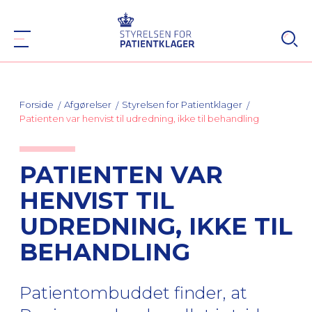
Forside
Afgørelser
Styrelsen for Patientklager
Patienten var henvist til udredning, ikke til behandling
PATIENTEN VAR
HENVIST TIL
UDREDNING, IKKE TIL
BEHANDLING
Patientombuddet finder, at