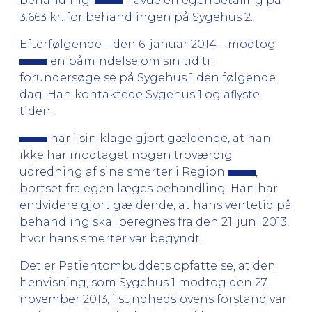
behandling.
havde en egenbetaling på
3.663 kr. for behandlingen på Sygehus 2.
Efterfølgende – den 6. januar 2014 – modtog
en påmindelse om sin tid til
forundersøgelse på Sygehus 1 den følgende
dag. Han kontaktede Sygehus 1 og aflyste
tiden.
har i sin klage gjort gældende, at han
ikke har modtaget nogen troværdig
udredning af sine smerter i Region
,
bortset fra egen læges behandling. Han har
endvidere gjort gældende, at hans ventetid på
behandling skal beregnes fra den 21. juni 2013,
hvor hans smerter var begyndt.
Det er Patientombuddets opfattelse, at den
henvisning, som Sygehus 1 modtog den 27.
november 2013, i sundhedslovens forstand var