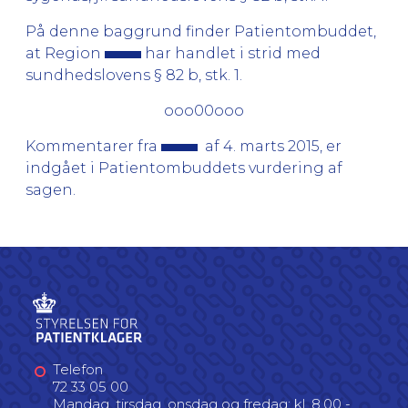
På denne baggrund finder Patientombuddet,
at Region
har handlet i strid med
sundhedslovens § 82 b, stk. 1.
ooo00ooo
Kommentarer fra
af 4. marts 2015, er
indgået i Patientombuddets vurdering af
sagen.
Telefon
72 33 05 00
Mandag, tirsdag, onsdag og fredag: kl. 8.00 -