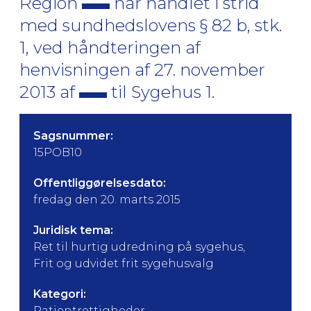
Region
har handlet i strid
med sundhedslovens § 82 b, stk.
1, ved håndteringen af
henvisningen af 27. november
2013 af
til Sygehus 1.
Sagsnummer:
15POB10
Offentliggørelsesdato:
fredag den 20. marts 2015
Juridisk tema:
Ret til hurtig udredning på sygehus,
Frit og udvidet frit sygehusvalg
Kategori:
Patientrettigheder