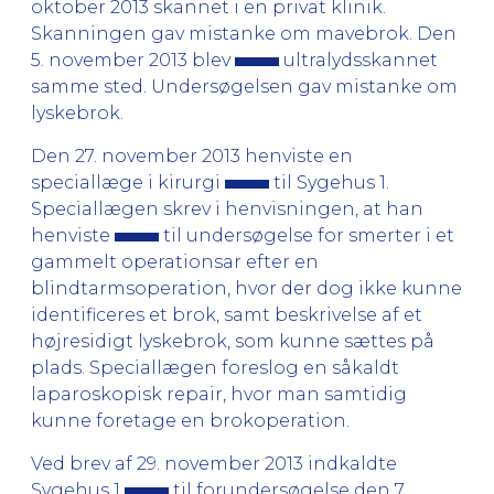
oktober 2013 skannet i en privat klinik.
Skanningen gav mistanke om mavebrok. Den
5. november 2013 blev
ultralydsskannet
samme sted. Undersøgelsen gav mistanke om
lyskebrok.
Den 27. november 2013 henviste en
speciallæge i kirurgi
til Sygehus 1.
Speciallægen skrev i henvisningen, at han
henviste
til undersøgelse for smerter i et
gammelt operationsar efter en
blindtarmsoperation, hvor der dog ikke kunne
identificeres et brok, samt beskrivelse af et
højresidigt lyskebrok, som kunne sættes på
plads. Speciallægen foreslog en såkaldt
laparoskopisk repair, hvor man samtidig
kunne foretage en brokoperation.
Ved brev af 29. november 2013 indkaldte
Sygehus 1
til forundersøgelse den 7.