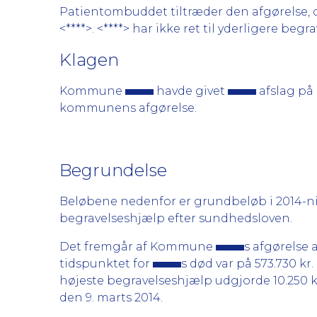
Patientombuddet tiltræder den afgørelse, de
<****>. <****> har ikke ret til yderligere beg
Klagen
Kommune
havde givet
afslag på
kommunens afgørelse.
Begrundelse
Beløbene nedenfor er grundbeløb i 2014-nivea
begravelseshjælp efter sundhedsloven.
Det fremgår af Kommune
s afgørelse a
tidspunktet for
s død var på 573.730 kr
højeste begravelseshjælp udgjorde 10.250 kr.
den 9. marts 2014.