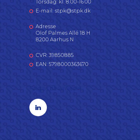
Torsdag: kl. 8.00-16.00
E-mail: stpk@stpk.dk
Adresse
Olof Palmes Allé 18 H
8200 Aarhus N
CVR: 39850885
EAN: 5798000363670
Følg os på LinkedIn
Linkedin profil