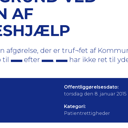
N AF
ESHJÆLP
n afgørelse, der er truf¬fet af Komm
 til
efter
.
har ikke ret til yd
Offentliggørelsesdato:
torsdag den 8. januar 2015
Kategori:
Patientrettigheder