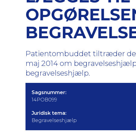
OPGØRELSE
BEGRAVELS
Patientombuddet tiltræder de
maj 2014 om begravelseshjælp
begravelseshjælp.
Sagsnummer:
14POB099
Juridisk tema:
Begravelseshjælp