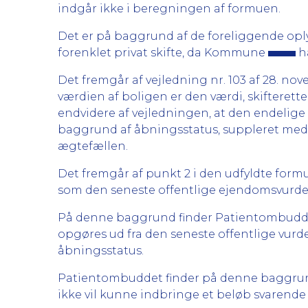
indgår ikke i beregningen af formuen.
Det er på baggrund af de foreliggende oply
forenklet privat skifte, da Kommune
ha
Det fremgår af vejledning nr. 103 af 28. 
værdien af boligen er den værdi, skifterett
endvidere af vejledningen, at den endelige b
baggrund af åbningsstatus, suppleret med
ægtefællen.
Det fremgår af punkt 2 i den udfyldte form
som den seneste offentlige ejendomsvurde
På denne baggrund finder Patientombuddet
opgøres ud fra den seneste offentlige vurde
åbningsstatus.
Patientombuddet finder på denne baggrund
ikke vil kunne indbringe et beløb svarende