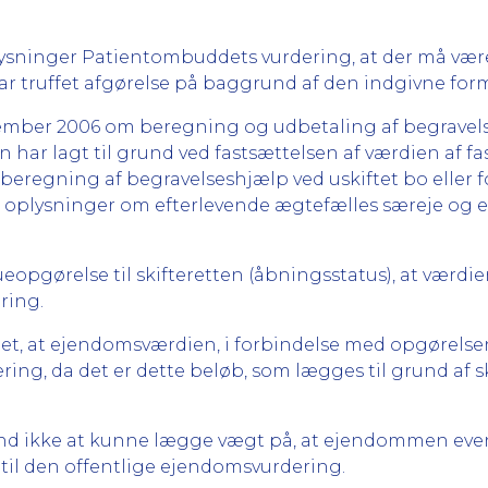
sninger Patientombuddets vurdering, at der må være t
r truffet afgørelse på baggrund af den indgivne for
november 2006 om beregning og udbetaling af begravel
en har lagt til grund ved fastsættelsen af værdien af 
eregning af begravelseshjælp ved uskiftet bo eller for
 oplysninger om efterlevende ægtefælles særeje og 
ueopgørelse til skifteretten (åbningsstatus), at værd
ring.
, at ejendomsværdien, i forbindelse med opgørelsen 
ring, da det er dette beløb, som lægges til grund af s
 ikke at kunne lægge vægt på, at ejendommen event
 til den offentlige ejendomsvurdering.