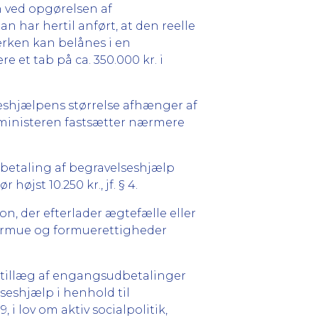
en ved opgørelsen af
an har hertil anført, at den reelle
rken kan belånes i en
e et tab på ca. 350.000 kr. i
eshjælpens størrelse afhænger af
ministeren fastsætter nærmere
dbetaling af begravelseshjælp
øjst 10.250 kr., jf. § 4.
n, der efterlader ægtefælle eller
formue og formuerettigheder
 tillæg af engangsudbetalinger
lseshjælp i henhold til
 i lov om aktiv socialpolitik,