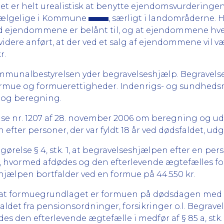
at det er helt urealistisk at benytte ejendomsvurdering
sælgelige i Kommune
, særligt i landområderne. H
d ejendommene er belånt til, og at ejendommene hve
idere anført, at der ved et salg af ejendommene vil vær
r.
ommunalbestyrelsen yder begravelseshjælp. Begravels
ormue og formuerettigheder. Indenrigs- og sundheds
 og beregning.
else nr. 1207 af 28. november 2006 om beregning og u
ter personer, der var fyldt 18 år ved dødsfaldet, udgør h
else § 4, stk. 1, at begravelseshjælpen efter en perso
b, hvormed afdødes og den efterlevende ægtefælles 
eshjælpen bortfalder ved en formue på 44.550 kr.
 1, at formuegrundlaget er formuen på dødsdagen med
aldet fra pensionsordninger, forsikringer o.l. Begrave
 den efterlevende ægtefælle i medfør af § 85 a, stk. 9,