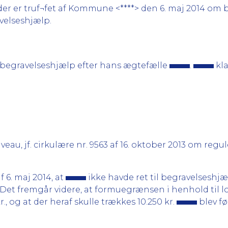
r er truf¬fet af Kommune <****> den 6. maj 2014 om be
ravelseshjælp.
 begravelseshjælp efter hans ægtefælle
.
kla
u, jf. cirkulære nr. 9563 af 16. oktober 2013 om regul
f 6. maj 2014, at
ikke havde ret til begravelseshj
. Det fremgår videre, at formuegrænsen i henhold til l
, og at der heraf skulle trækkes 10.250 kr.
blev fø