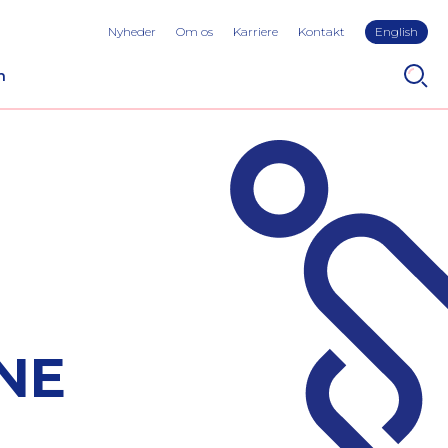
Nyheder
Om os
Karriere
Kontakt
English
n
NE