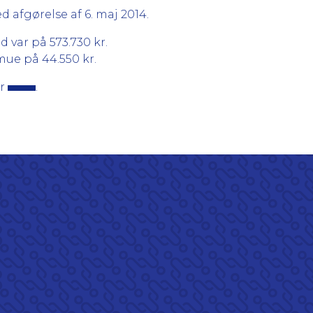
 afgørelse af 6. maj 2014.
d var på 573.730 kr.
ue på 44.550 kr.
er
.