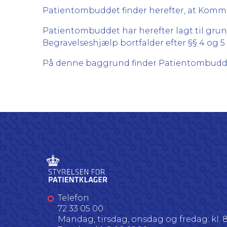
Patientombuddet finder herefter, at Kom
Patientombuddet har herefter lagt til gru
Begravelseshjælp bortfalder efter §§ 4 og
På denne baggrund finder Patientombudde
Telefon
72 33 05 00
Mandag, tirsdag, onsdag og fredag: kl. 8