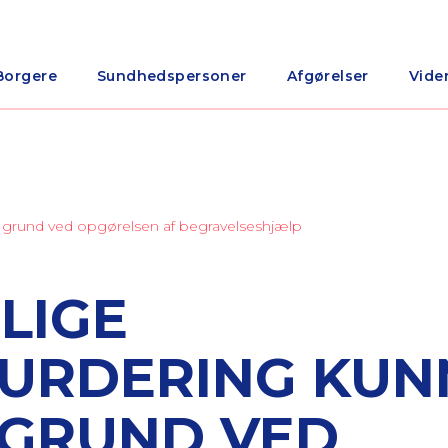
Borgere
Sundhedspersoner
Afgørelser
Vide
 grund ved opgørelsen af begravelseshjælp
LIGE
URDERING KUN
 GRUND VED