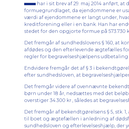
har i sit brev af 29. maj 2014 anført, 
formuegrundlaget, da ejendommene er u
værdi af ejendommene er langt under, hva
kreditforening eller i en bank. Han har endv
stedet for den opgjorte formue på 573.730 k
Det fremgår af sundhedslovens § 160, at k
afdødes og den efterlevende ægtefælles f
regler for begravelseshjælpens udbetaling
Endvidere fremgår det af § 3 i bekendtgør
efter sundhedsloven, at begravelseshjælpen ef
Det fremgår videre af ovennævnte bekendtgør
børn under 18 år, nedsættes med det belø
overstiger 34.300 kr., således at begravels
Det fremgår af bekendtgørelsens § 5, stk.
til boet og ægtefællen i anledning af dødsf
sundhedsloven og efterlevelseshjælp, der ydes