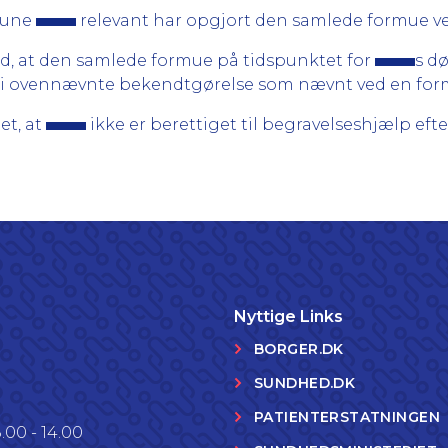
mune
relevant har opgjort den samlede formue ved
nd, at den samlede formue på tidspunktet for
s dø
 5 i ovennævnte bekendtgørelse som nævnt ved en form
t, at
ikke er berettiget til begravelseshjælp eft
Nyttige Links
BORGER.DK
SUNDHED.DK
PATIENTERSTATNINGEN
.00 - 14.00