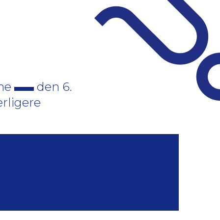
une
den 6.
erligere