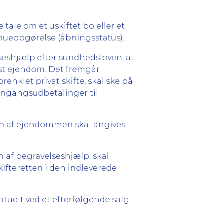
ale om et uskiftet bo eller et
mueopgørelse (åbningsstatus).
seshjælp efter sundhedsloven, at
fast ejendom. Det fremgår
enklet privat skifte, skal ske på
engangsudbetalinger til
ien af ejendommen skal angives
af begravelseshjælp, skal
kifteretten i den indleverede
uelt ved et efterfølgende salg