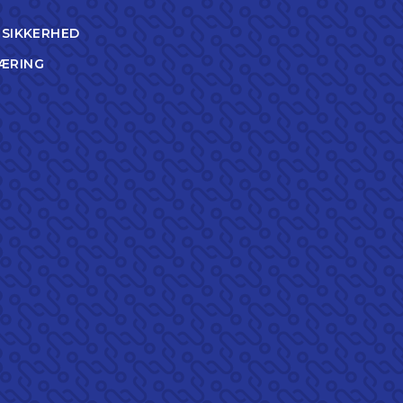
TSIKKERHED
ÆRING