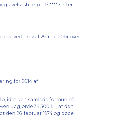
gravelseshjælp til <****> efter
gede ved brev af 29. maj 2014 over
ering for 2014 af
ælp, idet den samlede formue på
oven udgjorde 34.300 kr., at den
dt den 26. februar 1974 og døde