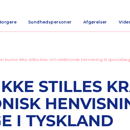
Borgere
Sundhedspersoner
Afgørelser
Vide
er kunne ikke stilles krav om elektronisk henvisning til speciallæg
KKE STILLES K
NISK HENVISNIN
E I TYSKLAND