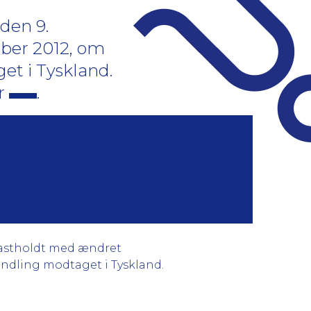
den 9.
ber 2012, om
et i Tyskland.
or
.
 fastholdt med ændret
andling modtaget i Tyskland.