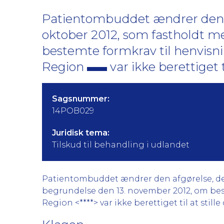
Patientombuddet ændrer den af
oktober 2012, som fastholdt 
bestemte formkrav til henvisn
Region
var ikke berettiget 
Sagsnummer:
14POB029
Juridisk tema:
Tilskud til behandling i udlandet
Patientombuddet ændrer den afgørelse, der 
begrundelse den 13. november 2012, om best
Region <****> var ikke berettiget til at still