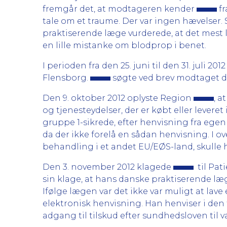
fremgår det, at modtageren kender
fr
tale om et traume. Der var ingen hævelser.
praktiserende læge vurderede, at det mest
en lille mistanke om blodprop i benet.
I perioden fra den 25. juni til den 31. juli 201
Flensborg.
søgte ved brev modtaget de
Den 9. oktober 2012 oplyste Region
, a
og tjenesteydelser, der er købt eller levere
gruppe 1-sikrede, efter henvisning fra eg
da der ikke forelå en sådan henvisning. I 
behandling i et andet EU/EØS-land, skulle 
Den 3. november 2012 klagede
til Pat
sin klage, at hans danske praktiserende læ
Ifølge lægen var det ikke var muligt at lav
elektronisk henvisning. Han henviser i den
adgang til tilskud efter sundhedsloven til va