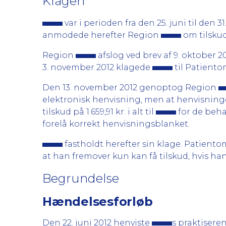
Klagen
var i perioden fra den 25. juni til den 
anmodede herefter Region
om tilskud
Region
afslog ved brev af 9. oktober 2
3. november 2012 klagede
til Patiento
Den 13. november 2012 genoptog Region
elektronisk henvisning, men at henvisning
tilskud på 1.659,91 kr. i alt til
for de beha
forelå korrekt henvisningsblanket.
fastholdt herefter sin klage. Patient
at han fremover kun kan få tilskud, hvis h
Begrundelse
Hændelsesforløb
Den 22. juni 2012 henviste
s praktisere