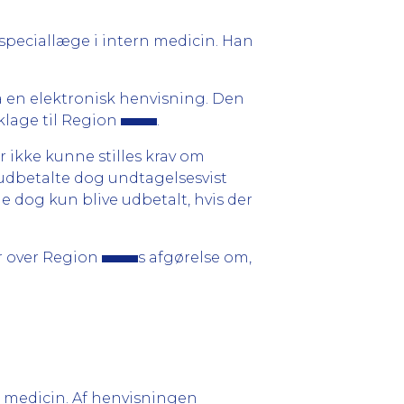
n speciallæge i intern medicin. Han
elå en elektronisk henvisning. Den
klage til Region
.
r ikke kunne stilles krav om
udbetalte dog undtagelsesvist
e dog kun blive udbetalt, hvis der
r over Region
s afgørelse om,
n medicin. Af henvisningen