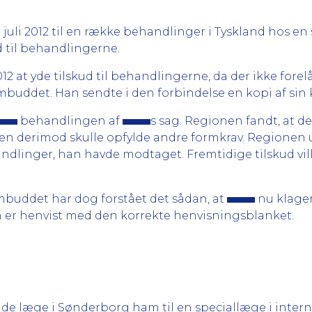
31. juli 2012 til en række behandlinger i Tyskland hos e
 til behandlingerne.
012 at yde tilskud til behandlingerne, da der ikke for
mbuddet. Han sendte i den forbindelse en kopi af sin 
behandlingen af
s sag. Regionen fandt, at de
en derimod skulle opfylde andre formkrav. Regionen 
ndlinger, han havde modtaget. Fremtidige tilskud vill
ombuddet har dog forstået det sådan, at
nu klage
an er henvist med den korrekte henvisningsblanket.
nde læge i Sønderborg ham til en speciallæge i inter