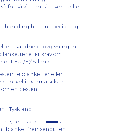
å for så vidt angår eventuelle
e behandling hos en speciallæge,
elser i sundhedslovgivningen
blanketter eller krav om
 andet EU-/EØS-land.
bestemte blanketter eller
 med bopæl i Danmark kan
av om en bestemt
n i Tyskland.
 at yde tilskud til
s
mt blanket fremsendt i en