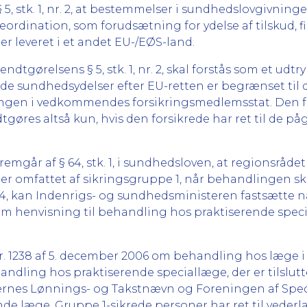
5, stk. 1, nr. 2, at bestemmelser i sundhedslovgivning
rdination, som forudsætning for ydelse af tilskud, f
ller leveret i et andet EU-/EØS-land.
ørelsens § 5, stk. 1, nr. 2, skal forstås som et udtryk 
de sundhedsydelser efter EU-retten er begrænset til
vningen i vedkommendes forsikringsmedlemsstat. Den fo
øres altså kun, hvis den forsikrede har ret til de p
remgår af § 64, stk. 1, i sundhedsloven, at regionsråde
 er omfattet af sikringsgruppe 1, når behandlingen sk
k. 4, kan Indenrigs- og sundhedsministeren fastsætte 
t om henvisning til behandling hos praktiserende spec
 nr. 1238 af 5. december 2006 om behandling hos læge i
ehandling hos praktiserende speciallæge, der er tilsl
rnes Lønnings- og Takstnævn og Foreningen af Spec
de læge. Gruppe 1-sikrede personer har ret til vederl