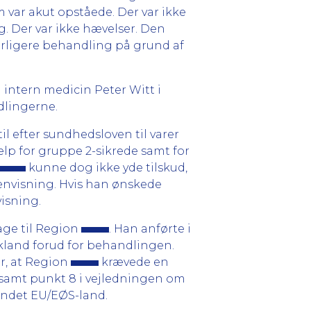
m var akut opståede. Der var ikke
. Der var ikke hævelser. Den
erligere behandling på grund af
 intern medicin Peter Witt i
dlingerne.
il efter sundhedsloven til varer
jælp for gruppe 2-sikrede samt for
kunne dog ikke yde tilskud,
envisning. Hvis han ønskede
isning.
age til Region
. Han anførte i
skland forud for behandlingen.
r, at Region
krævede en
 samt punkt 8 i vejledningen om
t andet EU/EØS-land.