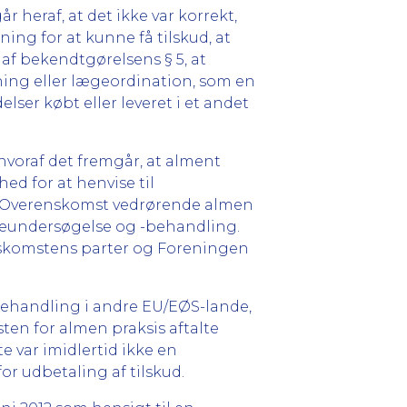
 heraf, at det ikke var korrekt,
ning for at kunne få tilskud, at
af bekendtgørelsens § 5, at
ing eller lægeordination, som en
elser købt eller leveret i et andet
hvoraf det fremgår, at alment
ed for at henvise til
l Overenskomst vedrørende almen
lægeundersøgelse og -behandling.
enskomstens parter og Foreningen
 behandling i andre EU/EØS-lande,
en for almen praksis aftalte
te var imidlertid ikke en
 udbetaling af tilskud.