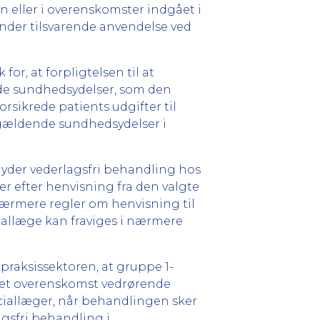
en eller i overenskomster indgået i
inder tilsvarende anvendelse ved
for, at forpligtelsen til at
 de sundhedsydelser, som den
rsikrede patients udgifter til
ågældende sundhedsydelser i
t yder vederlagsfri behandling hos
er efter henvisning fra den valgte
nærmere regler om henvisning til
iallæge kan fraviges i nærmere
 praksissektoren, at gruppe 1-
uttet overenskomst vedrørende
iallæger, når behandlingen sker
agsfri behandling i