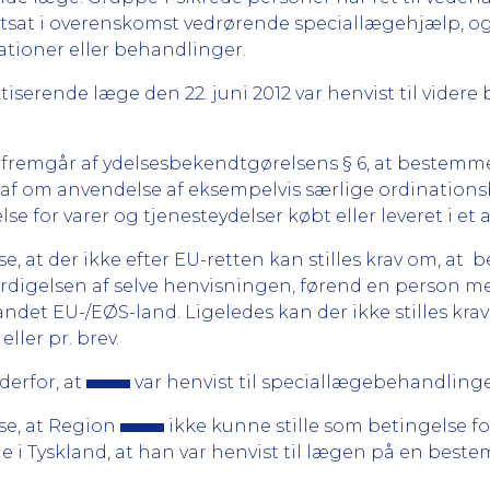
tsat i overenskomst vedrørende speciallægehjælp, ogs
ationer eller behandlinger.
ktiserende læge den 22. juni 2012 var henvist til vider
 fremgår af ydelsesbekendtgørelsens § 6, at bestemm
raf om anvendelse af eksempelvis særlige ordinations
se for varer og tjenesteydelser købt eller leveret i et
, at der ikke efter EU-retten kan stilles krav om, at 
ærdigelsen af selve henvisningen, førend en person
det EU-/EØS-land. Ligeledes kan der ikke stilles kr
ler pr. brev.
erfor, at
var henvist til speciallægebehandlinge
se, at Region
ikke kunne stille som betingelse for
i Tyskland, at han var henvist til lægen på en beste