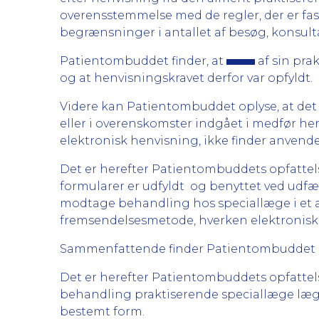
overensstemmelse med de regler, der er fas
begrænsninger i antallet af besøg, konsult
Patientombuddet finder, at
af sin pra
og at henvisningskravet derfor var opfyldt.
Videre kan Patientombuddet oplyse, at det
eller i overenskomster indgået i medfør he
elektronisk henvisning, ikke finder anvendel
Det er herefter Patientombuddets opfattelse
formularer er udfyldt og benyttet ved udf
modtage behandling hos speciallæge i et an
fremsendelsesmetode, hverken elektronisk el
Sammenfattende finder Patientombuddet d
Det er herefter Patientombuddets opfattel
behandling praktiserende speciallæge læge 
bestemt form.