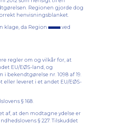
juni 2012 som hensigt til en
endtgørelsen. Regionen gjorde dog
korrekt henvisningsblanket.
n klage, da Region
ved
 regler om og vilkår for, at
andet EU/EØS-land, og
m i bekendtgørelse nr. 1098 af 19.
 eller leveret i et andet EU/EØS-
dslovens § 168.
inget af, at den modtagne ydelse er
undhedslovens § 227. Tilskuddet