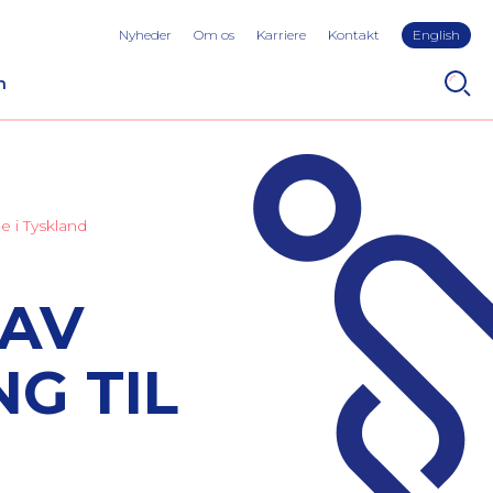
Nyheder
Om os
Karriere
Kontakt
English
n
e i Tyskland
RAV
G TIL