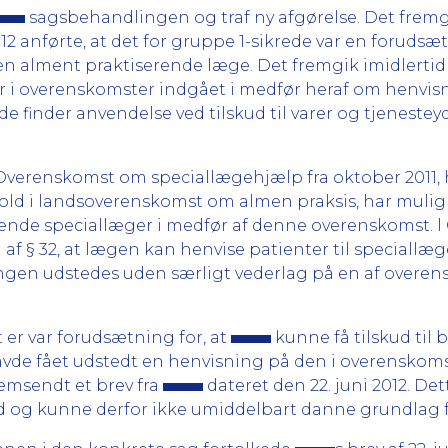
sagsbehandlingen og traf ny afgørelse. Det fremgår
12 anførte, at det for gruppe 1-sikrede var en forudsæt
en alment praktiserende læge. Det fremgik imidlertid 
 i overenskomster indgået i medfør heraf om henvisn
de finder anvendelse ved tilskud til varer og tjenesteyd
 i Overenskomst om speciallægehjælp fra oktober 2011, 
hold i landsoverenskomst om almen praksis, har muligh
ende speciallæger i medfør af denne overenskomst. 
en af § 32, at lægen kan henvise patienter til special
sningen udstedes uden særligt vederlag på en af over
t er var forudsætning for, at
kunne få tilskud til
vde fået udstedt en henvisning på den i overenskomst
emsendt et brev fra
dateret den 22. juni 2012. Det
og kunne derfor ikke umiddelbart danne grundlag for