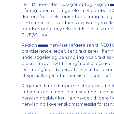
Den 13. november 2012 genoptog Region
når regionen i sin afgørelse af 9. oktober 20
der forelå en elektronisk henvisning fra eg
bestemmelser i sundhedslovgivningen eller
forudsætning for ydelse af tilskud, tilsvaren
EU/EØS-land.
Region
henviser i afgørelsen til § 20
praktiserende læger, der praktiserer i hen
undersøgelse og behandling hos praktiser
praksis fra april 2011 fremgår det af desud
Det fremgår endvidere af stk. 5, at henvi
af Speciallæger aftalt henvisningsblanket.
Regionen fandt derfor i sin afgørelse, at de
at han fra en alment praktiserende læge ha
henvisningsblanket. Han havde tidligere fr
henvisning i overenskomstmæssig forstand 