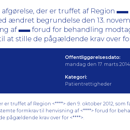
gørelse, der er truffet af Region
med ændret begrundelse den 13. novem
ing af
forud for behandling modtag
til at stille de pågældende krav over f
Offentliggørelsesdato:
mandag den 17. marts 2014
Kategori:
Patientrettigheder
er truffet af Region <****> den 9. oktober 2012, som
emte formkrav til henvisning af <****> forud for beh
e de pågældende krav over for <****>.