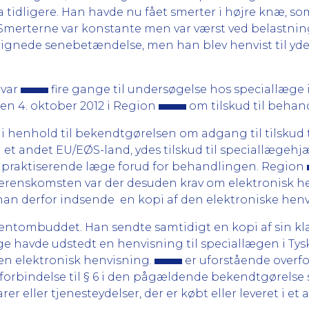
a tidligere. Han havde nu fået smerter i højre knæ, so
 Smerterne var konstante men var værst ved belastning
 lignede senebetændelse, men han blev henvist til yd
2 var
fire gange til undersøgelse hos speciallæge i
n 4. oktober 2012 i Region
om tilskud til behan
t i henhold til bekendtgørelsen om adgang til tilskud t
t i et andet EU/EØS-land, ydes tilskud til speciallægeh
en praktiserende læge forud for behandlingen. Region
overenskomsten var der desuden krav om elektronisk h
han derfor indsende en kopi af den elektroniske henv
ientombuddet. Han sendte samtidigt en kopi af sin kl
ge havde udstedt en henvisning til speciallægen i Ty
e en elektronisk henvisning.
er uforstående overfo
 forbindelse til § 6 i den pågældende bekendtgørelse
rer eller tjenesteydelser, der er købt eller leveret i e