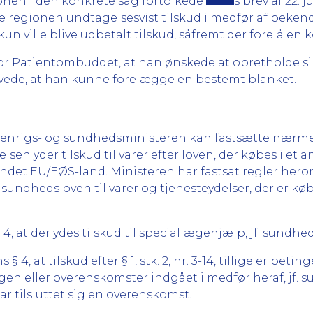
ionen i den konkrete sag fortolkede
s brev af 22. 
alte regionen undtagelsesvist tilskud i medfør af bek
 ville blive udbetalt tilskud, såfremt der forelå en 
or Patientombuddet, at han ønskede at opretholde si
vede, at han kunne forelægge en bestemt blanket.
denrigs- og sundhedsministeren kan fastsætte nærmere
n yder tilskud til varer efter loven, der købes i et 
t andet EU/EØS-land. Ministeren har fastsat regler hero
undhedsloven til varer og tjenesteydelser, der er købt
. 4, at der ydes tilskud til speciallægehjælp, jf. sundhe
4, at tilskud efter § 1, stk. 2, nr. 3-14, tillige er bet
en eller overenskomster indgået i medfør heraf, jf. s
 tilsluttet sig en overenskomst.