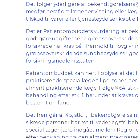
Det følger yderligere af bekendtgørelsens § 
medfør heraf om lægehenvisning eller lægeo
tilskud til varer eller tjenesteydelser købt e
Det er Patientombuddets vurdering, at bekendtg
godtgøre udgifterne til grænseoverskriden
forsikrede har krav på i henhold til lovgi
grænseoverskridende sundhedsydelser godtg
forsikringsmedlemsstaten.
Patientombuddet kan hertil oplyse, at det f
praktiserende speciallæge til personer, der
alment praktiserende læge. Ifølge § 64, st
behandling efter stk. 1, herunder at krave
bestemt omfang.
Det fremgår af § 5, stk. 1, i bekendtgørelse
sikrede personer har ret til vederlagsfri b
speciallægehjælp indgået mellem Regione
efter henvisning fra den alment praktiseren