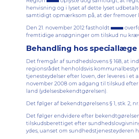
Region
oplyste dog samtidigt, at reg
henvisning og i lyset af dette lyset udbet
samtidigt opmærksom på, at der fremover kun
Den 21. november 2012 fastholdt
overf
fremtidige ansøgninger om tilskud nu kræ
Behandling hos speciallæge
Det fremgår af sundhedslovens § 168, at in
regionsrådet henholdsvis kommunalbestyrelse
tjenesteydelser efter loven, der leveres i e
november 2008 om adgang til tilskud efter s
land (ydelsesbekendtgørelsen).
Det følger af bekendtgørelsens § 1, stk. 2, nr
Det følger endvidere efter bekendtgørelsens § 
tilskudsberettiget efter sundhedslovgivning
ydes, uanset om sundhedstjenesteyderen har