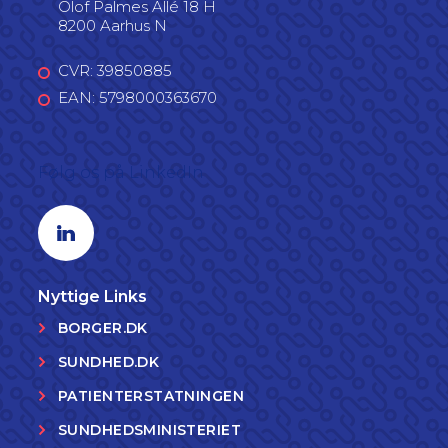
Olof Palmes Allé 18 H
8200 Aarhus N
CVR: 39850885
EAN: 5798000363670
Følg os på LinkedIn
Linkedin profil
Nyttige Links
BORGER.DK
SUNDHED.DK
PATIENTERSTATNINGEN
SUNDHEDSMINISTERIET