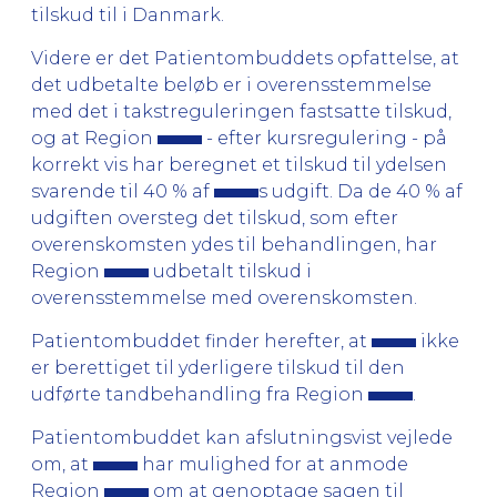
tilskud til i Danmark.
Videre er det Patientombuddets opfattelse, at
det udbetalte beløb er i overensstemmelse
med det i takstreguleringen fastsatte tilskud,
og at Region
- efter kursregulering - på
korrekt vis har beregnet et tilskud til ydelsen
svarende til 40 % af
s udgift. Da de 40 % af
udgiften oversteg det tilskud, som efter
overenskomsten ydes til behandlingen, har
Region
udbetalt tilskud i
overensstemmelse med overenskomsten.
Patientombuddet finder herefter, at
ikke
er berettiget til yderligere tilskud til den
udførte tandbehandling fra Region
.
Patientombuddet kan afslutningsvist vejlede
om, at
har mulighed for at anmode
Region
om at genoptage sagen til