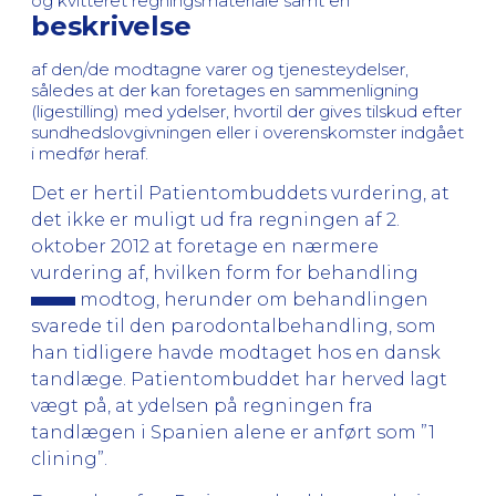
og kvitteret regningsmateriale samt en
beskrivelse
af den/de modtagne varer og tjenesteydelser,
således at der kan foretages en sammenligning
(ligestilling) med ydelser, hvortil der gives tilskud efter
sundhedslovgivningen eller i overenskomster indgået
i medfør heraf.
Det er hertil Patientombuddets vurdering, at
det ikke er muligt ud fra regningen af 2.
oktober 2012 at foretage en nærmere
vurdering af, hvilken form for behandling
modtog, herunder om behandlingen
svarede til den parodontalbehandling, som
han tidligere havde modtaget hos en dansk
tandlæge. Patientombuddet har herved lagt
vægt på, at ydelsen på regningen fra
tandlægen i Spanien alene er anført som ”1
clining”.