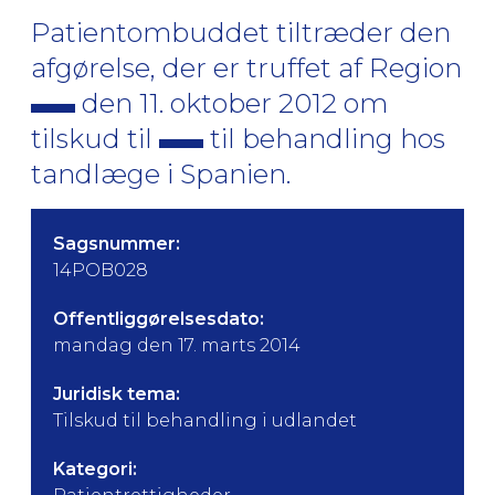
Patientombuddet tiltræder den
afgørelse, der er truffet af Region
den 11. oktober 2012 om
tilskud til
til behandling hos
tandlæge i Spanien.
Sagsnummer:
14POB028
Offentliggørelsesdato:
mandag den 17. marts 2014
Juridisk tema:
Tilskud til behandling i udlandet
Kategori: