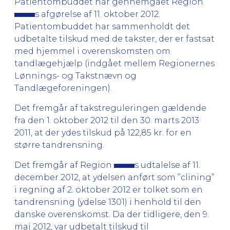
Patientombuddet har gennemgået Region
s afgørelse af 11. oktober 2012.
Patientombuddet har sammenholdt det
udbetalte tilskud med de takster, der er fastsat
med hjemmel i overenskomsten om
tandlægehjælp (indgået mellem Regionernes
Lønnings- og Takstnævn og
Tandlægeforeningen).
Det fremgår af takstreguleringen gældende
fra den 1. oktober 2012 til den 30. marts 2013
2011, at der ydes tilskud på 122,85 kr. for en
større tandrensning.
Det fremgår af Region
s udtalelse af 11.
december 2012, at ydelsen anført som ”clining”
i regning af 2. oktober 2012 er tolket som en
tandrensning (ydelse 1301) i henhold til den
danske overenskomst. Da der tidligere, den 9.
maj 2012, var udbetalt tilskud til