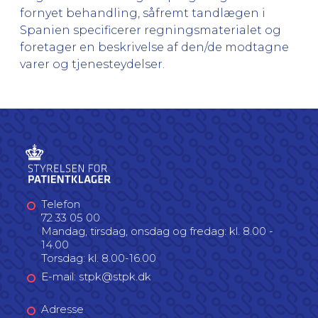
fornyet behandling, såfremt tandlægen i
Spanien specificerer regningsmaterialet og
foretager en beskrivelse af den/de modtagne
varer og tjenesteydelser.
Telefon
72 33 05 00
Mandag, tirsdag, onsdag og fredag: kl. 8.00 -
14.00
Torsdag: kl. 8.00-16.00
E-mail: stpk@stpk.dk
Adresse