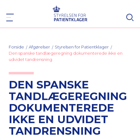
Forside
Afgørelser
Styrelsen for Patientklager
Den spanske tandlægeregning dokumenterede ikke en
udvidet tandrensning
DEN SPANSKE
TANDLÆGEREGNING
DOKUMENTEREDE
IKKE EN UDVIDET
TANDRENSNING