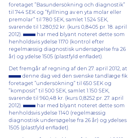
foretaget ”Basundersökning och diagnostik”
til 744 SEK og ”fylllning av en yta molar eller
premolar” til 780 SEK, samlet 1.524 SEK,
svarende til 1.280,92 kr. (kurs 0,8405 pr. 18. april
2012).
har med blyant noteret dette som
henholdsvis ydelse 1170 (kontrol efter
regelmæssig diagnostisk undersøgelse fra 26
år) og ydelse 1505 (plastfyld enfladet).
Det fremgår af regning af den 27. april 2012, at
denne dag ved den svenske tandlæge fik
foretaget ”undersökning” til 650 SEK og
”komposit” til 500 SEK, samlet 1.150 SEK,
svarende til 960,48 kr. (kurs 0,8252 pr. 27. april
2012).
har med blyant noteret dette som
henholdsvis ydelse 1140 (regelmæssig
diagnostisk undersøgelse fra 26 år) og ydelses
1505 (plastfyld enfladet).