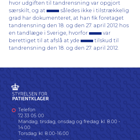
hvor udgiften til tandrensning var opgjort
særskilt, og at
således ikke i tilstrækkelig
grad har dokumenteret, at han fik foretaget
tandrensning den 18. og den 27. april 2012 hos
en tandlæge i Sverige, hvorfor
var
berettiget til at afslå at yde
tilskud til
tandrensning den 18. og den 27. april 2012.
Telefon
72 33 05 00
Mandag, tirsdag, onsdag og fredag: kl. 8.00 -
14.00
Torsdag: kl. 8.00-16.00