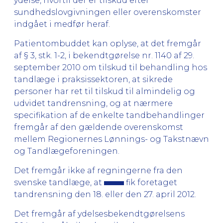
ydelse, hvortil der er tilskud efter
sundhedslovgivningen eller overenskomster
indgået i medfør heraf.
Patientombuddet kan oplyse, at det fremgår
af § 3, stk. 1-2, i bekendtgørelse nr. 1140 af 29.
september 2010 om tilskud til behandling hos
tandlæge i praksissektoren, at sikrede
personer har ret til tilskud til almindelig og
udvidet tandrensning, og at nærmere
specifikation af de enkelte tandbehandlinger
fremgår af den gældende overenskomst
mellem Regionernes Lønnings- og Takstnævn
og Tandlægeforeningen.
Det fremgår ikke af regningerne fra den
svenske tandlæge, at
fik foretaget
tandrensning den 18. eller den 27. april 2012.
Det fremgår af ydelsesbekendtgørelsens