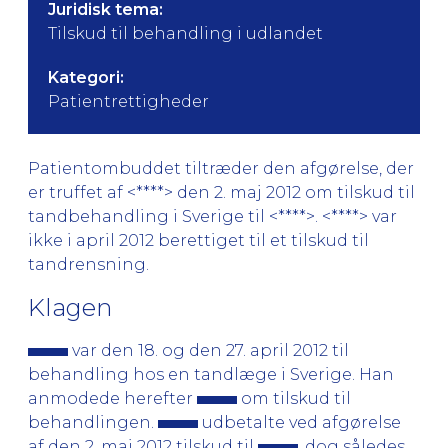
Juridisk tema:
Tilskud til behandling i udlandet
Kategori:
Patientrettigheder
Patientombuddet tiltræder den afgørelse, der
er truffet af <****> den 2. maj 2012 om tilskud til
tandbehandling i Sverige til <****>. <****> var
ikke i april 2012 berettiget til et tilskud til
tandrensning.
Klagen
var den 18. og den 27. april 2012 til
behandling hos en tandlæge i Sverige. Han
anmodede herefter
om tilskud til
behandlingen.
udbetalte ved afgørelse
af den 2. maj 2012 tilskud til
, dog således,