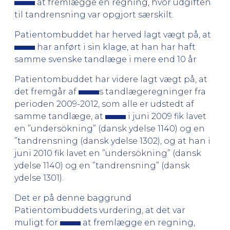
at fremlægge en regning, hvor udgiften
til tandrensning var opgjort særskilt.
Patientombuddet har herved lagt vægt på, at
har anført i sin klage, at han har haft
samme svenske tandlæge i mere end 10 år
Patientombuddet har videre lagt vægt på, at
det fremgår af
s tandlægeregninger fra
perioden 2009-2012, som alle er udstedt af
samme tandlæge, at
i juni 2009 fik lavet
en ”undersökning” (dansk ydelse 1140) og en
”tandrensning (dansk ydelse 1302), og at han i
juni 2010 fik lavet en ”undersökning” (dansk
ydelse 1140) og en ”tandrensning” (dansk
ydelse 1301).
Det er på denne baggrund
Patientombuddets vurdering, at det var
muligt for
at fremlægge en regning,