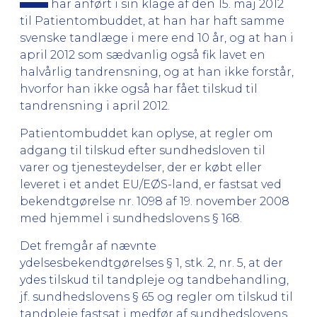
har anført i sin klage af den 15. maj 2012
til Patientombuddet, at han har haft samme
svenske tandlæge i mere end 10 år, og at han i
april 2012 som sædvanlig også fik lavet en
halvårlig tandrensning, og at han ikke forstår,
hvorfor han ikke også har fået tilskud til
tandrensning i april 2012.
Patientombuddet kan oplyse, at regler om
adgang til tilskud efter sundhedsloven til
varer og tjenesteydelser, der er købt eller
leveret i et andet EU/EØS-land, er fastsat ved
bekendtgørelse nr. 1098 af 19. november 2008
med hjemmel i sundhedslovens § 168.
Det fremgår af nævnte
ydelsesbekendtgørelses § 1, stk. 2, nr. 5, at der
ydes tilskud til tandpleje og tandbehandling,
jf. sundhedslovens § 65 og regler om tilskud til
tandpleje fastsat i medfør af sundhedslovens