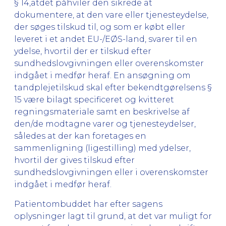
§ 14,atdet påhviler den sikrede at
dokumentere, at den vare eller tjenesteydelse,
der søges tilskud til, og som er købt eller
leveret i et andet EU-/EØS-land, svarer til en
ydelse, hvortil der er tilskud efter
sundhedslovgivningen eller overenskomster
indgået i medfør heraf. En ansøgning om
tandplejetilskud skal efter bekendtgørelsens §
15 være bilagt specificeret og kvitteret
regningsmateriale samt en beskrivelse af
den/de modtagne varer og tjenesteydelser,
således at der kan foretages en
sammenligning (ligestilling) med ydelser,
hvortil der gives tilskud efter
sundhedslovgivningen eller i overenskomster
indgået i medfør heraf.
Patientombuddet har efter sagens
oplysninger lagt til grund, at det var muligt for