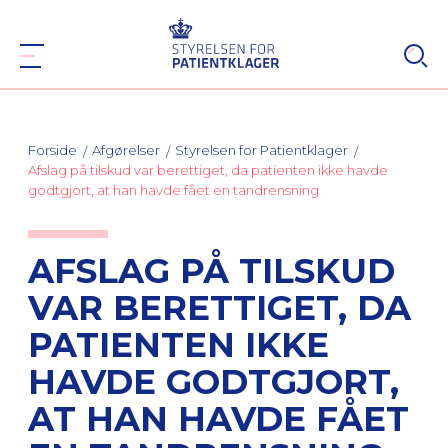
Forside
Afgørelser
Styrelsen for Patientklager
Afslag på tilskud var berettiget, da patienten ikke havde
godtgjort, at han havde fået en tandrensning
AFSLAG PÅ TILSKUD
VAR BERETTIGET, DA
PATIENTEN IKKE
HAVDE GODTGJORT,
AT HAN HAVDE FÅET