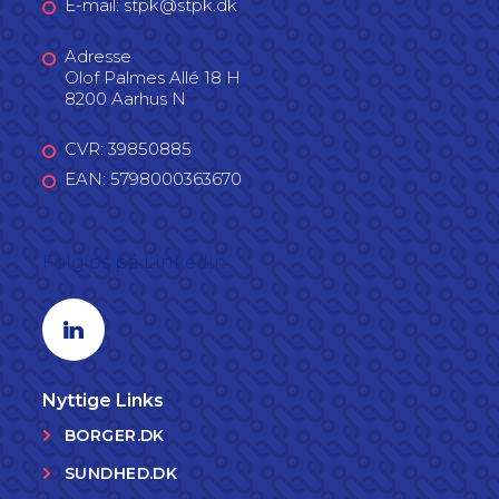
E-mail: stpk@stpk.dk
Adresse
Olof Palmes Allé 18 H
8200 Aarhus N
CVR: 39850885
EAN: 5798000363670
Følg os på LinkedIn
Linkedin profil
Nyttige Links
BORGER.DK
SUNDHED.DK