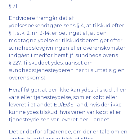
§ 71.
Endvidere fremgår det af
ydelsesbekendtgørelsens § 4, at tilskud efter
§ 1, stk. 2, nr. 3-14, er betinget af, at den
modtagne ydelse er tilskudsberettiget efter
sundhedslovgivningen eller overenskomster
indgået i medfør heraf, jf. sundhedslovens
§ 227. Tilskuddet ydes, uanset om
sundhedstjenesteyderen har tilsluttet sig en
overenskomst.
Heraf følger, at der ikke kan ydes tilskud til en
vare eller tjenesteydelse, som er købt eller
leveret i et andet EU/EØS-land, hvis der ikke
kunne ydes tilskud, hvis varen var købt eller
tjenesteydelsen var leveret her i landet.
Det er derfor afgørende, om der er tale om en