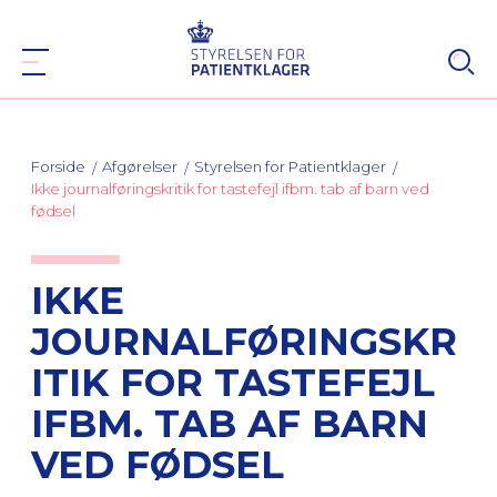
Forside
Afgørelser
Styrelsen for Patientklager
Ikke journalføringskritik for tastefejl ifbm. tab af barn ved
fødsel
IKKE
JOURNALFØRINGSKR
ITIK FOR TASTEFEJL
IFBM. TAB AF BARN
VED FØDSEL