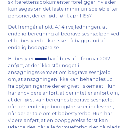
skifterettens dokumenter foreligger, hvis der
kun søges om det faste minimumsbeløb efter
personer, der er født før 1. april 1957.
Det fremgår af pkt. 4.1.4 i vejledningen, at
endelig beregning af begravelseshjælpen ved
et bobestyrerbo kan ske på baggrund af
endelig boopgørelse.
Bobestyrer
har i brev af 1. februar 2012
anført, at der ikke står noget i
ansøgningsskemaet om begravelseshjælp
om, at ansøgningen ikke kan behandles ud
fra oplysningerne der er givet i skemaet. Hun
har endvidere anført, at der intet er anført om,
at der først kan beregnes begravelseshjælp,
når den endelige boopgørelse er indleveret,
når der er tale om et bobestyrerbo. Hun har
videre anført, at en boopgørelse først kan
udarbejdes, når alle formueforhold er på plads