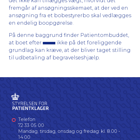
det ikke kan tillægges vægt, hvorvidt det
fremgår af ansøgningsskemaet, at der ved en
ansøgning fra et bobestyrerbo skal vedlægges
en endelig boopgørelse.
På denne baggrund finder Patientombuddet,
at boet efter
ikke på det foreliggende
grundlag kan kræve, at der bliver taget stilling
til udbetaling af begravelseshjælp.
Telefon
72 33 05 00
Mandag, tirsdag, onsdag og fredag: kl. 8.00 -
14.00