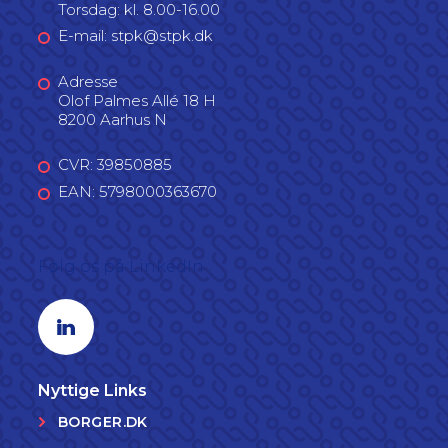
Torsdag: kl. 8.00-16.00
E-mail: stpk@stpk.dk
Adresse
Olof Palmes Allé 18 H
8200 Aarhus N
CVR: 39850885
EAN: 5798000363670
Følg os på LinkedIn
Linkedin profil
Nyttige Links
BORGER.DK