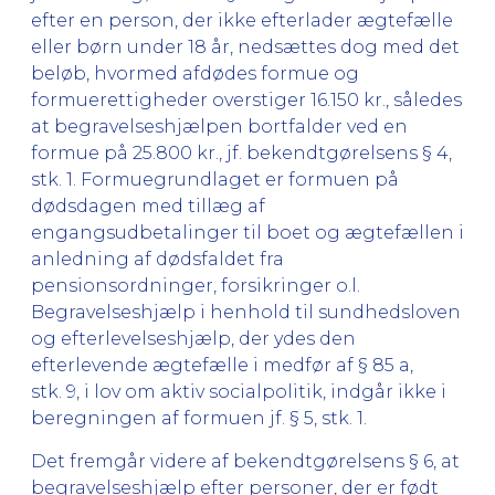
efter en person, der ikke efterlader ægtefælle
eller børn under 18 år, nedsættes dog med det
beløb, hvormed afdødes formue og
formuerettigheder overstiger 16.150 kr., således
at begravelseshjælpen bortfalder ved en
formue på 25.800 kr., jf. bekendtgørelsens § 4,
stk. 1. Formuegrundlaget er formuen på
dødsdagen med tillæg af
engangsudbetalinger til boet og ægtefællen i
anledning af dødsfaldet fra
pensionsordninger, forsikringer o.l.
Begravelseshjælp i henhold til sundhedsloven
og efterlevelseshjælp, der ydes den
efterlevende ægtefælle i medfør af § 85 a,
stk. 9, i lov om aktiv socialpolitik, indgår ikke i
beregningen af formuen jf. § 5, stk. 1.
Det fremgår videre af bekendtgørelsens § 6, at
begravelseshjælp efter personer, der er født