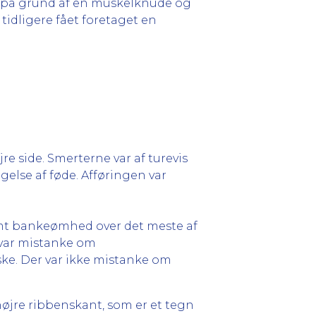
n) på grund af en muskelknude og
tidligere fået foretaget en
jre side. Smerterne var af turevis
gelse af føde. Afføringen var
samt bankeømhed over det meste af
r var mistanke om
ske. Der var ikke mistanke om
øjre ribbenskant, som er et tegn