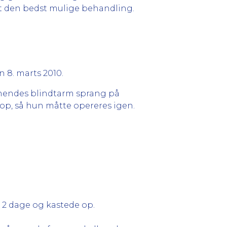
et den bedst mulige behandling.
n 8. marts 2010.
t hendes blindtarm sprang på
op, så hun måtte opereres igen.
i 2 dage og kastede op.