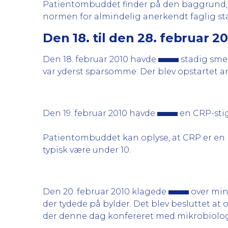
Patientombuddet finder på den baggrund,
normen for almindelig anerkendt faglig st
Den 18. til den 28. februar 2
Den 18. februar 2010 havde
stadig smer
var yderst sparsomme. Der blev opstartet a
Den 19. februar 2010 havde
en CRP-stign
Patientombuddet kan oplyse, at CRP er en b
typisk være under 10.
Den 20. februar 2010 klagede
over min
der tydede på bylder. Det blev besluttet at 
der denne dag konfereret med mikrobiolog