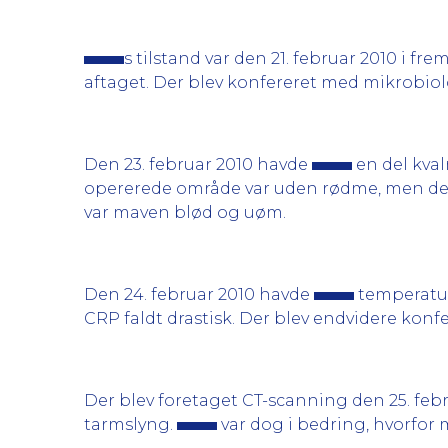
s tilstand var den 21. februar 2010 i 
aftaget. Der blev konfereret med mikrobio
Den 23. februar 2010 havde
en del kval
opererede område var uden rødme, men der
var maven blød og uøm.
Den 24. februar 2010 havde
temperatur
CRP faldt drastisk. Der blev endvidere kon
Der blev foretaget CT-scanning den 25. feb
tarmslyng.
var dog i bedring, hvorfor 