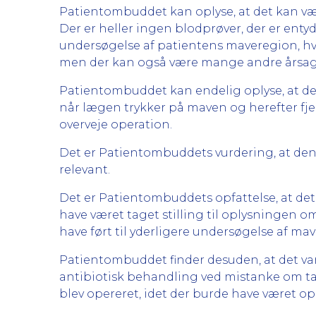
Patientombuddet kan oplyse, at det kan væ
Der er heller ingen blodprøver, der er ent
undersøgelse af patientens maveregion, hvo
men der kan også være mange andre årsag
Patientombuddet kan endelig oplyse, at der
når lægen trykker på maven og herefter fj
overveje operation.
Det er Patientombuddets vurdering, at de
relevant.
Det er Patientombuddets opfattelse, at det
have været taget stilling til oplysninge
have ført til yderligere undersøgelse af m
Patientombuddet finder desuden, at det var
antibiotisk behandling ved mistanke om tarm
blev opereret, idet der burde have været op