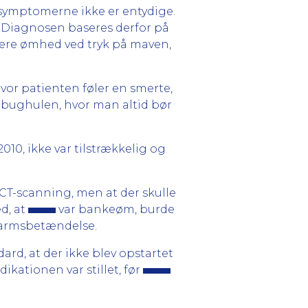
symptomerne ikke er entydige.
. Diagnosen baseres derfor på
 være ømhed ved tryk på maven,
vor patienten føler en smerte,
 bughulen, hvor man altid bør
010, ikke var tilstrækkelig og
 CT-scanning, men at der skulle
d, at
var bankeøm, burde
dtarmsbetændelse.
rd, at der ikke blev opstartet
ikationen var stillet, før