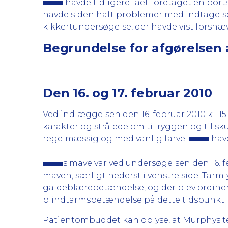
havde tidligere fået foretaget en bor
havde siden haft problemer med indtagelse
kikkertundersøgelse, der havde vist forsnæ
Begrundelse for afgørelsen 
Den 16. og 17. februar 2010
Ved indlæggelsen den 16. februar 2010 kl. 1
karakter og strålede om til ryggen og til s
regelmæssig og med vanlig farve.
havd
s mave var ved undersøgelsen den 16. 
maven, særligt nederst i venstre side. Tarm
galdeblærebetændelse, og der blev ordinere
blindtarmsbetændelse på dette tidspunkt.
Patientombuddet kan oplyse, at Murphys te