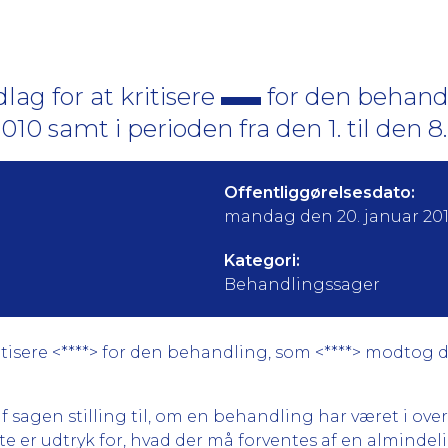
ag for at kritisere
for den behand
10 samt i perioden fra den 1. til den 8
Offentliggørelsesdato:
mandag den 20. januar 20
Kategori:
Behandlingssager
isere <****> for den behandling, som <****> modtog den
f sagen stilling til, om en behandling har været i 
te er udtryk for, hvad der må forventes af en alminde