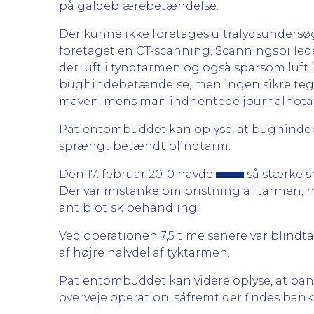
på galdeblærebetændelse.
Der kunne ikke foretages ultralydsundersøg
foretaget en CT-scanning. Scanningsbilled
der luft i tyndtarmen og også sparsom luft
bughindebetændelse, men ingen sikre tegn 
maven, mens man indhentede journalnotat
Patientombuddet kan oplyse, at bughindebe
sprængt betændt blindtarm.
Den 17. februar 2010 havde
så stærke sm
Der var mistanke om bristning af tarmen, h
antibiotisk behandling.
Ved operationen 7,5 time senere var blindta
af højre halvdel af tyktarmen.
Patientombuddet kan videre oplyse, at ban
overveje operation, såfremt der findes ba