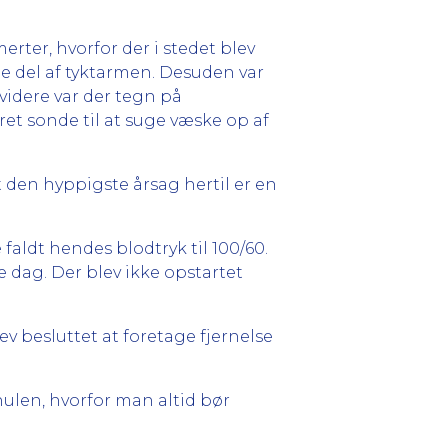
rter, hvorfor der i stedet blev
e del af tyktarmen. Desuden var
videre var der tegn på
t sonde til at suge væske op af
den hyppigste årsag hertil er en
faldt hendes blodtryk til 100/60.
 dag. Der blev ikke opstartet
v besluttet at foretage fjernelse
ulen, hvorfor man altid bør