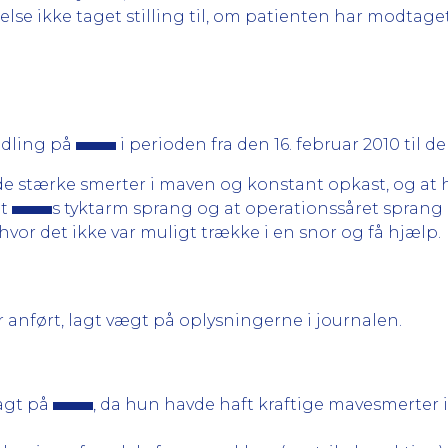
lse ikke taget stilling til, om patienten har modtag
ndling på
i perioden fra den 16. februar 2010 til de
vde stærke smerter i maven og konstant opkast, og a
at
s tyktarm sprang og at operationssåret sprang 
 hvor det ikke var muligt trække i en snor og få hjælp.
nført, lagt vægt på oplysningerne i journalen.
agt på
, da hun havde haft kraftige mavesmerter 