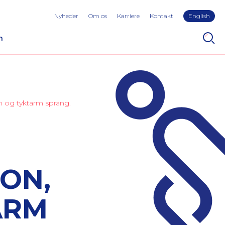
Nyheder
Om os
Karriere
Kontakt
English
n
m og tyktarm sprang.
ON,
ARM