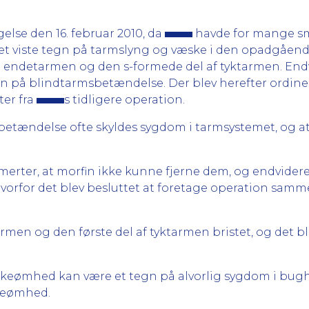
else den 16. februar 2010, da
havde for mange sme
et viste tegn på tarmslyng og væske i den opadgåend
 i endetarmen og den s-formede del af tyktarmen. End
på blindtarmsbetændelse. Der blev herefter ordinere
er fra
s tidligere operation.
tændelse ofte skyldes sygdom i tarmsystemet, og at 
erter, at morfin ikke kunne fjerne dem, og endvidere 
vorfor det blev besluttet at foretage operation samme
rmen og den første del af tyktarmen bristet, og det ble
keømhed kan være et tegn på alvorlig sygdom i bugh
nkeømhed.