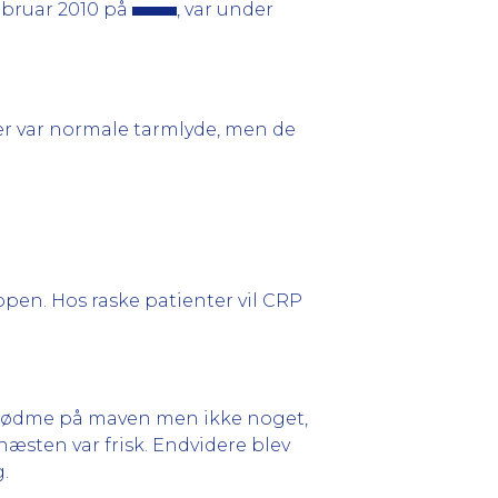
ebruar 2010 på
, var under
Der var normale tarmlyde, men de
ppen. Hos raske patienter vil CRP
l rødme på maven men ikke noget,
næsten var frisk. Endvidere blev
.