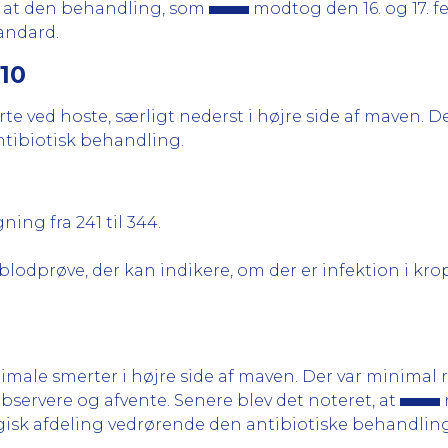
 at den behandling, som
modtog den 16. og 17. f
andard.
010
te ved hoste, særligt nederst i højre side af maven. 
ntibiotisk behandling.
ing fra 241 til 344.
lodprøve, der kan indikere, om der er infektion i kro
imale smerter i højre side af maven. Der var minima
observere og afvente. Senere blev det noteret, at
isk afdeling vedrørende den antibiotiske behandling