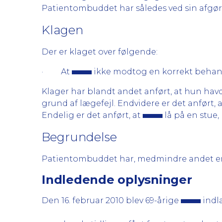
Patientombuddet har således ved sin afgøre
Klagen
Der er klaget over følgende:
· At
ikke modtog en korrekt beha
Klager har blandt andet anført, at hun ha
grund af lægefejl. Endvidere er det anført, 
Endelig er det anført, at
lå på en stue,
Begrundelse
Patientombuddet har, medmindre andet er a
Indledende oplysninger
Den 16. februar 2010 blev 69-årige
indl