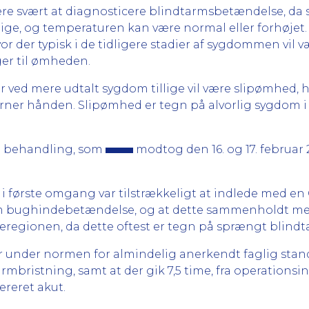
re svært at diagnosticere blindtarmsbetændelse, da 
ydige, og temperaturen kan være normal eller forhøjet
r der typisk i de tidligere stadier af sygdommen vil
er til ømheden.
 ved mere udtalt sygdom tillige vil være slipømhed, h
erner hånden. Slipømhed er tegn på alvorlig sygdom i
n behandling, som
modtog den 16. og 17. februar 2
 i første omgang var tilstrækkeligt at indlede med en
n om bughindebetændelse, og at dette sammenholdt me
averegionen, da dette oftest er tegn på sprængt blin
 under normen for almindelig anerkendt faglig standa
bristning, samt at der gik 7,5 time, fra operationsind
ereret akut.