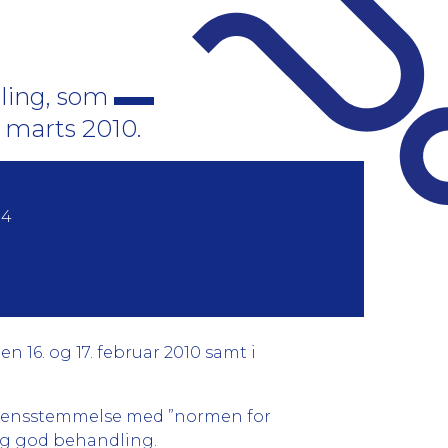
ling, som
. marts 2010.
14
 16. og 17. februar 2010 samt i
overensstemmelse med ”normen for
lig god behandling.