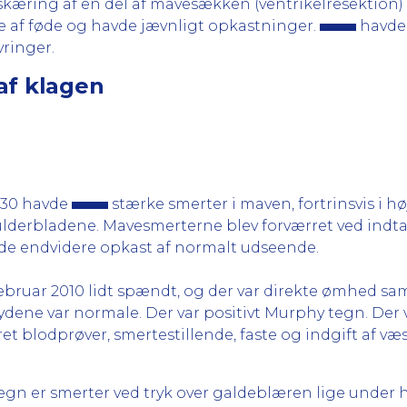
tskæring af en del af mavesækken (ventrikelresektio
 af føde og havde jævnligt opkastninger.
havde 
vringer.
af klagen
5.30 havde
stærke smerter i maven, fortrinsvis i hø
kulderbladene. Mavesmerterne blev forværret ved indta
e endvidere opkast af normalt udseende.
februar 2010 lidt spændt, og der var direkte ømhed 
lydene var normale. Der var positivt Murphy tegn. De
t blodprøver, smertestillende, faste og indgift af væ
gn er smerter ved tryk over galdeblæren lige under h