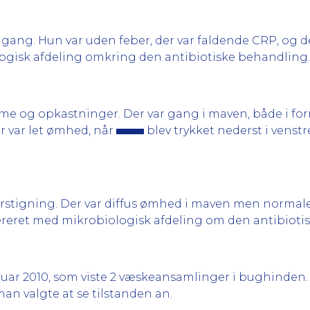
fremgang. Hun var uden feber, der var faldende CRP, og
logisk afdeling omkring den antibiotiske behandling.
me og opkastninger. Der var gang i maven, både i form
 var let ømhed, når
blev trykket nederst i venst
stigning. Der var diffus ømhed i maven men normale
fereret med mikrobiologisk afdeling om den antibioti
ruar 2010, som viste 2 væskeansamlinger i bughinden.
man valgte at se tilstanden an.