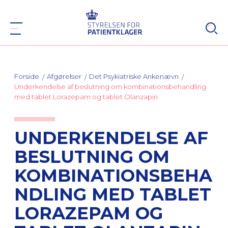
Forside
Afgørelser
Det Psykiatriske Ankenævn
Underkendelse af beslutning om kombinationsbehandling
med tablet Lorazepam og tablet Olanzapin
UNDERKENDELSE AF
BESLUTNING OM
KOMBINATIONSBEHA
NDLING MED TABLET
LORAZEPAM OG