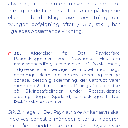
afværge, at patienten udsætter andre for
nærliggende fare for at lide skade på legeme
eller helbred. Klage over beslutning om
tvungen opfølgning efter § 13 d, stk. 1, har
ligeledes opsættende virkning.
[…]
38.
Afgørelser fra Det Psykiatriske
Patientklagenævn ved Nævnenes Hus om
tvangsbehandling, anvendelse af fysisk magt,
indgivelse af et beroligende middel med magt,
personlige alarm- og pejlesystemer og særlige
dørlåse, personlig skærmning, der uafbrudt varer
mere end 24 timer, samt aflåsning af patientstue
på Sikringsafdelingen under Retspsykiatrisk
afdeling, Region Sjælland, kan påklages til Det
Psykiatriske Ankenævn.
Stk. 2.
Klage til Det Psykiatriske Ankenævn skal
indgives, senest 3 måneder efter at klageren
har fået meddelelse om Det Psykiatriske