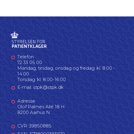
Telefon
72 33 05 00
Mandag, tirsdag, onsdag og fredag: kl. 8.00 -
14.00
Torsdag: kl. 8.00-16.00
E-mail: stpk@stpk.dk
Adresse
Olof Palmes Allé 18 H
8200 Aarhus N
CVR: 39850885
EAN: 5798000363670