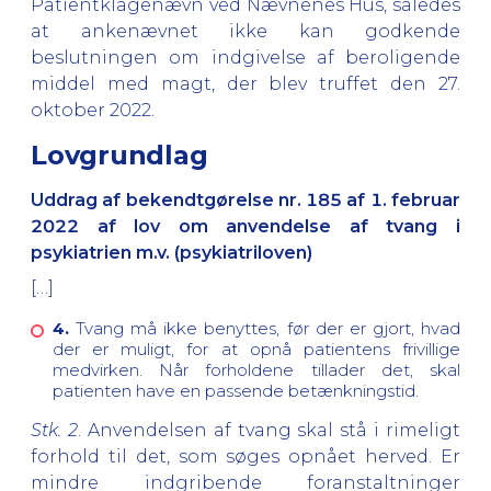
Patientklagenævn ved Nævnenes Hus, således
at ankenævnet ikke kan godkende
beslutningen om indgivelse af beroligende
middel med magt, der blev truffet den 27.
oktober 2022.
Lovgrundlag
Uddrag af bekendtgørelse nr. 185 af 1. februar
2022 af lov om anvendelse af tvang i
psykiatrien m.v. (psykiatriloven)
[…]
4.
Tvang må ikke benyttes, før der er gjort, hvad
der er muligt, for at opnå patientens frivillige
medvirken. Når forholdene tillader det, skal
patienten have en passende betænkningstid.
Stk. 2
. Anvendelsen af tvang skal stå i rimeligt
forhold til det, som søges opnået herved. Er
mindre indgribende foranstaltninger