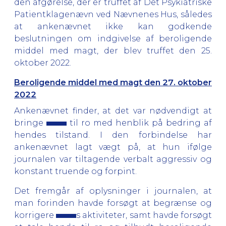
den afgørelse, der er truffet af Det Psykiatriske
Patientklagenævn ved Nævnenes Hus, således
at ankenævnet ikke kan godkende
beslutningen om indgivelse af beroligende
middel med magt, der blev truffet den 25.
oktober 2022.
Beroligende middel med magt den 27. oktober
2022
Ankenævnet finder, at det var nødvendigt at
bringe
til ro med henblik på bedring af
hendes tilstand. I den forbindelse har
ankenævnet lagt vægt på, at hun ifølge
journalen var tiltagende verbalt aggressiv og
konstant truende og forpint.
Det fremgår af oplysninger i journalen, at
man forinden havde forsøgt at begrænse og
korrigere
s aktiviteter, samt havde forsøgt