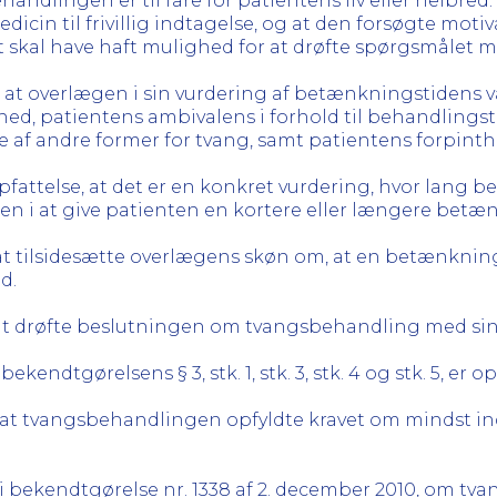
andlingen er til fare for patientens liv eller helbred. 
cin til frivillig indtagelse, og at den forsøgte motivat
gt skal have haft mulighed for at drøfte spørgsmålet m
en, at overlægen i sin vurdering af betænkningstidens
ed, patientens ambivalens i forhold til behandling
af andre former for tvang, samt patientens forpinth
ttelse, at det er en konkret vurdering, hvor lang b
 i at give patienten en kortere eller længere betæn
t tilsidesætte overlægens skøn om, at en betænkning
d.
at drøfte beslutningen om tvangsbehandling med sin 
dtgørelsens § 3, stk. 1, stk. 3, stk. 4 og stk. 5, er op
, at tvangsbehandlingen opfyldte kravet om mindst in
 i bekendtgørelse nr. 1338 af 2. december 2010, om tva