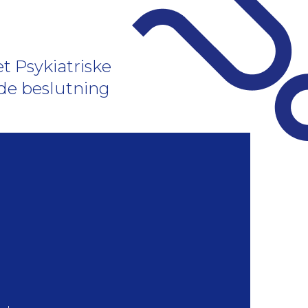
t Psykiatriske
de beslutning