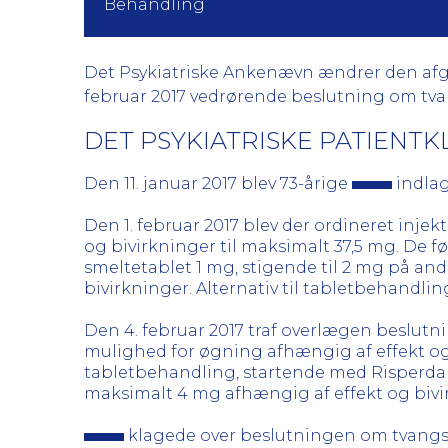
Behandling
Det Psykiatriske Ankenævn ændrer den afgør
februar 2017 vedrørende beslutning om t
DET PSYKIATRISKE PATIEN
Den 11. januar 2017 blev 73-årige
indla
Den 1. februar 2017 blev der ordineret inj
og bivirkninger til maksimalt 37,5 mg. De 
smeltetablet 1 mg, stigende til 2 mg på an
bivirkninger. Alternativ til tabletbehandli
Den 4. februar 2017 traf overlægen beslut
mulighed for øgning afhængig af effekt og 
tabletbehandling, startende med Risperdal 
maksimalt 4 mg afhængig af effekt og bivirk
klagede over beslutningen om tvangsb