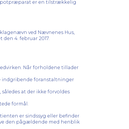
depotpræparat er en tilstrækkelig
entklagenævn ved Nævnenes Hus,
den 4. februar 2017.
medvirken. Når forholdene tillader
dre indgribende foranstaltninger
således at der ikke forvoldes
tede formål.
patienten er sindssyg eller befinder
sberøve den pågældende med henblik