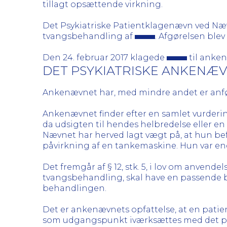
tillagt opsættende virkning.
Det Psykiatriske Patientklagenævn ved Næv
tvangsbehandling af
. Afgørelsen blev 
Den 24. februar 2017 klagede
til anke
DET PSYKIATRISKE ANKENÆ
Ankenævnet har, med mindre andet er anfør
Ankenævnet finder efter en samlet vurderin
da udsigten til hendes helbredelse eller en 
Nævnet har herved lagt vægt på, at hun befa
påvirkning af en tankemaskine. Hun var en
Det fremgår af § 12, stk. 5, i lov om anvend
tvangsbehandling, skal have en passende bet
behandlingen.
Det er ankenævnets opfattelse, at en pati
som udgangspunkt iværksættes med det præp