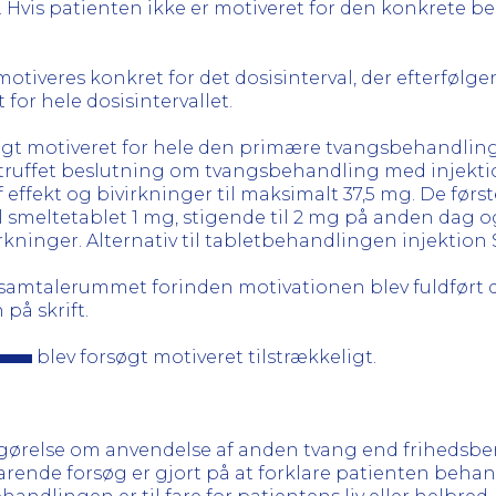
Hvis patienten ikke er motiveret for den konkrete b
motiveres konkret for det dosisinterval, der efterfølg
 for hele dosisintervallet.
gt motiveret for hele den primære tvangsbehandling da
blev truffet beslutning om tvangsbehandling med injekt
fekt og bivirkninger til maksimalt 37,5 mg. De først
smeltetablet 1 mg, stigende til 2 mg på anden dag og 
ninger. Alternativ til tabletbehandlingen injektion 
samtalerummet forinden motivationen blev fuldført den
på skrift.
blev forsøgt motiveret tilstrækkeligt.
dtgørelse om anvendelse af anden tvang end frihedsber
arende forsøg er gjort på at forklare patienten beh