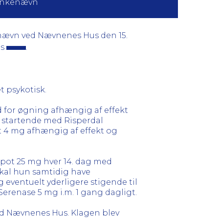
k Ankenævn
genævn ved Nævnenes Hus den 15.
us
.
t psykotisk.
d for øgning afhængig af effekt
, startende med Risperdal
lt 4 mg afhængig af effekt og
pot 25 mg hver 14. dag med
skal hun samtidig have
eventuelt yderligere stigende til
Serenase 5 mg i.m. 1 gang dagligt.
ed Nævnenes Hus. Klagen blev