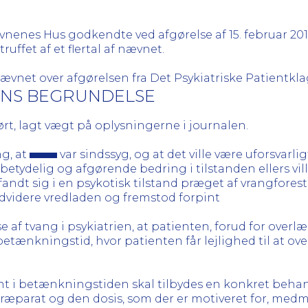
nenes Hus godkendte ved afgørelse af 15. februar 2
truffet af et flertal af nævnet.
nævnet over afgørelsen fra Det Psykiatriske Patient
VNS BEGRUNDELSE
t, lagt vægt på oplysningerne i journalen.
g, at
var sindssyg, og at det ville være uforsvarl
betydelig og afgørende bedring i tilstanden ellers vill
ndt sig i en psykotisk tilstand præget af vrangforesti
dvidere vredladen og fremstod forpint
else af tvang i psykiatrien, at patienten, forud for ov
ænkningstid, hvor patienten får lejlighed til at overv
ent i betænkningstiden skal tilbydes en konkret beha
arat og den dosis, som der er motiveret for, medmi