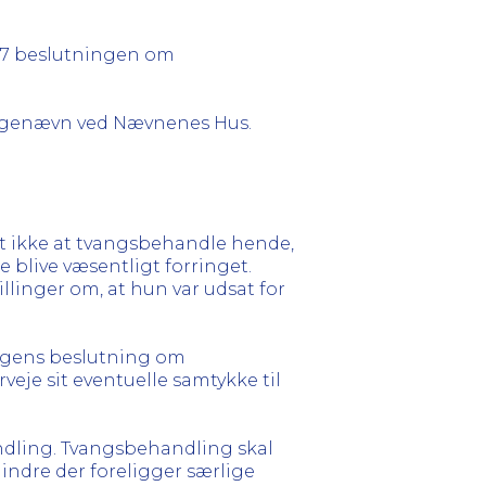
017 beslutningen om
klagenævn ved Nævnenes Hus.
igt ikke at tvangsbehandle hende,
e blive væsentligt forringet.
llinger om, at hun var udsat for
erlægens beslutning om
eje sit eventuelle samtykke til
ndling. Tvangsbehandling skal
ndre der foreligger særlige