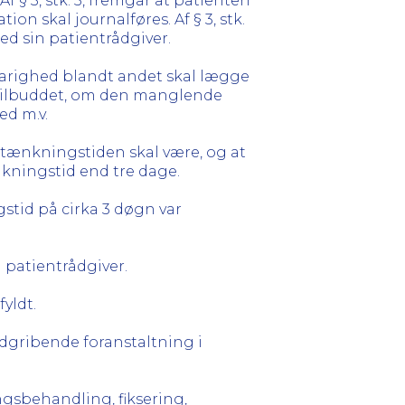
Af § 3, stk. 5, fremgår at patienten
ion skal journalføres. Af § 3, stk.
ed sin patientrådgiver.
 varighed blandt andet skal lægge
stilbuddet, om den manglende
ed m.v.
etænkningstiden skal være, og at
kningstid end tre dage.
stid på cirka 3 døgn var
patientrådgiver.
fyldt.
dgribende foranstaltning i
ngsbehandling, fiksering,