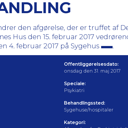
ANDLING
er den afgørelse, der er truffet af De
s Hus den 15. februar 2017 vedrøren
n 4. februar 2017 på Sygehus
.
Offentliggørelsesdato:
onsdag den 31. maj 2017
Speciale:
Psykiatri
Behandlingssted:
Sygehuse/hospitaler
Kategori: