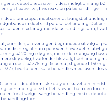
elinger, at depotpræparater i videst muligt omfang b
ing af patienter, hvis reaktion på behandlingen, m
 middels princippet indebærer, at tvangsbehandling
dgribende middel end peroral behandling. Det er næ
 for den mest indgribende behandlingsform, hvorfo
rm.
f journalen, at overlægen begrundede sit valg af pr
otmedicin, og at hun i perioden havde det relativt god
n dosering på 20 mg i døgnet, men siden dengang havd
 mere skrøbelig, hvorfor der blev valgt behandling 
ang en dosis på 37,5 mg Risperdal, stigende til 50 mg R
 var 73 år, hvorfor der skulle behandles med lavere dos
n Risperdal i depotform ikke opfyldte kravet om mind
ngsbehandling blev truffet. Nævnet har i den forbinde
rnalen for at vælge tvangsbehandling med et depotpr
ne behandlingsform.