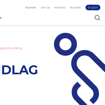
Nyheder
Om os
Karriere
Kontakt
English
n
angsbehandling
NDLAG