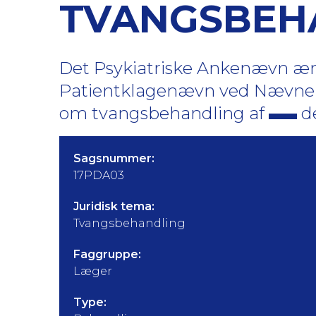
TVANGSBEH
Det Psykiatriske Ankenævn ændr
Patientklagenævn ved Nævnene
om tvangsbehandling af
de
Sagsnummer:
17PDA03
Juridisk tema:
Tvangsbehandling
Faggruppe:
Læger
Type: