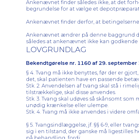
Ankenævnet finder således ikke, at det forho
begrundelse for at vælge et depotpræparat
Ankenævnet finder derfor, at betingelserne
Ankenævnet ændrer på denne baggrund den 
således at ankenævnet ikke kan godkende d
LOVGRUNDLAG
Bekendtgørelse nr. 1160 af 29. september 2
§ 4. Tvang må ikke benyttes, før der er gjort
det, skal patienten have en passende betæ
Stk. 2. Anvendelsen af tvang skal stå i rim
tilstrækkelige, skal disse anvendes.
Stk. 3. Tvang skal udøves så skånsomt som m
unødig krænkelse eller ulempe.
Stk. 4. Tvang må ikke anvendes i videre omf
§ 5. Tvangsindlæggelse, jf. §§ 6-9, eller tvan
sig i en tilstand, der ganske må ligestille
på behandling, fordi: