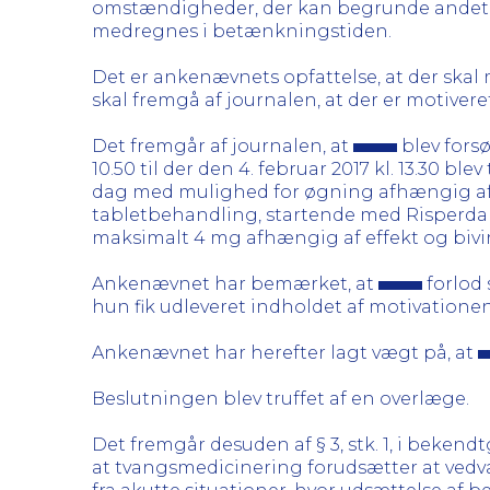
omstændigheder, der kan begrunde andet. 
medregnes i betænkningstiden.
Det er ankenævnets opfattelse, at der skal 
skal fremgå af journalen, at der er motiveret
Det fremgår af journalen, at
blev forsø
10.50 til der den 4. februar 2017 kl. 13.30 
dag med mulighed for øgning afhængig af ef
tabletbehandling, startende med Risperdal 
maksimalt 4 mg afhængig af effekt og bivirk
Ankenævnet har bemærket, at
forlod 
hun fik udleveret indholdet af motivationen 
Ankenævnet har herefter lagt vægt på, at
Beslutningen blev truffet af en overlæge.
Det fremgår desuden af § 3, stk. 1, i beken
at tvangsmedicinering forudsætter at vedv