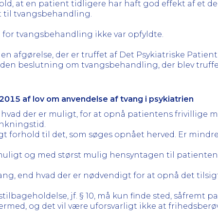
ld, at en patient tidligere har haft god effekt af et 
 til tvangsbehandling.
 for tvangsbehandling ikke var opfyldte.
afgørelse, der er truffet af Det Psykiatriske Pati
en beslutning om tvangsbehandling, der blev truffet 
015 af lov om anvendelse af tvang i psykiatrien
, hvad der er muligt, for at opnå patientens frivillige 
nkningstid.
eligt forhold til det, som søges opnået herved. Er min
uligt og med størst mulig hensyntagen til patienten, 
ang, end hvad der er nødvendigt for at opnå det tilsig
gstilbageholdelse, jf. § 10, må kun finde sted, såfremt 
s hermed, og det vil være uforsvarligt ikke at frihed