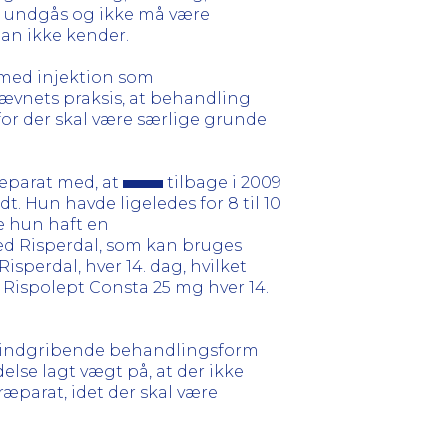
ør undgås og ikke må være
an ikke kender.
 med injektion som
vnets praksis, at behandling
r der skal være særlige grunde
æparat med, at
tilbage i 2009
t. Hun havde ligeledes for 8 til 10
e hun haft en
med Risperdal, som kan bruges
isperdal, hver 14. dag, hvilket
is Rispolept Consta 25 mg hver 14.
st indgribende behandlingsform
lse lagt vægt på, at der ikke
æparat, idet der skal være