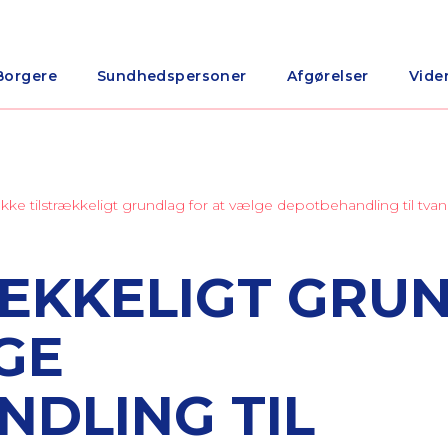
Borgere
Sundhedspersoner
Afgørelser
Vide
Ikke tilstrækkeligt grundlag for at vælge depotbehandling til tv
RÆKKELIGT GRU
GE
DLING TIL