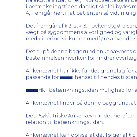
fra akutte situationer, hvor udsættelse af beh
i betænkningstiden dagligt skal tilbydes medi
4, fremgår hertil, at patienten så vidt muli
Det fremgår af § 3, stk. 3, i bekendtgørels
vægt på sygdommens alvorlighed og varigh
medicinering vil kunne medføre anvendelse 
Det er på denne baggrund ankenævnets opfa
bestemmelsen hverken forhindrer overlægen
Ankenævnet har ikke fundet grundlag for a
passende for
, henset til hendes tilstan
fik i betænkningstiden mulighed for 
Ankenævnet finder på denne baggrund, at beken
Det Psykiatriske Ankenævn finder herefter
relation til betænkningstiden.
Ankenævnet kan oplyse, at det følger af § 5