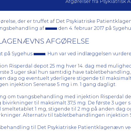
Afgørelser fra Psykiatris
else, der er truffet af Det Psykiatriske Patientkla
vangsbehandling af
den 4. februar 2017 på Sygeh
TKLAGENÆVNS AFGØRELSE
gt på Sygehus
. Hun var ved indlæggelsen vurdere
ektion Risperdal depot 25 mg hver 14. dag med mulighe
første 3 uger skal hun samtidig have tabletbehandling
den dag og eventuelt yderligere stigende til maksima
ngen injektion Serenase 5 mg i.m. 1 gang dagligt.
ning om tvangsbehandling med injektion Risperdal de
bivirkninger til maksimalt 37,5 mg. De første 3 uger 
smeltetablet 1 mg, stigende til 2 mg på anden dag og 
ninger. Alternativ til tabletbehandlingen injektion 
ehandling til Det Psykiatriske Patientklagenævn v