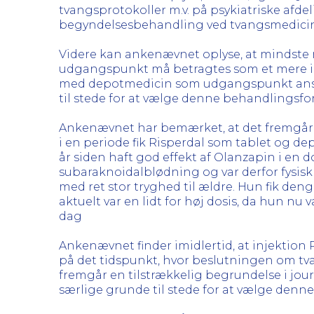
tvangsprotokoller m.v. på psykiatriske afd
begyndelsesbehandling ved tvangsmediciner
Videre kan ankenævnet oplyse, at mindste
udgangspunkt må betragtes som et mere in
med depotmedicin som udgangspunkt anses
til stede for at vælge denne behandlingsfo
Ankenævnet har bemærket, at det fremgår a
i en periode fik Risperdal som tablet og dep
år siden haft god effekt af Olanzapin i e
subaraknoidalblødning og var derfor fysisk
med ret stor tryghed til ældre. Hun fik deng
aktuelt var en lidt for høj dosis, da hun nu
dag
Ankenævnet finder imidlertid, at injektio
på det tidspunkt, hvor beslutningen om tva
fremgår en tilstrækkelig begrundelse i jou
særlige grunde til stede for at vælge den