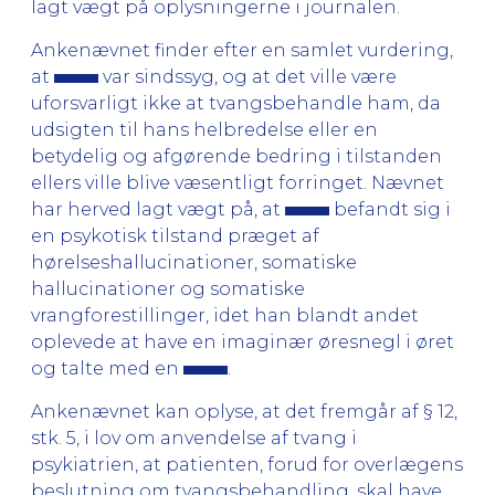
lagt vægt på oplysningerne i journalen.
Ankenævnet finder efter en samlet vurdering,
at
var sindssyg, og at det ville være
uforsvarligt ikke at tvangsbehandle ham, da
udsigten til hans helbredelse eller en
betydelig og afgørende bedring i tilstanden
ellers ville blive væsentligt forringet. Nævnet
har herved lagt vægt på, at
befandt sig i
en psykotisk tilstand præget af
hørelseshallucinationer, somatiske
hallucinationer og somatiske
vrangforestillinger, idet han blandt andet
oplevede at have en imaginær øresnegl i øret
og talte med en
.
Ankenævnet kan oplyse, at det fremgår af § 12,
stk. 5, i lov om anvendelse af tvang i
psykiatrien, at patienten, forud for overlægens
beslutning om tvangsbehandling, skal have