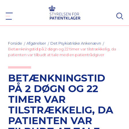
Forside
Afgørelser
Det Psykiatriske Ankenævn
Betænkningstid på 2 døgn og 22 timer var tilstrækkelig, da
patienten var tilbudt at tale med en patientrådgiver
BETÆNKNINGSTID
PÅ 2 DØGN OG 22
TIMER VAR
TILSTRÆKKELIG, DA
PATIENTEN VAR