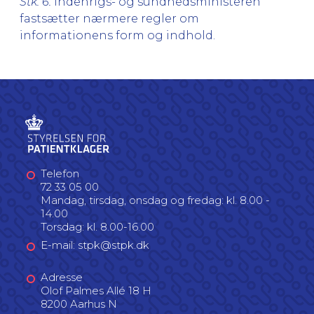
Stk. 6.
Indenrigs- og sundhedsministeren
fastsætter nærmere regler om
informationens form og indhold.
Telefon
72 33 05 00
Mandag, tirsdag, onsdag og fredag: kl. 8.00 -
14.00
Torsdag: kl. 8.00-16.00
E-mail: stpk@stpk.dk
Adresse
Olof Palmes Allé 18 H
8200 Aarhus N