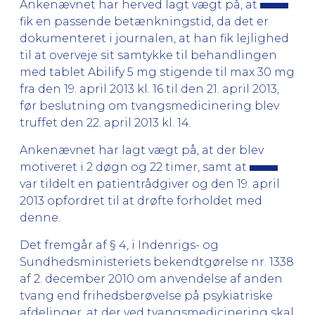
Ankenævnet har herved lagt vægt på, at
fik en passende betænkningstid, da det er
dokumenteret i journalen, at han fik lejlighed
til at overveje sit samtykke til behandlingen
med tablet Abilify 5 mg stigende til max 30 mg
fra den 19. april 2013 kl. 16 til den 21. april 2013,
før beslutning om tvangsmedicinering blev
truffet den 22. april 2013 kl. 14.
Ankenævnet har lagt vægt på, at der blev
motiveret i 2 døgn og 22 timer, samt at
var tildelt en patientrådgiver og den 19. april
2013 opfordret til at drøfte forholdet med
denne.
Det fremgår af § 4, i Indenrigs- og
Sundhedsministeriets bekendtgørelse nr. 1338
af 2. december 2010 om anvendelse af anden
tvang end frihedsberøvelse på psykiatriske
afdelinger, at der ved tvangsmedicinering skal