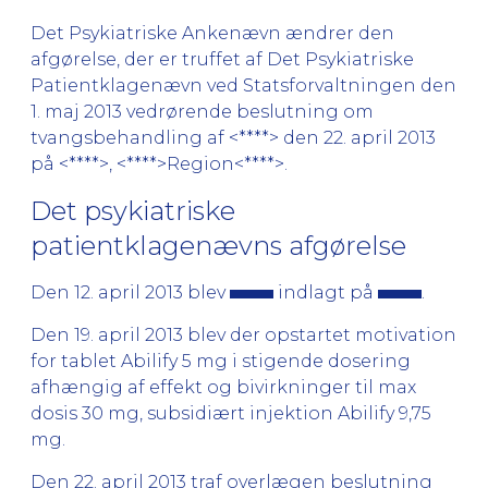
Det Psykiatriske Ankenævn ændrer den
afgørelse, der er truffet af Det Psykiatriske
Patientklagenævn ved Statsforvaltningen den
1. maj 2013 vedrørende beslutning om
tvangsbehandling af <****> den 22. april 2013
på <****>, <****>Region<****>.
Det psykiatriske
patientklagenævns afgørelse
Den 12. april 2013 blev
indlagt på
.
Den 19. april 2013 blev der opstartet motivation
for tablet Abilify 5 mg i stigende dosering
afhængig af effekt og bivirkninger til max
dosis 30 mg, subsidiært injektion Abilify 9,75
mg.
Den 22. april 2013 traf overlægen beslutning