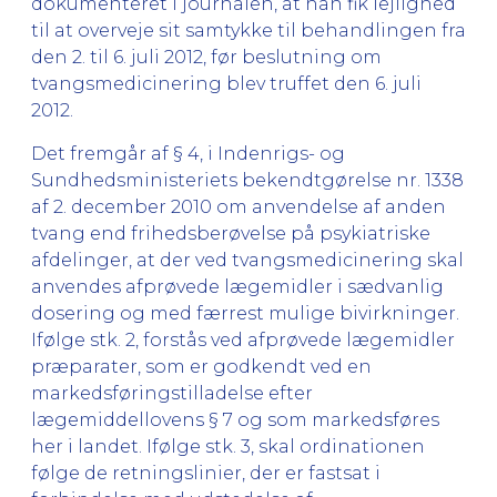
dokumenteret i journalen, at han fik lejlighed
til at overveje sit samtykke til behandlingen fra
den 2. til 6. juli 2012, før beslutning om
tvangsmedicinering blev truffet den 6. juli
2012.
Det fremgår af § 4, i Indenrigs- og
Sundhedsministeriets bekendtgørelse nr. 1338
af 2. december 2010 om anvendelse af anden
tvang end frihedsberøvelse på psykiatriske
afdelinger, at der ved tvangsmedicinering skal
anvendes afprøvede lægemidler i sædvanlig
dosering og med færrest mulige bivirkninger.
Ifølge stk. 2, forstås ved afprøvede lægemidler
præparater, som er godkendt ved en
markedsføringstilladelse efter
lægemiddellovens § 7 og som markedsføres
her i landet. Ifølge stk. 3, skal ordinationen
følge de retningslinier, der er fastsat i