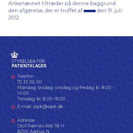
Ankenævnet tiltræder på denne baggrund
den afgørelse, der er truffet af
den 19. juli
2012.
Telefon
72 33 05 00
Mandag, tirsdag, onsdag og fredag: kl. 8.00 -
14.00
Torsdag: kl. 8.00-16.00
E-mail: stpk@stpk.dk
Adresse
Olof Palmes Allé 18 H
8200 Aarhus N