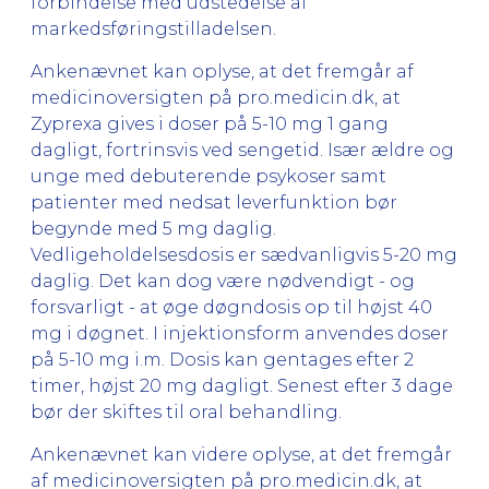
forbindelse med udstedelse af
markedsføringstilladelsen.
Ankenævnet kan oplyse, at det fremgår af
medicinoversigten på pro.medicin.dk, at
Zyprexa gives i doser på 5-10 mg 1 gang
dagligt, fortrinsvis ved sengetid. Især ældre og
unge med debuterende psykoser samt
patienter med nedsat leverfunktion bør
begynde med 5 mg daglig.
Vedligeholdelsesdosis er sædvanligvis 5-20 mg
daglig. Det kan dog være nødvendigt - og
forsvarligt - at øge døgndosis op til højst 40
mg i døgnet. I injektionsform anvendes doser
på 5-10 mg i.m. Dosis kan gentages efter 2
timer, højst 20 mg dagligt. Senest efter 3 dage
bør der skiftes til oral behandling.
Ankenævnet kan videre oplyse, at det fremgår
af medicinoversigten på pro.medicin.dk, at