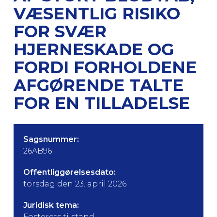
VÆSENTLIG RISIKO
FOR SVÆR
HJERNESKADE OG
FORDI FORHOLDENE
AFGØRENDE TALTE
FOR EN TILLADELSE
Sagsnummer:
26AB96
Offentliggørelsesdato:
torsdag den 23. april 2026
Juridisk tema:
Fosterets tilstand