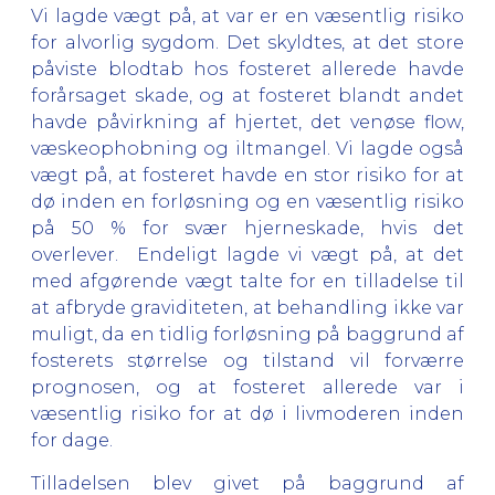
Vi lagde vægt på, at var er en væsentlig risiko
for alvorlig sygdom. Det skyldtes, at det store
påviste blodtab hos fosteret allerede havde
forårsaget skade, og at fosteret blandt andet
havde påvirkning af hjertet, det venøse flow,
væskeophobning og iltmangel. Vi lagde også
vægt på, at fosteret havde en stor risiko for at
dø inden en forløsning og en væsentlig risiko
på 50 % for svær hjerneskade, hvis det
overlever. Endeligt lagde vi vægt på, at det
med afgørende vægt talte for en tilladelse til
at afbryde graviditeten, at behandling ikke var
muligt, da en tidlig forløsning på baggrund af
fosterets størrelse og tilstand vil forværre
prognosen, og at fosteret allerede var i
væsentlig risiko for at dø i livmoderen inden
for dage.
Tilladelsen blev givet på baggrund af