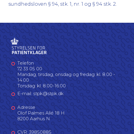
sundhedsloven § 94, stk. 1, nr. 1 og § 94 stk. 2.
Telefon
72 33 05 00
Mandag, tirsdag, onsdag og fredag: kl. 8.00 -
14.00
Torsdag: kl. 8.00-16.00
E-mail: stpk@stpk.dk
Adresse
Olof Palmes Allé 18 H
8200 Aarhus N
CVR: 39850885