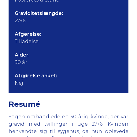
Graviditetslængde:
27+6
Afgørelse:
Tilladelse
Alder:
30 år
Afgørelse anket:
Nej
Resumé
Sagen omhandlede en 30-årig kvinde, der var
gravid med tvillinger i uge 27+6. Kvinden
henvendte sig til sygehus, da hun oplevede