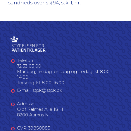
sundhedslovens § 94, stk. 1, nr. 1.
Telefon
72 33 05 00
Mandag, tirsdag, onsdag og fredag: kl. 8.00 -
14.00
Torsdag: kl. 8.00-16.00
E-mail: stpk@stpk.dk
Adresse
Olof Palmes Allé 18 H
8200 Aarhus N
CVR: 39850885