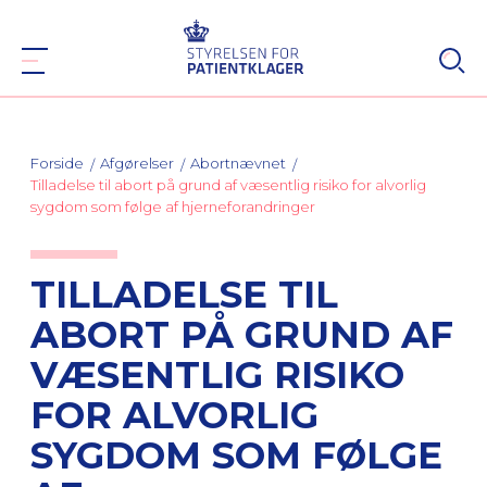
Forside
Afgørelser
Abortnævnet
Tilladelse til abort på grund af væsentlig risiko for alvorlig
sygdom som følge af hjerneforandringer
TILLADELSE TIL
ABORT PÅ GRUND AF
VÆSENTLIG RISIKO
FOR ALVORLIG
SYGDOM SOM FØLGE