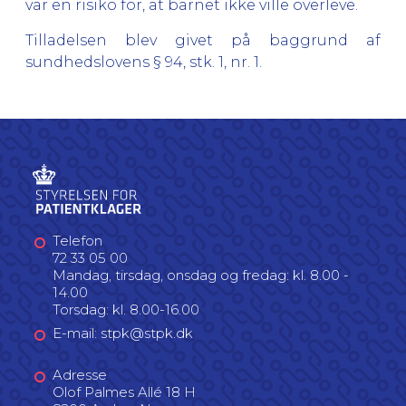
var en risiko for, at barnet ikke ville overleve.
Tilladelsen blev givet på baggrund af
sundhedslovens § 94, stk. 1, nr. 1.
Telefon
72 33 05 00
Mandag, tirsdag, onsdag og fredag: kl. 8.00 -
14.00
Torsdag: kl. 8.00-16.00
E-mail: stpk@stpk.dk
Adresse
Olof Palmes Allé 18 H