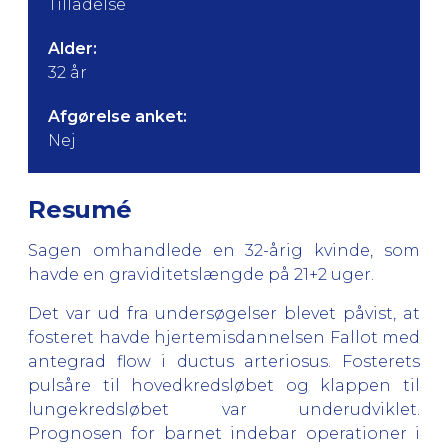
Tilladelse
Alder:
32 år
Afgørelse anket:
Nej
Resumé
Sagen omhandlede en 32-årig kvinde, som
havde en graviditetslængde på 21+2 uger.
Det var ud fra undersøgelser blevet påvist, at
fosteret havde hjertemisdannelsen Fallot med
antegrad flow i ductus arteriosus. Fosterets
pulsåre til hovedkredsløbet og klappen til
lungekredsløbet var underudviklet.
Prognosen for barnet indebar operationer i