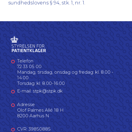
sundhedslovens § 94, stk. 1, nr. 1.
Telefon
72 33 05 00
Mandag, tirsdag, onsdag og fredag: kl. 8.00 -
14.00
Torsdag: kl. 8.00-16.00
E-mail: stpk@stpk.dk
Adresse
Olof Palmes Allé 18 H
8200 Aarhus N
CVR: 39850885