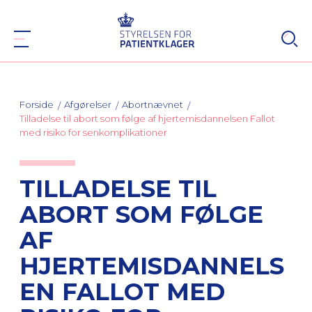
Forside
Afgørelser
Abortnævnet
Tilladelse til abort som følge af hjertemisdannelsen Fallot
med risiko for senkomplikationer
TILLADELSE TIL
ABORT SOM FØLGE
AF
HJERTEMISDANNELS
EN FALLOT MED