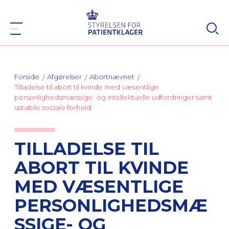
Forside
Afgørelser
Abortnævnet
Tilladelse til abort til kvinde med væsentlige
personlighedsmæssige- og intellektuelle udfordringer samt
ustabile sociale forhold
TILLADELSE TIL
ABORT TIL KVINDE
MED VÆSENTLIGE
PERSONLIGHEDSMÆ
SSIGE- OG