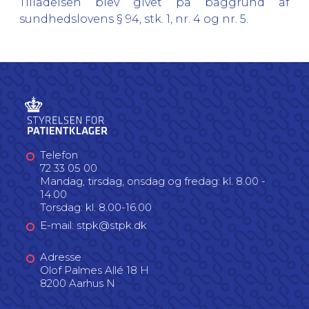
Tilladelsen blev givet på baggrund af
sundhedslovens § 94, stk. 1, nr. 4 og nr. 5.
Telefon
72 33 05 00
Mandag, tirsdag, onsdag og fredag: kl. 8.00 -
14.00
Torsdag: kl. 8.00-16.00
E-mail: stpk@stpk.dk
Adresse
Olof Palmes Allé 18 H
8200 Aarhus N