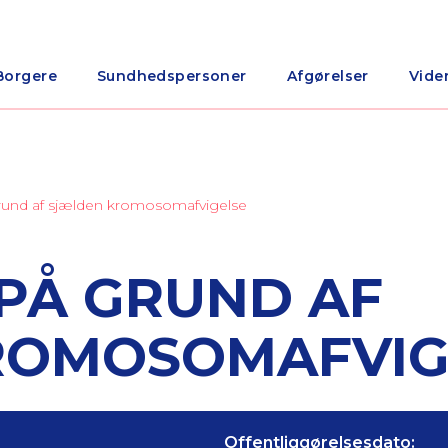
Borgere
Sundhedspersoner
Afgørelser
Vide
 grund af sjælden kromosomafvigelse
 PÅ GRUND AF
ROMOSOMAFVIG
Offentliggørelsesdato: