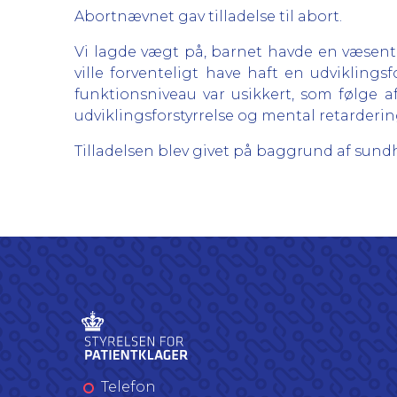
Abortnævnet gav tilladelse til abort.
Vi lagde vægt på, barnet havde en væsentli
ville forventeligt have haft en udvikling
funktionsniveau var usikkert, som følge a
udviklingsforstyrrelse og mental retarderin
Tilladelsen blev givet på baggrund af sundheds
Telefon