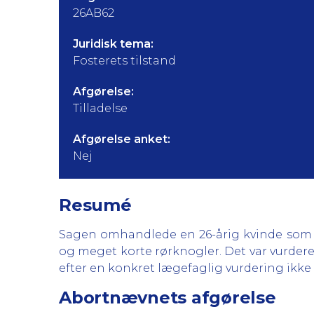
26AB62
Juridisk tema:
Fosterets tilstand
Afgørelse:
Tilladelse
Afgørelse anket:
Nej
Resumé
Sagen omhandlede en 26-årig kvinde som v
og meget korte rørknogler. Det var vurderet,
efter en konkret lægefaglig vurdering ikke 
Abortnævnets afgørelse