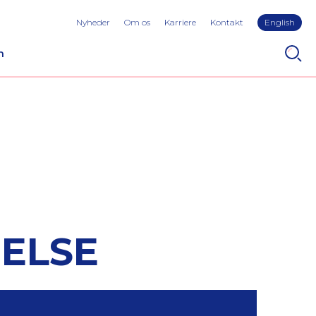
Nyheder
Om os
Karriere
Kontakt
English
n
ELSE