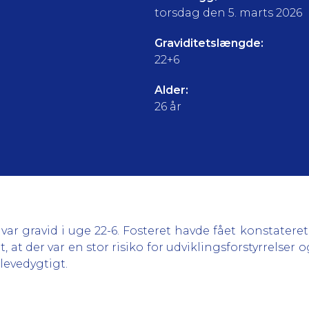
torsdag den 5. marts 2026
Graviditetslængde:
22+6
Alder:
26 år
ar gravid i uge 22-6. Fosteret havde fået konstater
 at der var en stor risiko for udviklingsforstyrrelser 
levedygtigt.