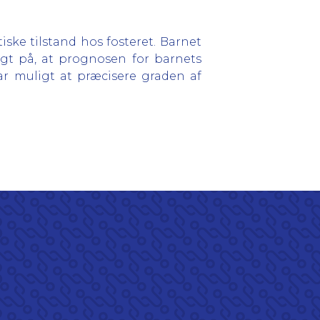
ske tilstand hos fosteret. Barnet
vægt på, at prognosen for barnets
var muligt at præcisere graden af