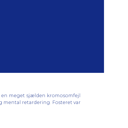
et en meget sjælden kromosomfejl
og mental retardering. Fosteret var