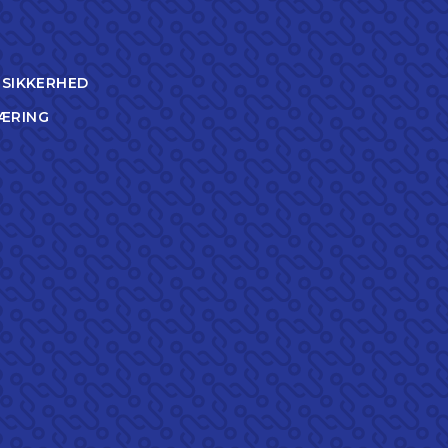
TSIKKERHED
ÆRING