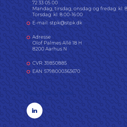
72 33 05 00
Mandag, tirsdag, onsdag og fredag: kl. 8
Torsdag: kl. 8.00-16.00
E-mail: stpk@stpk.dk
Adresse
Olof Palmes Allé 18 H
8200 Aarhus N
CVR: 39850885
EAN: 5798000363670
Følg os på LinkedIn
Linkedin profil