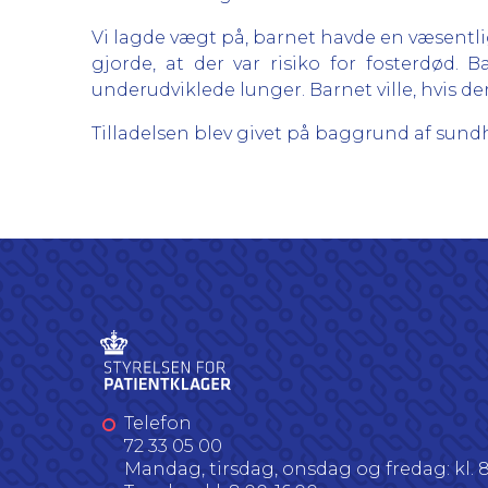
Vi lagde vægt på, barnet havde en væsentlig
gjorde, at der var risiko for fosterdød.
underudviklede lunger. Barnet ville, hvis der
Tilladelsen blev givet på baggrund af sundheds
Telefon
72 33 05 00
Mandag, tirsdag, onsdag og fredag: kl. 8