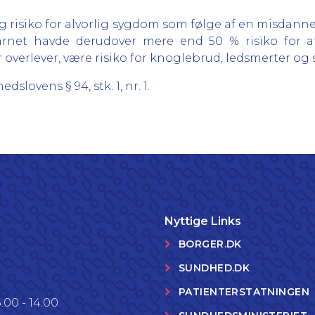
 risiko for alvorlig sygdom som følge af en misdannels
 Barnet havde derudover mere end 50 % risiko for a
 overlever, være risiko for knoglebrud, ledsmerter og s
lovens § 94, stk. 1, nr. 1.
Nyttige Links
BORGER.DK
SUNDHED.DK
PATIENTERSTATNINGEN
.00 - 14.00