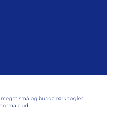
et meget små og buede rørknogler
unormale ud.