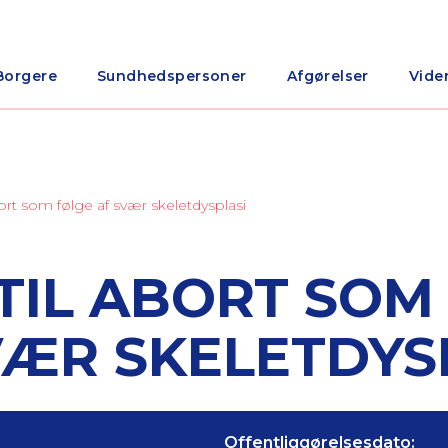
Borgere
Sundhedspersoner
Afgørelser
Vide
abort som følge af svær skeletdysplasi
 TIL ABORT SOM
VÆR SKELETDYS
Offentliggørelsesdato: