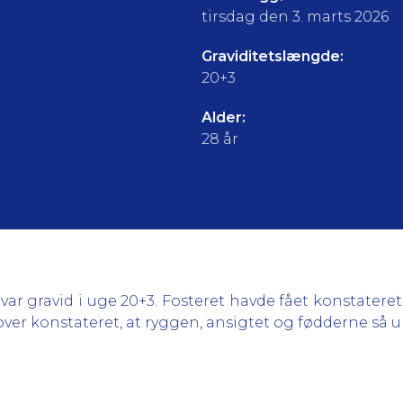
tirsdag den 3. marts 2026
Graviditetslængde:
20+3
Alder:
28 år
ar gravid i uge 20+3. Fosteret havde fået konstater
er konstateret, at ryggen, ansigtet og fødderne så 