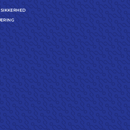
TSIKKERHED
ÆRING