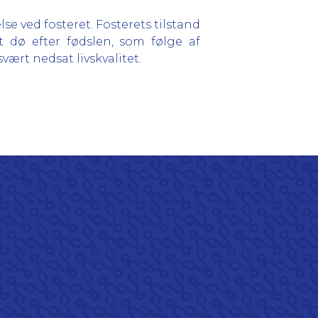
e ved fosteret. Fosterets tilstand
t dø efter fødslen, som følge af
vært nedsat livskvalitet.