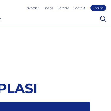
Nyheder
Om os
Karriere
Kontakt
English
n
PLASI