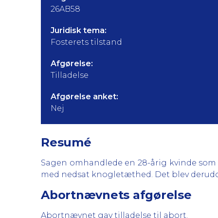
26AB58
Juridisk tema:
Fosterets tilstand
Afgørelse:
Tilladelse
Afgørelse anket:
Nej
Resumé
Sagen omhandlede en 28-årig kvinde som v
med nedsat knogletæthed. Det blev derudov
Abortnævnets afgørelse
Abortnævnet gav tilladelse til abort.