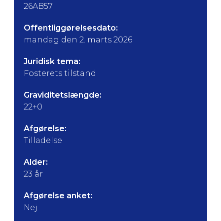
26AB57
Offentliggørelsesdato:
mandag den 2. marts 2026
Juridisk tema:
Fosterets tilstand
Graviditetslængde:
22+0
Afgørelse:
Tilladelse
Alder:
23 år
Afgørelse anket:
Nej