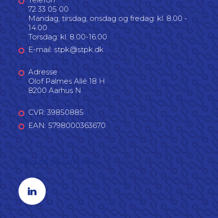
72 33 05 00
Mandag, tirsdag, onsdag og fredag: kl. 8.00 -
14.00
Torsdag: kl. 8.00-16.00
E-mail: stpk@stpk.dk
Adresse
Olof Palmes Allé 18 H
8200 Aarhus N
CVR: 39850885
EAN: 5798000363670
Følg os på LinkedIn
Linkedin profil