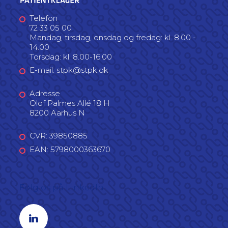
Telefon
72 33 05 00
Mandag, tirsdag, onsdag og fredag: kl. 8.00 -
14.00
Torsdag: kl. 8.00-16.00
E-mail: stpk@stpk.dk
Adresse
Olof Palmes Allé 18 H
8200 Aarhus N
CVR: 39850885
EAN: 5798000363670
Følg os på LinkedIn
Linkedin profil