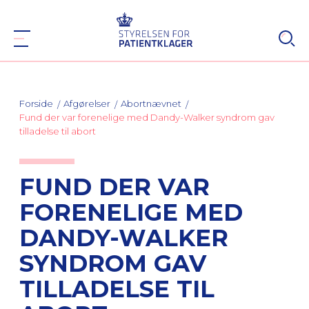
Forside
Afgørelser
Abortnævnet
Fund der var forenelige med Dandy-Walker syndrom gav
tilladelse til abort
FUND DER VAR
FORENELIGE MED
DANDY-WALKER
SYNDROM GAV
TILLADELSE TIL