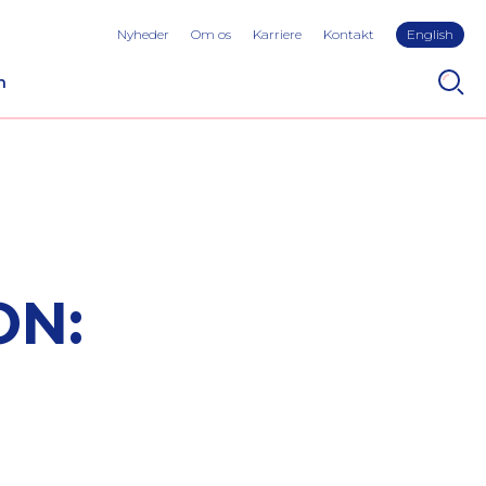
Nyheder
Om os
Karriere
Kontakt
English
n
ON: