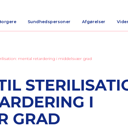
Borgere
Sundhedspersoner
Afgørelser
Vide
sterilisation: mental retardering i middelsvær grad
TIL STERILISATI
ARDERING I
R GRAD