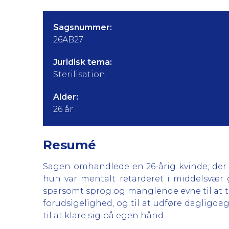
Sagsnummer:
26AB27
Juridisk tema:
Sterilisation
Alder:
26 år
Resumé
Sagen omhandlede en 26-årig kvinde, der ø
hun var mentalt retarderet i middelsvær
sparsomt sprog og manglende evne til at tag
forudsigelighed, og til at udføre dagligdag
til at klare sig på egen hånd.