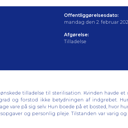
Offentliggørelsesdato:
mandag den 2. februar 20
Afgørelse:
Tilladelse
nskede tilladelse til sterilisation. Kvinden havde e
 grad og forstod ikke betydningen af indgrebet. 
e vare på sig selv. Hun boede på et bosted, hvor hun 
sopgaver og personlig pleje. Tilstanden var varig og 