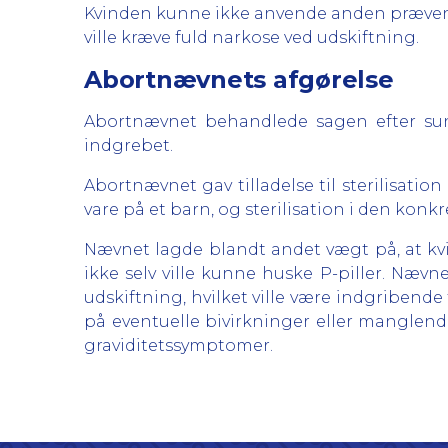
Kvinden kunne ikke anvende anden præventi
ville kræve fuld narkose ved udskiftning.
Abortnævnets afgørelse
Abortnævnet behandlede sagen efter sund
indgrebet.
Abortnævnet gav tilladelse til sterilisation 
vare på et barn, og sterilisation i den konk
Nævnet lagde blandt andet vægt på, at kvin
ikke selv ville kunne huske P-piller. Næv
udskiftning, hvilket ville være indgribend
på eventuelle bivirkninger eller manglend
graviditetssymptomer.