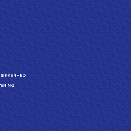
TSIKKERHED
ÆRING