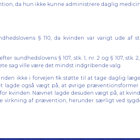
on, da hun ikke kunne administrere daglig medicin o
hedslovens § 110, da kvinden var varigt ude af sta
efter sundhedslovens § 107, stk. 1, nr. 2 og § 107, stk.
rete sag ville være det mindst indgribende valg.
den ikke i forvejen fik støtte til at tage daglig læ
net lagde også vægt på, at øvrige præventionsformer 
e for kvinden. Nævnet lagde desuden vægt på, at kvind
e virkning af prævention, herunder særligt ved sygd