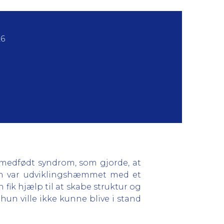
26
t medfødt syndrom, som gjorde, at
Hun var udviklingshæmmet med et
fik hjælp til at skabe struktur og
hun ville ikke kunne blive i stand