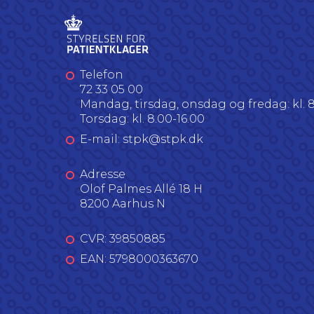
Telefon
72 33 05 00
Mandag, tirsdag, onsdag og fredag: kl. 8
Torsdag: kl. 8.00-16.00
E-mail: stpk@stpk.dk
Adresse
Olof Palmes Allé 18 H
8200 Aarhus N
CVR: 39850885
EAN: 5798000363670
Følg os på LinkedIn