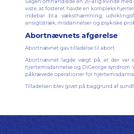
Sagen omhandlede en 29-årig kvinde med e
viste, at fosteret havde en kompleks hjert
indebar bl.a. væksthæmning, udviklingsfo
ansigtstræk, misdannelser og psykiske prob
Abortnævnets afgørelse
Abortnævnet gav tilladelse til abort.
Abortnævnet lagde vægt på, at der var en
hjertemisdannelse og DiGeorge syndrom. Vi
påkrævede operationer for hjertemisdannel
Tilladelsen blev givet på baggrund af sundheds