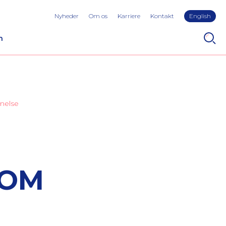
Nyheder
Om os
Karriere
Kontakt
English
n
nnelse
ROM