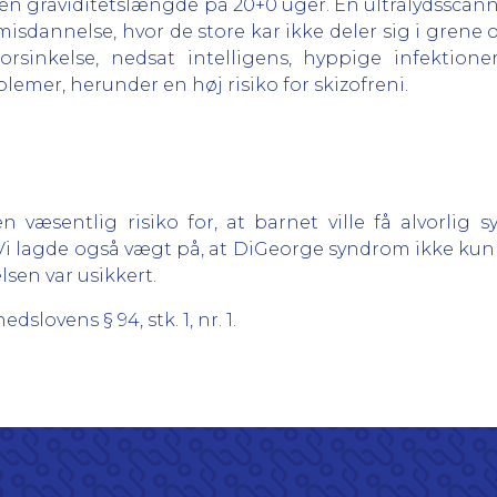
n graviditetslængde på 20+0 uger. En ultralydsscan
emisdannelse, hvor de store kar ikke deler sig i gre
rsinkelse, nedsat intelligens, hyppige infektioner
lemer, herunder en høj risiko for skizofreni.
 væsentlig risiko for, at barnet ville få alvorlig
 lagde også vægt på, at DiGeorge syndrom ikke kunne
sen var usikkert.
lovens § 94, stk. 1, nr. 1.