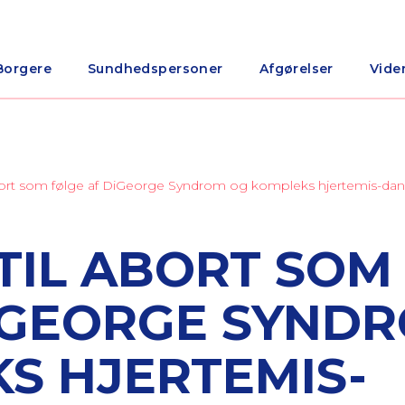
Borgere
Sundhedspersoner
Afgørelser
Vide
l abort som følge af DiGeorge Syndrom og kompleks hjertemis-da
 TIL ABORT SOM
IGEORGE SYND
S HJERTEMIS-