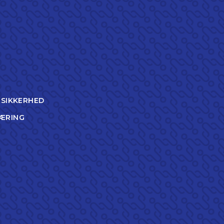
TSIKKERHED
ÆRING