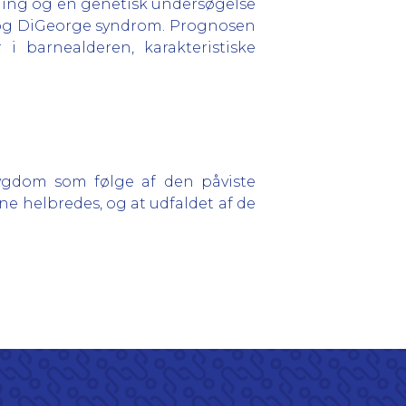
ning og en genetisk undersøgelse
ne og DiGeorge syndrom. Prognosen
 i barnealderen, karakteristiske
 sygdom som følge af den påviste
 helbredes, og at udfaldet af de