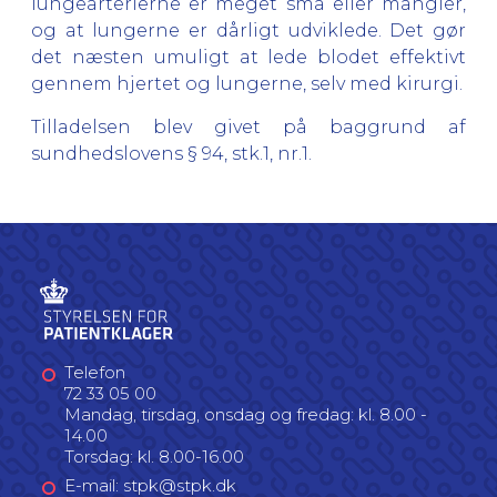
lungearterierne er meget små eller mangler,
og at lungerne er dårligt udviklede. Det gør
det næsten umuligt at lede blodet effektivt
gennem hjertet og lungerne, selv med kirurgi.
Tilladelsen blev givet på baggrund af
sundhedslovens § 94, stk.1, nr.1.
Telefon
72 33 05 00
Mandag, tirsdag, onsdag og fredag: kl. 8.00 -
14.00
Torsdag: kl. 8.00-16.00
E-mail: stpk@stpk.dk