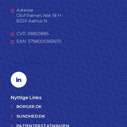
Adresse
Olof Palmes Allé 18 H
8200 Aarhus N
CVR: 39850885
EAN: 5798000363670
Følg os på LinkedIn
Linkedin profil
Nyttige Links
BORGER.DK
SUNDHED.DK
PATIENTERSTATNINGEN