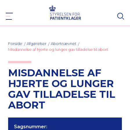
Forside
Afgørelser
Abortnævnet
Misdannelse af hjerte og lunger gav tilladelse til abort
MISDANNELSE AF
HJERTE OG LUNGER
GAV TILLADELSE TIL
ABORT
Sagsnummer: