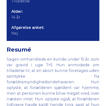
Tilladelse
Alder:
14 år
Afgørelse anket:
Nej
Resumé
Sagen omhandlede en kvinde under 15 år, som
var gravid i uge 7+5. Hun anmodede om
tilladelse til, at en abort kunne foretages uden
samtykke fra
forældremyndighedsindehaveren. Hun
oplyste, at forælderen sjældent var hjemme,
men at personen kunne blive meget vred, over
næsten intet. Hun oplyste også, at forælderen
tidligere havde kaldt hende ting, sagt at hun