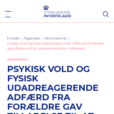
Forside
Afgørelser
Abortnævnet
Psykisk vold og fysisk udadreagerende adfærd fra forældre
gav tilladelse til at samtykke ikke blev indhentet
PSYKISK VOLD OG
FYSISK
UDADREAGERENDE
ADFÆRD FRA
FORÆLDRE GAV