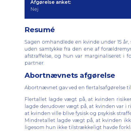
Afgørelse anket:
Nej
Resumé
Sagen omhandlede en kvinde under 15 år, s
uden samtykke fra den ene af forældremyn
afstraffelse, og hun var marginaliseret i
partner.
Abortnævnets afgørelse
Abortnævnet gav ved en flertalsafgørelse t
Flertallet lagde vægt på, at kvinden risike
lagde derudover vægt på, at kvinden var i ris
at kvinden ville blive fysisk og psykisk straff
Mindretallet lagde vægt på, at kvinden ikke
ligesom hun ikke tilstrækkeligt havde forkl