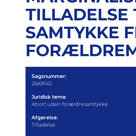
TILLADELSE
SAMTYKKE 
FORÆLDREM
Sagsnummer:
26AB145
Juridisk tema:
Abort uden forældresamtykke
Afgørelse:
Tilladelse