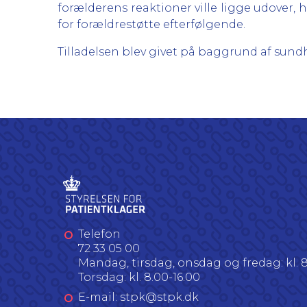
forælderens reaktioner ville ligge udover,
for forældrestøtte efterfølgende.
Tilladelsen blev givet på baggrund af sundhe
Telefon
72 33 05 00
Mandag, tirsdag, onsdag og fredag: kl. 8
Torsdag: kl. 8.00-16.00
E-mail: stpk@stpk.dk