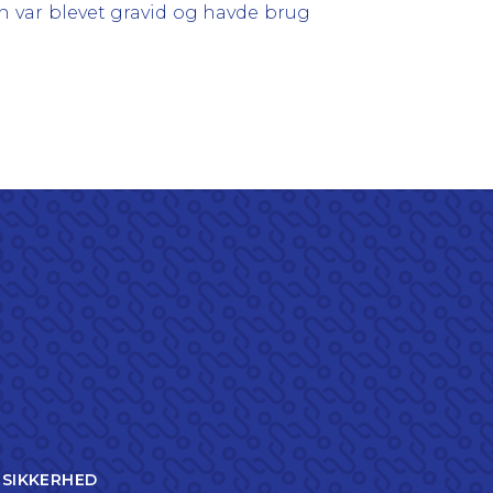
n var blevet gravid og havde brug
TSIKKERHED