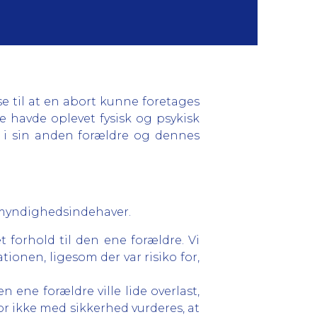
e til at en abort kunne foretages
 havde oplevet fysisk og psykisk
te i sin anden forældre og dennes
remyndighedsindehaver.
t forhold til den ene forældre. Vi
ationen, ligesom der var risiko for,
n ene forældre ville lide overlast,
or ikke med sikkerhed vurderes, at