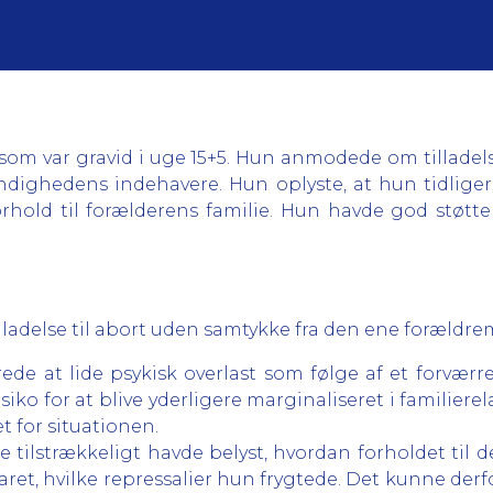
om var gravid i uge 15+5. Hun anmodede om tilladels
dighedens indehavere. Hun oplyste, at hun tidligere
 forhold til forælderens familie. Hun havde god støt
illadelse til abort uden samtykke fra den ene foræld
rede at lide psykisk overlast som følge af et forværre
iko for at blive yderligere marginaliseret i familierel
et for situationen.
 tilstrækkeligt havde belyst, hvordan forholdet til de
aret, hvilke repressalier hun frygtede. Det kunne derf