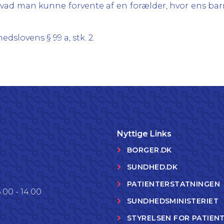
 hvad man kunne forvente af en forælder, hvor ens bar
dslovens § 99 a, stk. 2.
Nyttige Links
BORGER.DK
SUNDHED.DK
PATIENTERSTATNINGEN
.00 - 14.00
SUNDHEDSMINISTERIET
STYRELSEN FOR PATIEN