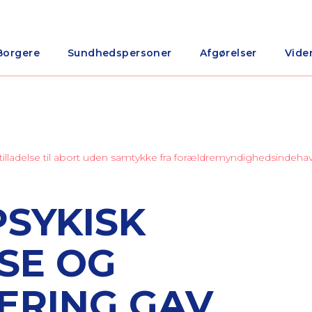
Borgere
Sundhedspersoner
Afgørelser
Vide
v tilladelse til abort uden samtykke fra forældremyndighedsindeha
PSYKISK
SE OG
ERING GAV