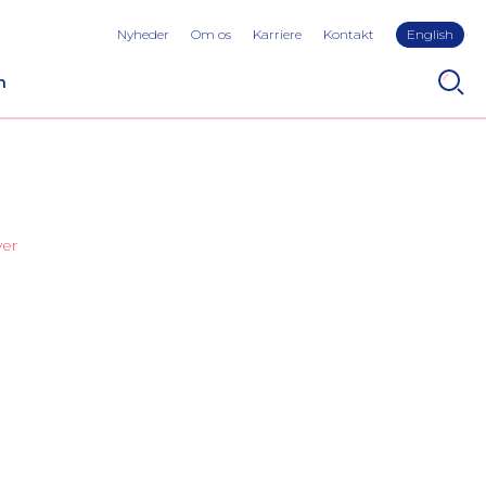
Nyheder
Om os
Karriere
Kontakt
English
n
ver