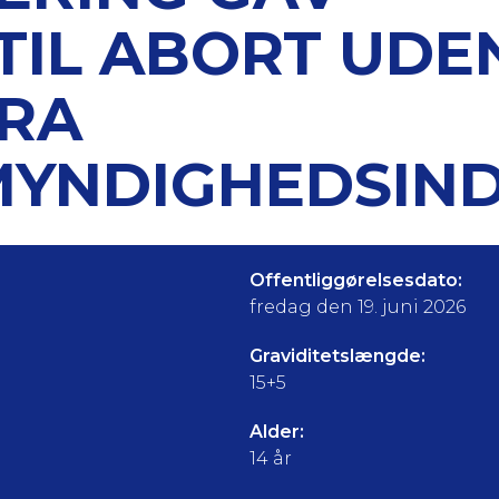
 TIL ABORT UDE
FRA
YNDIGHEDSIN
Offentliggørelsesdato:
fredag den 19. juni 2026
Graviditetslængde:
15+5
Alder:
14 år