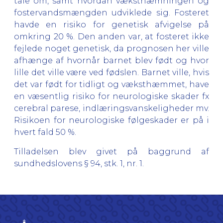
tale om, samt hvordan væksthæmningen og
fostervandsmængden udviklede sig. Fosteret
havde en risiko for genetisk afvigelse på
omkring 20 %. Den anden var, at fosteret ikke
fejlede noget genetisk, da prognosen her ville
afhænge af hvornår barnet blev født og hvor
lille det ville være ved fødslen. Barnet ville, hvis
det var født for tidligt og væksthæmmet, have
en væsentlig risiko for neurologiske skader fx
cerebral parese, indlæringsvanskeligheder mv.
Risikoen for neurologiske følgeskader er på i
hvert fald 50 %.
Tilladelsen blev givet på baggrund af
sundhedslovens § 94, stk. 1, nr. 1.