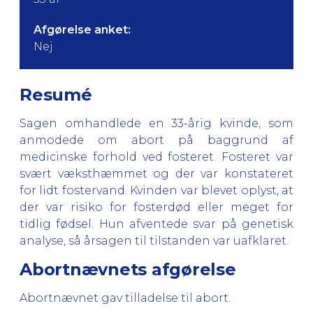
Afgørelse anket:
Nej
Resumé
Sagen omhandlede en 33-årig kvinde, som
anmodede om abort på baggrund af
medicinske forhold ved fosteret. Fosteret var
svært væksthæmmet og der var konstateret
for lidt fostervand. Kvinden var blevet oplyst, at
der var risiko for fosterdød eller meget for
tidlig fødsel. Hun afventede svar på genetisk
analyse, så årsagen til tilstanden var uafklaret.
Abortnævnets afgørelse
Abortnævnet gav tilladelse til abort.