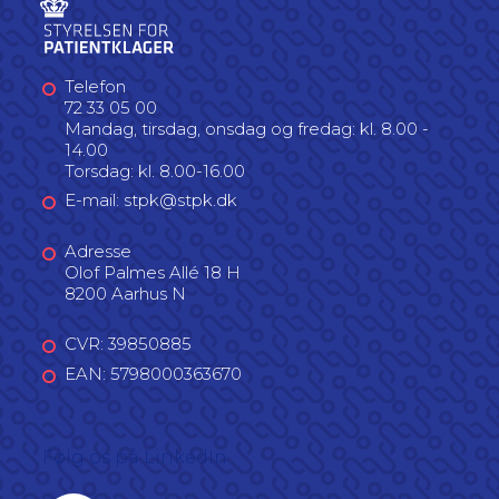
Telefon
72 33 05 00
Mandag, tirsdag, onsdag og fredag: kl. 8.00 -
14.00
Torsdag: kl. 8.00-16.00
E-mail: stpk@stpk.dk
Adresse
Olof Palmes Allé 18 H
8200 Aarhus N
CVR: 39850885
EAN: 5798000363670
Følg os på LinkedIn