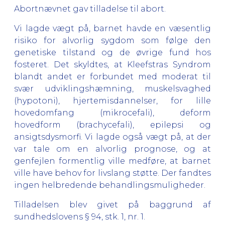
Abortnævnet gav tilladelse til abort.
Vi lagde vægt på, barnet havde en væsentlig
risiko for alvorlig sygdom som følge den
genetiske tilstand og de øvrige fund hos
fosteret. Det skyldtes, at Kleefstras Syndrom
blandt andet er forbundet med moderat til
svær udviklingshæmning, muskelsvaghed
(hypotoni), hjertemisdannelser, for lille
hovedomfang (mikrocefali), deform
hovedform (brachycefali), epilepsi og
ansigtsdysmorfi. Vi lagde også vægt på, at der
var tale om en alvorlig prognose, og at
genfejlen formentlig ville medføre, at barnet
ville have behov for livslang støtte. Der fandtes
ingen helbredende behandlingsmuligheder.
Tilladelsen blev givet på baggrund af
sundhedslovens § 94, stk. 1, nr. 1.