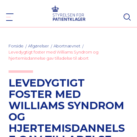
Forside
Afgørelser
Abortnævnet
Levedygtigt foster med Williams Syndrom og
hjertemisdannelse gav tilladelse til abort
LEVEDYGTIGT
FOSTER MED
WILLIAMS SYNDROM
OG
HJERTEMISDANNELS