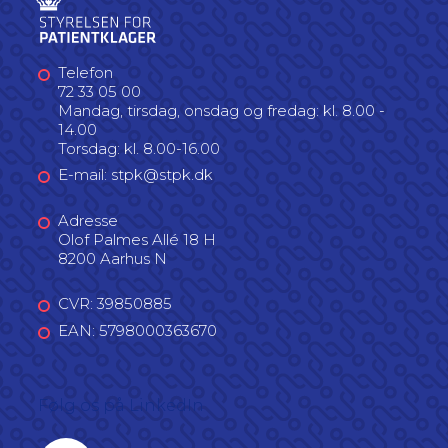
Telefon
72 33 05 00
Mandag, tirsdag, onsdag og fredag: kl. 8.00 -
14.00
Torsdag: kl. 8.00-16.00
E-mail: stpk@stpk.dk
Adresse
Olof Palmes Allé 18 H
8200 Aarhus N
CVR: 39850885
EAN: 5798000363670
Følg os på LinkedIn
Linkedin profil