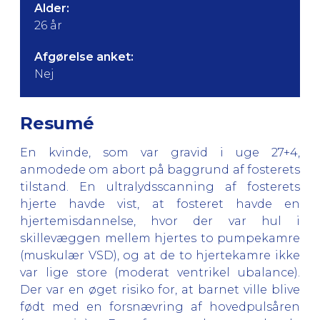
Alder:
26 år
Afgørelse anket:
Nej
Resumé
En kvinde, som var gravid i uge 27+4,
anmodede om abort på baggrund af fosterets
tilstand. En ultralydsscanning af fosterets
hjerte havde vist, at fosteret havde en
hjertemisdannelse, hvor der var hul i
skillevæggen mellem hjertes to pumpekamre
(muskulær VSD), og at de to hjertekamre ikke
var lige store (moderat ventrikel ubalance).
Der var en øget risiko for, at barnet ville blive
født med en forsnævring af hovedpulsåren