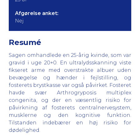
Afgørelse anket:
Nej
Resumé
Sagen omhandlede en 25-årig kvinde, som var
gravid i uge 20+0. En ultralydsskanning viste
fikseret arme med overstrakte albuer uden
bevægelse og hænder i fejlstilling, og
fosterets brystkasse var også påvirket. Fosteret
havde svær Arthrogryposis multiplex
congenita, og der en væsentlig risiko for
påvirkning af fosterets centralnervesystem,
musklerne og den kognitive funktion.
Tilstanden indebærer en høj risiko for
dødelighed.