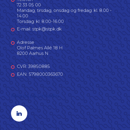
72 33 05 00
Mandag, tirsdag, onsdag og fredag: kl. 8.00 -
14.00
Torsdag: kl. 8.00-16.00
E-mail: stpk@stpk.dk
Adresse
Olof Palmes Allé 18 H
8200 Aarhus N
CVR: 39850885
EAN: 5798000363670
Følg os på LinkedIn
Linkedin profil