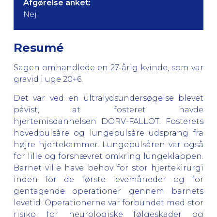
Afgørelse anket:
Nej
Resumé
Sagen omhandlede en 27-årig kvinde, som var
gravid i uge 20+6.
Det var ved en ultralydsundersøgelse blevet
påvist, at fosteret havde
hjertemisdannelsen DORV-FALLOT. Fosterets
hovedpulsåre og lungepulsåre udsprang fra
højre hjertekammer. Lungepulsåren var også
for lille og forsnævret omkring lungeklappen.
Barnet ville have behov for stor hjertekirurgi
inden for de første levemåneder og for
gentagende operationer gennem barnets
levetid. Operationerne var forbundet med stor
risiko for neurologiske følgeskader og