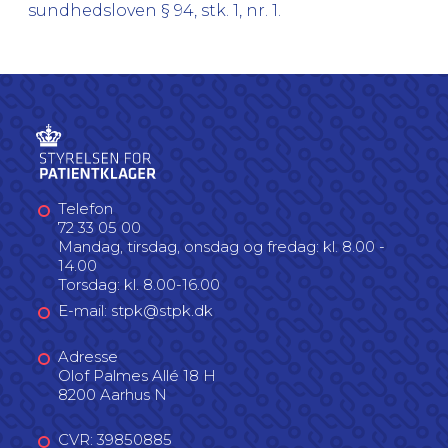
sundhedsloven § 94, stk. 1, nr. 1.
Telefon
72 33 05 00
Mandag, tirsdag, onsdag og fredag: kl. 8.00 -
14.00
Torsdag: kl. 8.00-16.00
E-mail: stpk@stpk.dk
Adresse
Olof Palmes Allé 18 H
8200 Aarhus N
CVR: 39850885