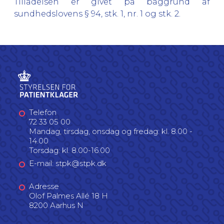
Tilladelsen er givet på baggrund af
sundhedslovens § 94, stk. 1, nr. 1 og stk. 2.
Telefon
72 33 05 00
Mandag, tirsdag, onsdag og fredag: kl. 8.00 -
14.00
Torsdag: kl. 8.00-16.00
E-mail: stpk@stpk.dk
Adresse
Olof Palmes Allé 18 H
8200 Aarhus N