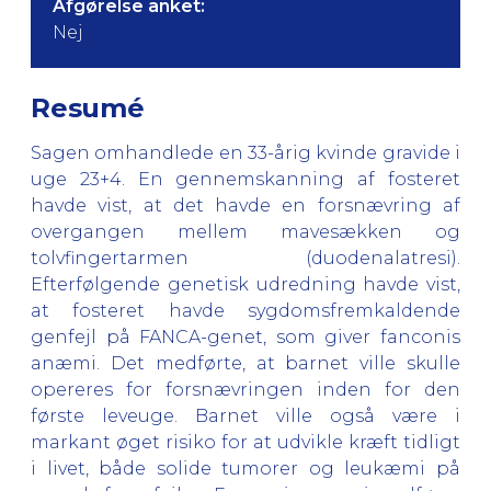
Afgørelse anket:
Nej
Resumé
Sagen omhandlede en 33-årig kvinde gravide i
uge 23+4. En gennemskanning af fosteret
havde vist, at det havde en forsnævring af
overgangen mellem mavesækken og
tolvfingertarmen (duodenalatresi).
Efterfølgende genetisk udredning havde vist,
at fosteret havde sygdomsfremkaldende
genfejl på FANCA-genet, som giver fanconis
anæmi. Det medførte, at barnet ville skulle
opereres for forsnævringen inden for den
første leveuge. Barnet ville også være i
markant øget risiko for at udvikle kræft tidligt
i livet, både solide tumorer og leukæmi på