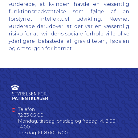
vurderede, at kvinden havde en væsentlig
funktionsnedsættelse som følge af en
forstyrret intellektuel udvikling. Nævnet
vurderede derudover, at der var en væsentlig
risiko for at kvindens sociale forhold ville blive
yderligere belastede af graviditeten, fødslen
og omsorgen for barnet.
Telefon
72 33 05 00
Mandag, tirsdag, onsdag og fredag: kl. 8.00 -
14.00
Torsdag: kl. 8.00-16.00