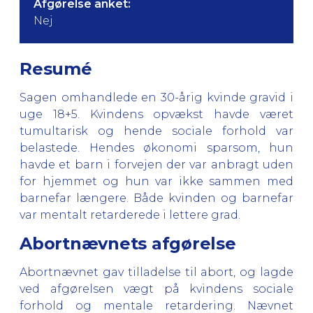
Afgørelse anket:
Nej
Resumé
Sagen omhandlede en 30-årig kvinde gravid i
uge 18+5. Kvindens opvækst havde været
tumultarisk og hende sociale forhold var
belastede. Hendes økonomi sparsom, hun
havde et barn i forvejen der var anbragt uden
for hjemmet og hun var ikke sammen med
barnefar længere. Både kvinden og barnefar
var mentalt retarderede i lettere grad.
Abortnævnets afgørelse
Abortnævnet gav tilladelse til abort, og lagde
ved afgørelsen vægt på kvindens sociale
forhold og mentale retardering. Nævnet