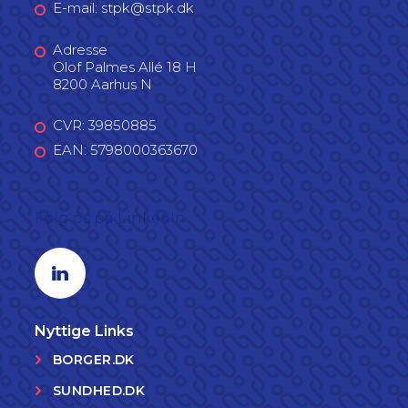
E-mail: stpk@stpk.dk
Adresse
Olof Palmes Allé 18 H
8200 Aarhus N
CVR: 39850885
EAN: 5798000363670
Følg os på LinkedIn
Linkedin profil
Nyttige Links
BORGER.DK
SUNDHED.DK