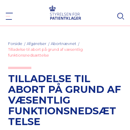
Forside
Afgørelser
Abortnævnet
Tilladelse til abort på grund af væsentlig
funktionsnedsættelse
TILLADELSE TIL
ABORT PÅ GRUND AF
VÆSENTLIG
FUNKTIONSNEDSÆT
TELSE