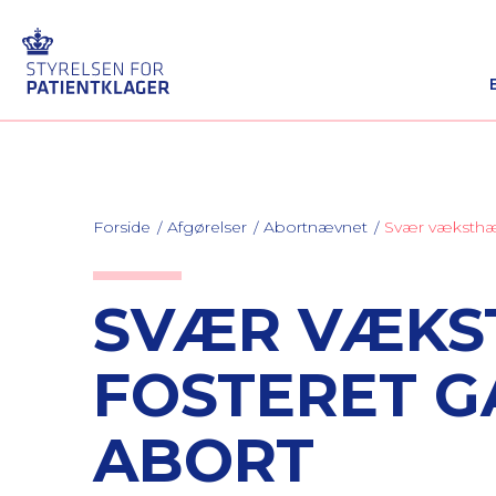
Forside
Afgørelser
Abortnævnet
Svær væksthæmn
SVÆR VÆKS
FOSTERET GA
ABORT