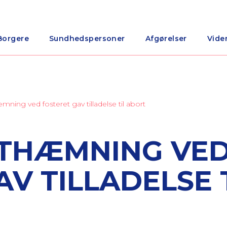
Borgere
Sundhedspersoner
Afgørelser
Vide
ing ved fosteret gav tilladelse til abort
THÆMNING VE
V TILLADELSE 