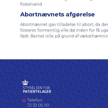
fostervand.
Abortnævnets afgørelse
Abortnævnet gav tilladelse til abort, da der
fosteret formentlig ville dø inden for få ug
født. Barnet ville, på grund af væksthæmning
Telefon
72 33 05 00