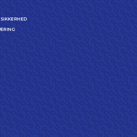
TSIKKERHED
ÆRING