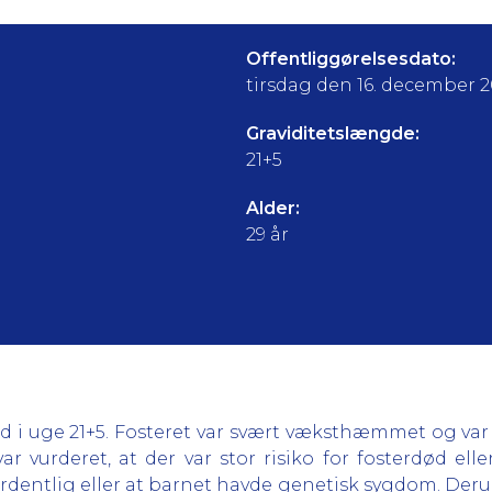
Offentliggørelsesdato:
tirsdag den 16. december 
Graviditetslængde:
21+5
Alder:
29 år
 i uge 21+5. Fosteret var svært væksthæmmet og var 
r vurderet, at der var stor risiko for fosterdød elle
entlig eller at barnet havde genetisk sygdom. Derud