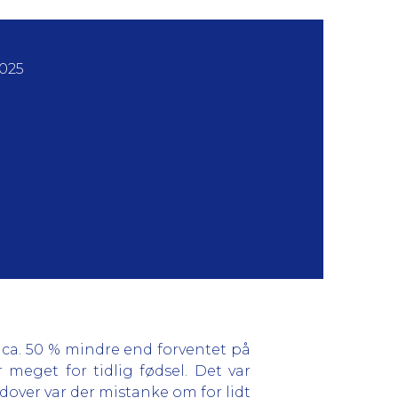
2025
ca. 50 % mindre end forventet på
r meget for tidlig fødsel. Det var
over var der mistanke om for lidt