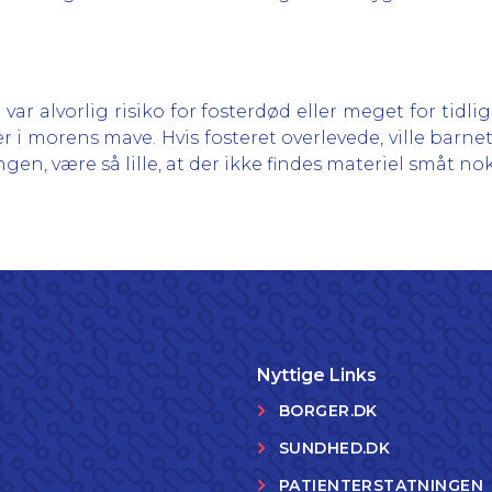
 var alvorlig risiko for fosterdød eller meget for tidl
er i morens mave. Hvis fosteret overlevede, ville barn
en, være så lille, at der ikke findes materiel småt nok
Nyttige Links
BORGER.DK
SUNDHED.DK
PATIENTERSTATNINGEN