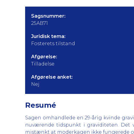
Sagsnummer:
25AB71
Juridisk tema:
Fosterets tilstand
Afgørelse:
Tilladelse
Afgørelse anket:
Nej
Resumé
Sagen omhandlede en 29-årig kvinde gravid
nuværende tidspunkt i graviditeten. Det va
mistænkt at moderkagen ikke fungerede ord