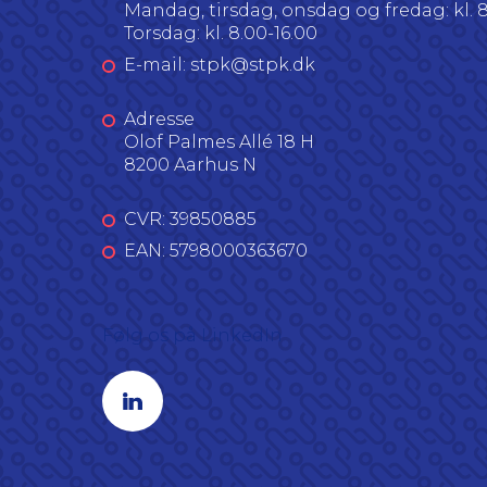
Mandag, tirsdag, onsdag og fredag: kl. 8
Torsdag: kl. 8.00-16.00
E-mail: stpk@stpk.dk
Adresse
Olof Palmes Allé 18 H
8200 Aarhus N
CVR: 39850885
EAN: 5798000363670
Følg os på LinkedIn
Linkedin profil