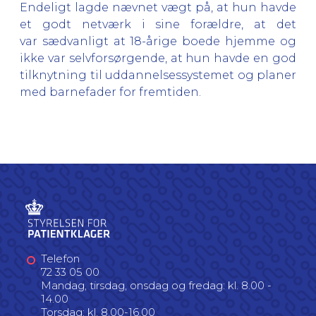
Endeligt lagde nævnet vægt på, at hun havde
et godt netværk i sine forældre, at det
var sædvanligt at 18-årige boede hjemme og
ikke var selvforsørgende, at hun havde en god
tilknytning til uddannelsessystemet og planer
med barnefader for fremtiden.
Telefon
72 33 05 00
Mandag, tirsdag, onsdag og fredag: kl. 8.00 -
14.00
Torsdag: kl. 8.00-16.00