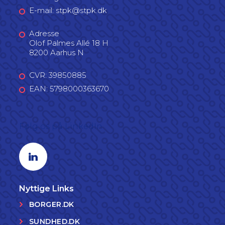
E-mail: stpk@stpk.dk
Adresse
Olof Palmes Allé 18 H
8200 Aarhus N
CVR: 39850885
EAN: 5798000363670
Følg os på LinkedIn
Linkedin profil
Nyttige Links
BORGER.DK
SUNDHED.DK