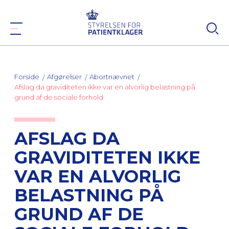
Forside
Afgørelser
Abortnævnet
Afslag da graviditeten ikke var en alvorlig belastning på
grund af de sociale forhold
AFSLAG DA
GRAVIDITETEN IKKE
VAR EN ALVORLIG
BELASTNING PÅ
GRUND AF DE