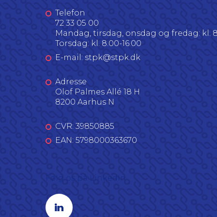
Telefon
72 33 05 00
Mandag, tirsdag, onsdag og fredag: kl. 8
Torsdag: kl. 8.00-16.00
E-mail: stpk@stpk.dk
Adresse
Olof Palmes Allé 18 H
8200 Aarhus N
CVR: 39850885
EAN: 5798000363670
Følg os på LinkedIn
Linkedin profil