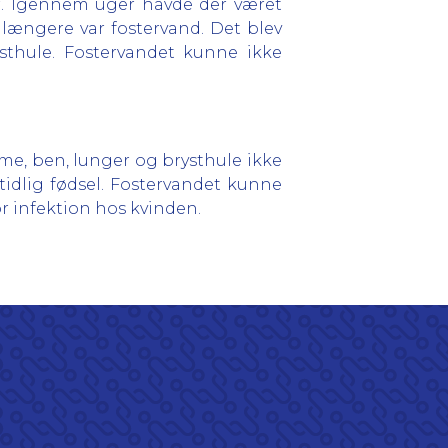
. Igennem uger havde der været
e længere var fostervand. Det blev
ysthule. Fostervandet kunne ikke
arme, ben, lunger og brysthule ikke
 tidlig fødsel. Fostervandet kunne
or infektion hos kvinden.