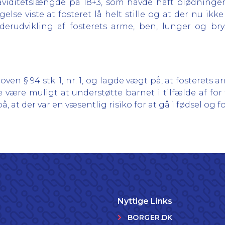
iditetslængde på 18+3, som havde haft blødninger
lse viste at fosteret lå helt stille og at der nu ikk
underudvikling af fosterets arme, ben, lunger og br
en § 94 stk. 1, nr. 1, og lagde vægt på, at fosterets 
e være muligt at understøtte barnet i tilfælde af for
at der var en væsentlig risiko for at gå i fødsel og f
Nyttige Links
BORGER.DK