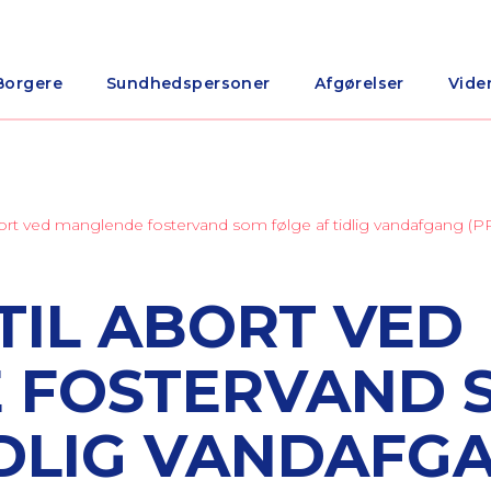
Borgere
Sundhedspersoner
Afgørelser
Vide
 abort ved manglende fostervand som følge af tidlig vandafgang 
TIL ABORT VED
 FOSTERVAND 
IDLIG VANDAFG