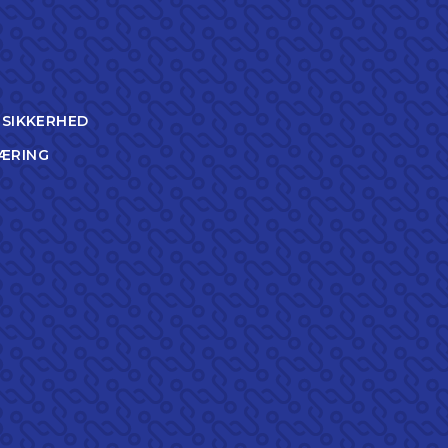
TSIKKERHED
ÆRING