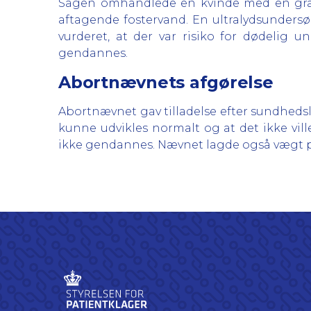
Sagen omhandlede en kvinde med en grav
aftagende fostervand. En ultralydsundersøge
vurderet, at der var risiko for dødelig 
gendannes.
Abortnævnets afgørelse
Abortnævnet gav tilladelse efter sundhedslov
kunne udvikles normalt og at det ikke vill
ikke gendannes. Nævnet lagde også vægt på, 