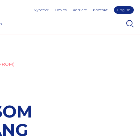
Nyheder
Om os
Karriere
Kontakt
English
n
(PPROM)
SOM
ANG